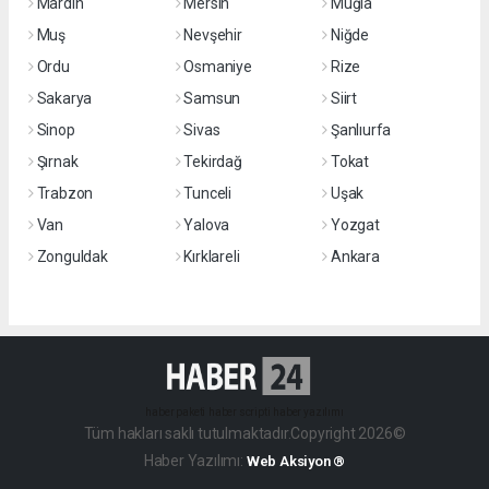
Mardin
Mersin
Muğla
Muş
Nevşehir
Niğde
Ordu
Osmaniye
Rize
Sakarya
Samsun
Siirt
Sinop
Sivas
Şanlıurfa
Şırnak
Tekirdağ
Tokat
Trabzon
Tunceli
Uşak
Van
Yalova
Yozgat
Zonguldak
Kırklareli
Ankara
haber paketi
haber scripti
haber yazılımı
Tüm hakları saklı tutulmaktadır.Copyright 2026©
Haber Yazılımı:
Web Aksiyon ®