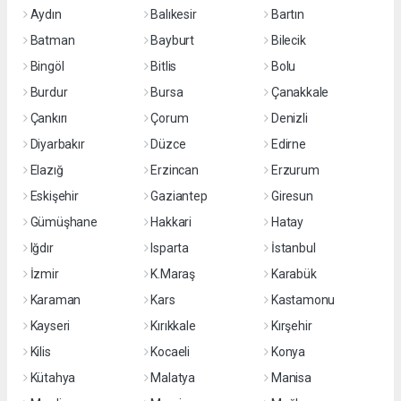
Aydın
Balıkesir
Bartın
Batman
Bayburt
Bilecik
Bingöl
Bitlis
Bolu
Burdur
Bursa
Çanakkale
Çankırı
Çorum
Denizli
Diyarbakır
Düzce
Edirne
Elazığ
Erzincan
Erzurum
Eskişehir
Gaziantep
Giresun
Gümüşhane
Hakkari
Hatay
Iğdır
Isparta
İstanbul
İzmir
K.Maraş
Karabük
Karaman
Kars
Kastamonu
Kayseri
Kırıkkale
Kırşehir
Kilis
Kocaeli
Konya
Kütahya
Malatya
Manisa