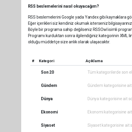
RSS beslemelerini nasıl okuyacağım?
RSS beslemelerini Google yada Yandex gibi kaynaklara gönd
Eğer içerikleri siz kendiniz okumak isterseniz bilgisayarı
Böyle bir programa sahip değilseniz RSSOwl isimli programı 
Programı kurduktan sonra ilgilendiğiniz kategorinin XML l
olduğu müddetçe size anlık olarak ulaşacaktır.
#
Kategori
Açıklama
Son 20
Tüm kategorilerde son e
Gündem
Gündem kategorisine ait 
Dünya
Dünya kategorisine ait so
Ekonomi
Ekonomi kategorisine ait
Siyaset
Siyaset kategorisine ait 