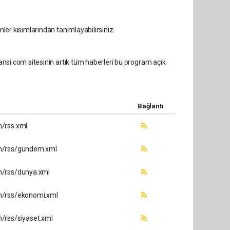
er kısımlarından tanımlayabilirsiniz.
nsi.com sitesinin artık tüm haberleri bu program açık
Bağlantı
/rss.xml
m/rss/gundem.xml
/rss/dunya.xml
m/rss/ekonomi.xml
/rss/siyaset.xml