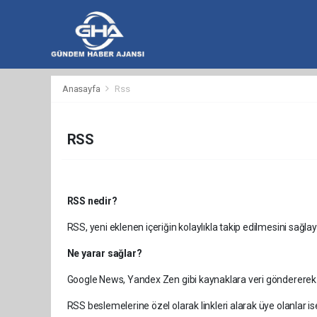
hacklink
hacklink
backlink
hacklink
hacklink
hacklink
izmir
hacklink
hacklink
hacklink
hacklink
hacklink
hacklink
hacklink
hacklink
casibom
taraftarium24
taraftarium24
jojobet
Anasayfa
Rss
al
al
al
paneli
web
paneli
satın
paneli
satın
paneli
paneli
ajans
al
al
RSS
RSS nedir?
RSS, yeni eklenen içeriğin kolaylıkla takip edilmesini sağlay
Ne yarar sağlar?
Google News, Yandex Zen gibi kaynaklara veri göndererek sit
RSS beslemelerine özel olarak linkleri alarak üye olanlar is