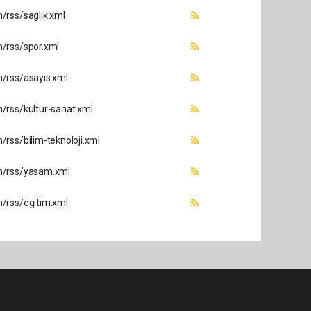
rss/saglik.xml
/rss/spor.xml
/rss/asayis.xml
rss/kultur-sanat.xml
rss/bilim-teknoloji.xml
m/rss/yasam.xml
/rss/egitim.xml