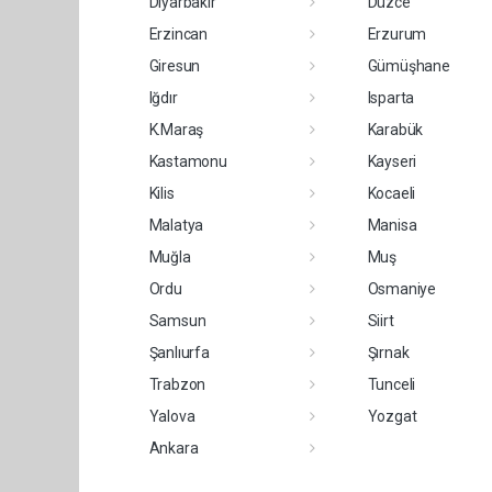
Diyarbakır
Düzce
Erzincan
Erzurum
Giresun
Gümüşhane
Iğdır
Isparta
K.Maraş
Karabük
Kastamonu
Kayseri
Kilis
Kocaeli
Malatya
Manisa
Muğla
Muş
Ordu
Osmaniye
Samsun
Siirt
Şanlıurfa
Şırnak
Trabzon
Tunceli
Yalova
Yozgat
Ankara