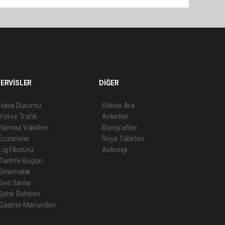
ERVİSLER
DİĞER
Hava Durumu
Sitede Ara
Yol ve Trafik
Anketler
Namaz Vakitleri
Biyografiler
Eczaneler
Rüya Tabirleri
Lig Fikstürü
Astroloji
Tarihte Bugün
Sinemalar
Seri İlanlar
Şehir Rehberi
Gazete Manşetleri