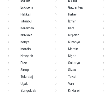
Edirne
Elazığ
Eskişehir
Gaziantep
Hakkari
Hatay
İstanbul
İzmir
Karaman
Kars
Kırıkkale
Kırşehir
Konya
Kütahya
Mardin
Mersin
Nevşehir
Niğde
Rize
Sakarya
Sinop
Sivas
Tekirdağ
Tokat
Uşak
Van
Zonguldak
Kırklareli