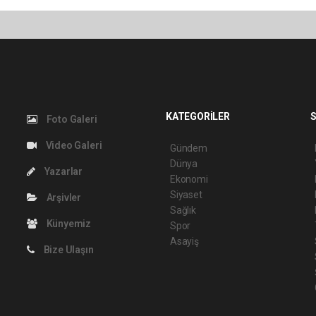
KATEGORİLER
S
Foto Galeri
Video Galeri
Gündem
Dünya
Yazarlar
Ekonomi
Siyaset
Arşivler
Sağlık
Künyemiz
Spor
Asayiş
Bize Ulaşın