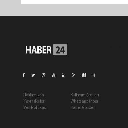
Pro-0.128
Hakkımızda
Kullanım Şartları
Yayın İlkeleri
Whatsapp İhbar
Veri Politikası
Haber Gönder