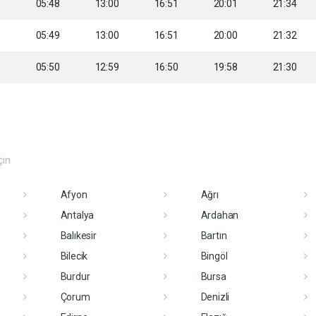
8
05:48
13:00
16:51
20:01
21:34
0
05:49
13:00
16:51
20:00
21:32
1
05:50
12:59
16:50
19:58
21:30
çin
Afyon
Ağrı
Antalya
Ardahan
Balıkesir
Bartın
Bilecik
Bingöl
Burdur
Bursa
Çorum
Denizli