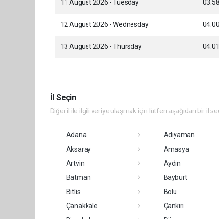
11 August 2026 - Tuesday
03:5
12 August 2026 - Wednesday
04:0
13 August 2026 - Thursday
04:0
İl Seçin
Diğer il ile ilgili veriye ulaşmak için lütfen aşağıdan bir il se
Adana
Adıyaman
Aksaray
Amasya
Artvin
Aydın
Batman
Bayburt
Bitlis
Bolu
Çanakkale
Çankırı