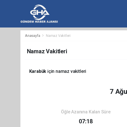
hacklink
hacklink
backlink
hacklink
hacklink
hacklink
izmir
hacklink
hacklink
hacklink
hacklink
hacklink
hacklink
hacklink
hacklink
casibom
taraftarium24
taraftarium24
jojobet
Anasayfa
Namaz Vakitleri
al
al
al
paneli
web
paneli
satın
paneli
satın
paneli
paneli
ajans
al
al
Namaz Vakitleri
Karabük
için namaz vakitleri
7 Ağ
Öğle Azanına Kalan Süre
07:18