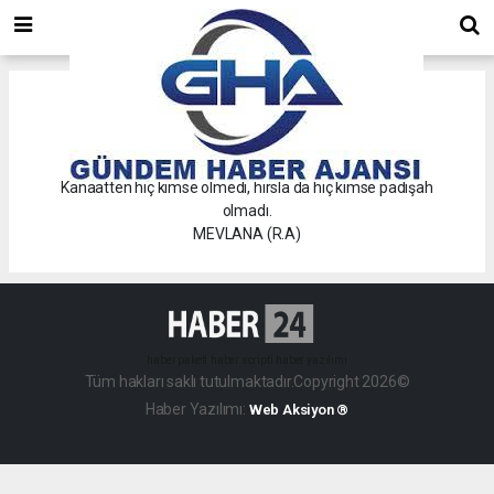
Günün
özlü bir sözü.
Kanaatten hiç kimse ölmedi, hırsla da hiç kimse padişah
olmadı.
MEVLANA (R.A)
haber paketi
haber scripti
haber yazılımı
Tüm hakları saklı tutulmaktadır.Copyright 2026©
Haber Yazılımı:
Web Aksiyon ®