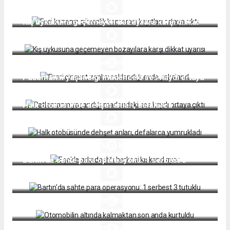
çıktı
Kış uykusuna geçemeyen bozayılara karşı dikkat
uyarısı
Firari cinayet zanlısı saklandığı evde yakalandı
Patlamanın yaşandığı madendeki ses kaydı ortaya
çıktı
Halk otobüsünde dehşet anları, defalarca
yumrukladı
Eşekle arkadaşlığı herkesi kıskandırıyor
Bartın’da sahte para operasyonu: 1 serbest 3
tutuklu
Otomobilin altında kalmaktan son anda kurtuldu
Bartın belediye kültür merkezi hizmete Açılıyor