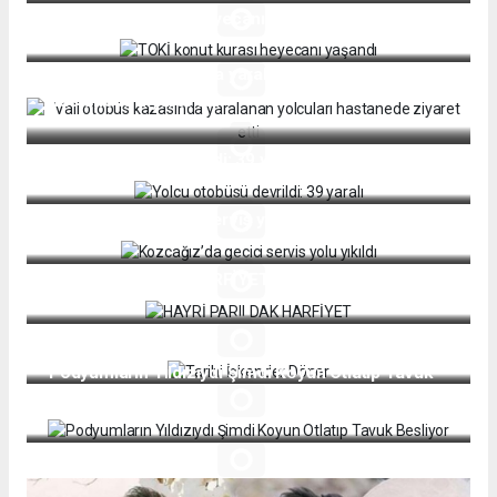
TOKİ konut kurası heyecanı yaşandı
Vali otobüs kazasında yaralanan yolcuları
hastanede ziyaret etti
Yolcu otobüsü devrildi: 39 yaralı
Kozcağız’da geçici servis yolu yıkıldı
HAYRİ PARILDAK HARFİYET
Tarihi İskender Döner
Podyumların Yıldızıydı Şimdi Koyun Otlatıp Tavuk
Besliyor