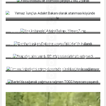
Yılmaz Tunç'un Adalet Bakanı olarak atanması
köyünde sevinçle
Yeni kabinede' Adalet Bakanı: Yılmaz Tunç
Cumhurbaşkanı Erdoğan oyunu Üsküdar'da
kullandı
Araç alev alev yandı, İBB itfaiyesi müdahale
edemedi
Orman değerlerini artırmak yerinde sürekli eğitimle
sağlanıyor
Bartın'da sağanak yağmura rağmen TOGG
heyecanı yaşandı