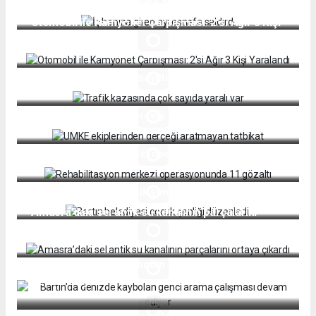
İş hanına giren ayı esnafa saldırdı
Otomobil ile Kamyonet Çarpışması: 2'si Ağır 3 Kişi
Yaralandı
Trafik kazasında çok sayıda yaralı var
UMKE ekiplerinden gerçeği aratmayan tatbikat
Rehabilitasyon merkezi operasyonunda 11 gözaltı
Bartın belediyesi çocuk şenliği düzenledi.
Amasra’daki sel antik su kanalının parçalarını
ortaya çıkardı
Bartın’da denizde kaybolan genci arama çalışması
devam ediyor