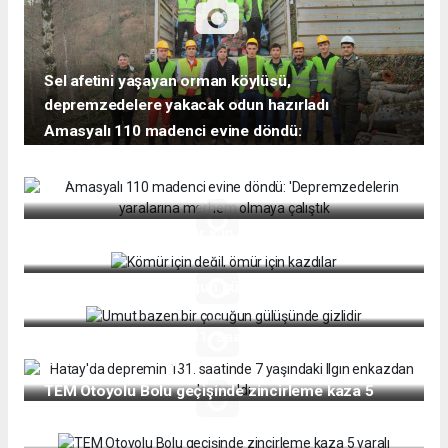
Sel afetini yaşayan orman köylüsü,
depremzedelere yakacak odun hazırladı
Amasyalı 110 madenci evine döndü:
'Depremzedelerin yaralarına merhem olmaya
çalıştık
Kömür için değil, ömür için kazdılar
Umut bazen bir çocuğun gülüşünde gizlidir
Hatay'da depremin 131. saatinde 7 yaşındaki Ilgın
enkazdan kurtarıldı
TEM Otoyolu Bolu geçişinde zincirleme kaza 5
yaralı