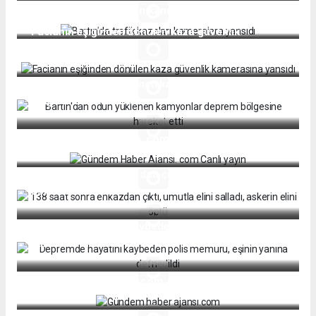
Bartın'da trafik kazaları kameralara yansıdı
Facianın eşiğinden dönülen kaza güvenlik
kamerasına yansıdı
Bartın'dan odun yüklenen kamyonlar deprem
bölgesine hareket etti
Gündem Haber Ajansı. com Canlı yayın
138 saat sonra enkazdan çıktı, umutla elini salladı,
askerin elini öptü
Depremde hayatını kaybeden polis memuru, eşinin
yanına defnedildi
Gündem haber ajansı.com