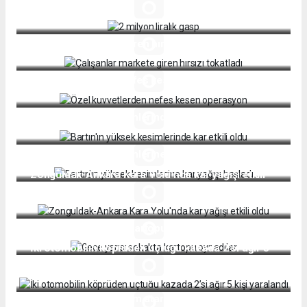
2 milyon liralık gasp
Çalışanlar markete giren hırsızı tokatladı
Özel kuvvetlerden nefes kesen operasyon
Bartın'ın yüksek kesimlerinde kar etkili oldu
Bartın'ın yüksek kesimlerine kar yağışı başladı
Zonguldak-Ankara Kara Yolu'nda kar yağışı etkili
oldu
Gece yarısı sokakta kartopu oynadılar
İki otomobilin köprüden uçtuğu kazada 2’si ağır 5
kişi yaralandı
Türkiye Yüzyılı'na adım atarken PKK defterini