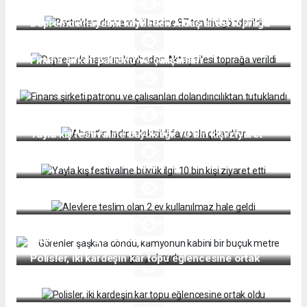
Bartın'dan deprem bölgesine 87 ton kivi gönderildi
Depremde hayatını kaybeden Aktaş ailesi toprağa
verildi
Finans şirketi patronu ve çalışanları
dolandırıcılıktan tutuklandı
Abant’ın tadını elektrikli faytonla çıkardılar
Yayla kış festivaline büyük ilgi: 10 bin kişi ziyaret
etti
Alevlere teslim olan 2 ev kullanılmaz hale geldi
Görenler şaşkına döndü, kamyonun kabini bir
buçuk metre geriye kaydı
Polisler, iki kardeşin kar topu eğlencesine ortak
oldu