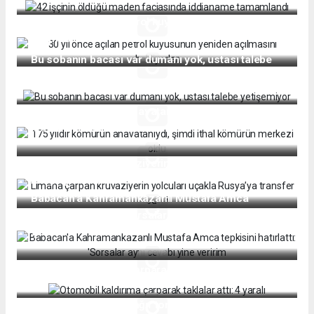
30 yıl önce açılan petrol kuyusunun yeniden
açılmasını bekliyorlar
Bu sobanın bacası var dumanı yok, ustası talebe
yetişemiyor
175 yıldır kömürün anavatanıydı, şimdi ithal
kömürün merkezi oldu
Limana çarpan kruvaziyerin yolcuları uçakla
Rusya’ya transfer edildi
Babacan'a Kahramankazanlı Mustafa Amca
tepkisini hatırlattı: 'Sorsalar aynı cevabı yine
veririm
Otomobil kaldırıma çarparak taklalar attı: 4 yaralı
Mukavemet Gemisi, ağır tonajlı ekipmanları