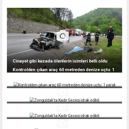
Cinayet gibi kazada ölenlerin isimleri belli oldu
Kontrolden çıkan araç 60 metreden denize uçtu: 1
yaralı
Zonguldak'ta Kadir Gecesi idrak edildi
Zonguldak'ta Kadir Gecesi idrak edildi
Çıkan yangın tek katlı evi kül etti