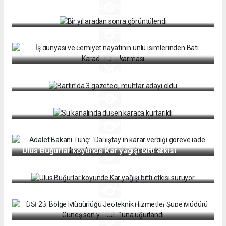
Bir yıl aradan sonra görüntülendi
İş dünyası ve cemiyet hayatının ünlü isimlerinden
Batı Karadeniz çıkarması
Bartın’da 3 gazeteci, muhtar adayı oldu
Su kanalında düşen karaca kurtarıldı
Adalet Bakanı Tunç: "Danıştay'ın karar verdiği
göreve iade dosyaları yeniden incelenecek
Ulus Buğurlar köyünde Kar yağışı bitti etkisi
sürüyor
DSİ 23. Bölge Müdürlüğü Jeoteknik Hizmetler
Şube Müdürü Güneş son yolculuğuna uğurlandı