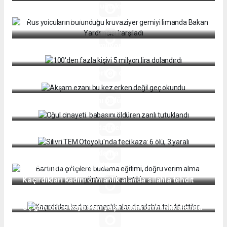
Rus yolcuların bulunduğu kruvaziyer gemiyi
limanda Bakan Yardımcısı karşıladı
100'den fazla kişiyi 5 milyon lira dolandırdı
Akşam ezanı bu kez erken değil geç okundu
Oğul cinayeti. babasını öldüren zanlı tutuklandı
Silivri TEM Otoyolu'nda feci kaza: 6 ölü, 3 yaralı
Bartın'da çiftçilere budama eğitimi, doğru verim
alma yöntemleri anlatıldı
Kaçırdıkları kadını ormanlık alanda silahla tehdit
ettiler
Üç gün önce kaybolan yaşlı adam ormanlık alanda
ölü bulundu