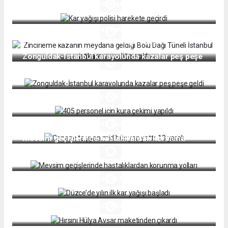
Kar yağışı polisi harekete geçirdi
Zincirleme kazanın meydana geldiği Bolu Dağı
Tüneli İstanbul istikameti trafiğe açıldı
Zonguldak-İstanbul karayolunda kazalar peş peşe
geldi
405 personel için kura çekimi yapıldı
Cenaze taşıyan midibüs yan yattı: 13 yaralı
Mevsim geçişlerinde hastalıklardan korunma
yolları
Düzce’de yılın ilk kar yağışı başladı
Hırsını Hülya Avşar maketinden çıkardı