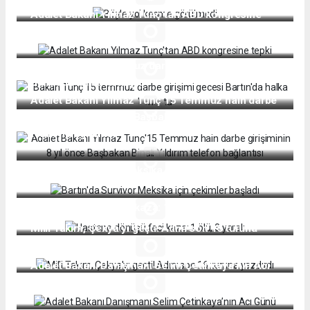
Adalet Bakanı Yılmaz Tunç'tan ABD kongresine
tepki
Bakan Tunç 15 temmuz darbe girişimi gecesi
Bartın'da halka konuştu
Adalet Bakanı Yılmaz Tunç'15 Temmuz hain darbe
girişiminin 8 yıl önce Başbakan Binali Yıldırım
telefon bağlantısı
Bartın'da Survivor Meksika için çekimler başladı
Hastane dönüşü feci kaza: 1 ölü, 3 yaralı
Milli Takım, Çekya'yı geçti! Adını son 16 turuna
yazdırdı
Adalet Bakanı Danışmanı Selim Çetinkaya’nın Acı
Günü