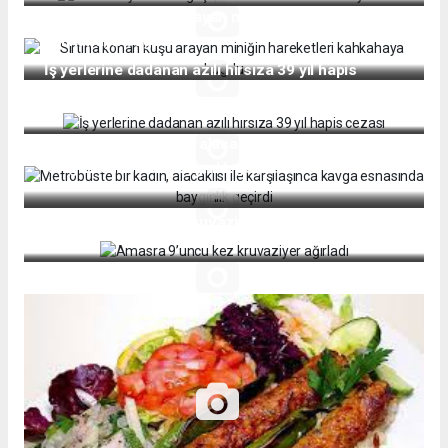
Sırtına konan kuşu arayan miniğin hareketleri
kahkahaya boğdu
İş yerlerine dadanan azılı hırsıza 39 yıl hapis
cezası
Metrobüste bir kadın, alacaklısı ile karşılaşınca
kavga esnasında baygınlık geçirdi
Amasra 9’uncu kez kruvaziyer ağırladı