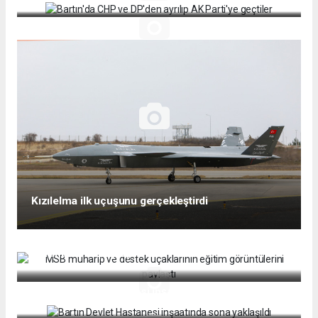
Kızılelma ilk uçuşunu gerçekleştirdi
MSB muharip ve destek uçaklarının eğitim
görüntülerini paylaştı
Bartın Devlet Hastanesi inşaatında sona yaklaşıldı