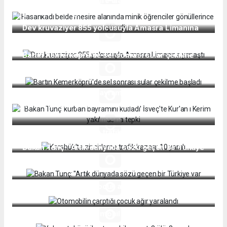
Hasankadı belde mesire alanında minik öğrenciler
gönüllerince eğlendi
Dev kruvaziyer 855 yolcusuyla Amasra Limanına
yanaştı
Bartın Kemerköprü'de sel sonrası sular çekilme
başladı
Bakan Tunç' kurban bayramını kutladı' İsveç'te
Kur'an ı Kerim yakılmasına tepki
Karabük'te zincirleme trafik kazası: 10 yaralı
Bakan Tunç: "Artık dünyada sözü geçen bir Türkiye
var
Otomobilin çarptığı çocuk ağır yaralandı
Yolcu otobüsü ile otomobil çarpıştı 2 ölü, 2 yaralı