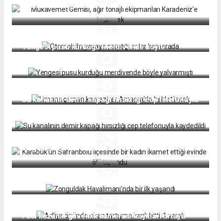
Karadeniz'e indirecek
Otomobilin yayaya çarptığı anlar kamerada
Yengesi pusu kurduğu merdivende böyle
yalvarmıştı
Limana çarpan kruvaziyer Amasra’da bekletilecek
Su kanalının demir kapağı hırsızlığı cep telefonuyla
kaydedildi
Karabük’ün Safranbolu ilçesinde bir kadın ikamet
ettiği evinde ölü bulundu.
Zonguldak Havalimanı’nda bir ilk yaşandı
Adliye önünde çıkan tartışma kanlı bitti :1 yaralı
Feci kazanın güvenlik kamerası kayıtları ortaya