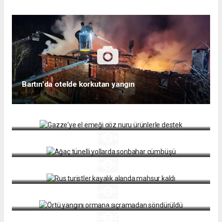
Bartın'da otelde korkutan yangın
Gazze'ye el emeği göz nuru ürünlerle destek
Ağaç tünelli yollarda sonbahar cümbüşü
Rus turistler kayalık alanda mahsur kaldı
Örtü yangını ormana sıçramadan söndürüldü
Böyle yol kesme görülmedi