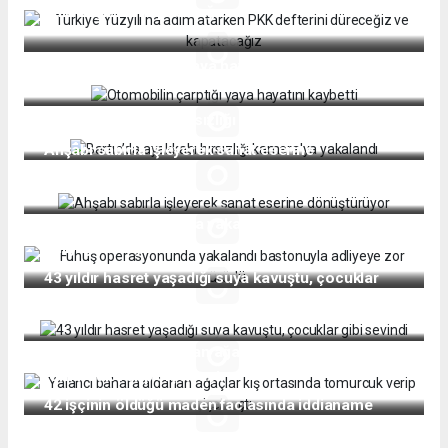
düreceğiz ve kapatacağız
Otomobilin çarptığı yaya hayatını kaybetti
Bartın’da ayakkabı hırsızlığı kamera'ya yakalandı
Ahşabı sabırla işleyerek sanat eserine
dönüştürüyor
Fuhuş operasyonunda yakalandı bastonuyla
adliyeye zor yürüdü
43 yıldır hasret yaşadığı suya kavuştu, çocuklar
gibi sevindi
Yalancı bahara aldanan ağaçlar kış ortasında
tomurcuk verip çiçek açtı
42 işçinin öldüğü maden faciasında iddianame
tamamlandı