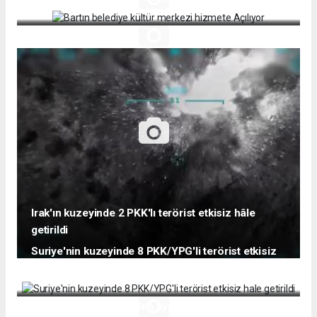
Irak'ın kuzeyinde 2 PKK'lı terörist etkisiz hâle
getirildi
Suriye'nin kuzeyinde 8 PKK/YPG'li terörist etkisiz
hale getirildi
Bartın'da CHP ve DP'den ayrılıp AK Parti'ye geçtiler