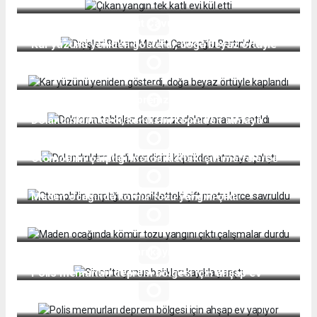
Dışişleri Bakanı Mevlüt Çavuşoğlu Bartın'da
Kar yüzünü yeniden gösterdi, doğa beyaz örtüyle
kaplandı
Doktorun tabloları depremzedeler yararına satıldı
Dolandırıldım dedi, kendisini köprüden atmaya
çalıştı
Otomobilin çarptığı motosikletteki çift metrelerce
savruldu
Maden ocağında kömür tozu yangını çıktı
çalışmalar durdu
Sinop’ta yunus balıkları kayıkla yarıştı
Polis memurları deprem bölgesi için ahşap ev
yapıyor