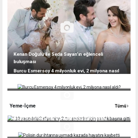
Kenan Doğulu ile Seda Sayan'ın eğlenceli
buluşması
Burcu Esmersoy 4 milyonluk evi, 2 milyona nasıl
aldı?
110 yaşındaki Safiye nine 2. tur seçimleri için
Yeme-İçme
Tümü
sandık başına gitti
Polisin dur ihtarına uymadı kazada hayatını
kaybetti