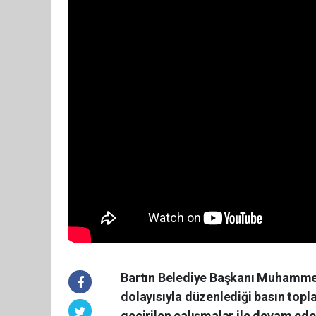
Bartın Belediye Başkanı Muhamme
dolayısıyla düzenlediği basın topl
geçirilen çalışmalar ile devam ede