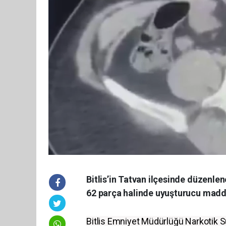
Bitlis’in Tatvan ilçesinde düzenle
62 parça halinde uyuşturucu madde
Bitlis Emniyet Müdürlüğü Narkotik S