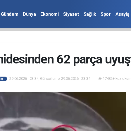
Gündem
Dünya
Ekonomi
Siyaset
Sağlık
Spor
Asayiş
idesinden 62 parça uyuşt
29.06.2026 - 23:34, Güncelleme: 29.06.2026 - 23:34
17482+ kez okun
iş