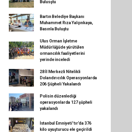
Bulusştu
Bartın Belediye Başkanı
Muhammet Rıza Yalçınkaya,
Basınla Buluştu
Ulus Orman İşletme
Müdürlüğüde yürütülen
ormancılık faaliyetlerini
yerinde inceledi
28 İl Merkezli Nitelikli
Dolandırıcılık Operasyonlarda
206 Şüpheli Yakalandı
Polisin düzenlediği
operasyonlarda 127 şüpheli
yakalandı
İstanbul Emniyeti' tır’da 376
kilo uyuşturucu ele geçirildi