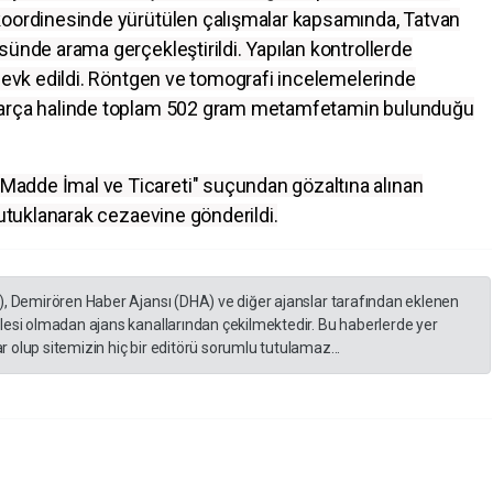
koordinesinde yürütülen çalışmalar kapsamında, Tatvan
sünde arama gerçekleştirildi. Yapılan kontrollerde
 sevk edildi. Röntgen ve tomografi incelemelerinde
 parça halinde toplam 502 gram metamfetamin bulunduğu
adde İmal ve Ticareti" suçundan gözaltına alınan
tutuklanarak cezaevine gönderildi.
), Demirören Haber Ajansı (DHA) ve diğer ajanslar tarafından eklenen
lesi olmadan ajans kanallarından çekilmektedir. Bu haberlerde yer
 olup sitemizin hiç bir editörü sorumlu tutulamaz...