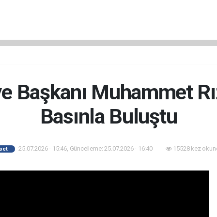
iye Başkanı Muhammet Rız
Basınla Buluştu
25.07.2026 - 15:46, Güncelleme: 25.07.2026 - 16:40
15528 kez okun
set