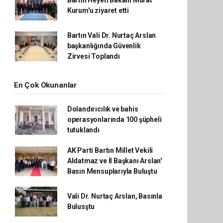
Bartın Heyeti Bakanı Murat
Kurum'u ziyaret etti
Bartın Vali Dr. Nurtaç Arslan
başkanlığında Güvenlik
Zirvesi Toplandı
En Çok Okunanlar
Dolandırıcılık ve bahis
operasyonlarında 100 şüpheli
tutuklandı
AK Parti Bartın Millet Vekili
Aldatmaz ve İl Başkanı Arslan'
Basın Mensuplarıyla Buluştu
Vali Dr. Nurtaç Arslan, Basınla
Bulusştu