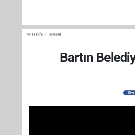
Anasayfa
Siyaset
Bartın Beled
Siya