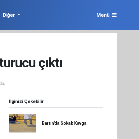
Diğer
Menü
urucu çıktı
du.
İlginizi Çekebilir
Bartın'da Sokak Kavga