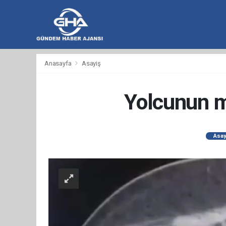
hacklink
hacklink
backlink
hacklink
hacklink
hacklink
izmir
hacklink
hacklink
hacklink
hacklink
hacklink
hacklink
hacklink
hacklink
wps
casibom
wps
taraftarium24
taraftarium24
汽
taraftarium24
jojobet
telegram
有
爱
汽
Anasayfa
Asayiş
al
al
al
paneli
web
paneli
satın
paneli
satın
paneli
paneli
官
下
水
道
思
水
ajans
al
al
网
载
音
翻
助
音
乐
译
手
乐
Yolcunun m
Asay