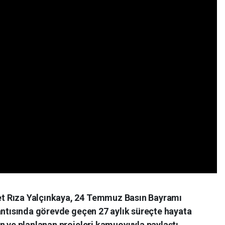
t Rıza Yalçınkaya, 24 Temmuz Basın Bayramı
antısında görevde geçen 27 aylık süreçte hayata
n ve planlanan projeleri kamuoyuyla paylaştı.