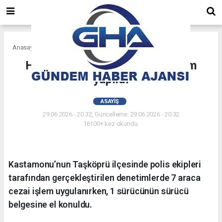
Anasayfa
Asayiş
Huzur uygulaması: 7 araca işlem
yapıldı
ASAYIŞ
29.06.2026 - 20:32, Güncelleme: 29.06.2026 - 20:32
16100+ kez okundu.
Kastamonu’nun Taşköprü ilçesinde polis ekipleri
tarafından gerçekleştirilen denetimlerde 7 araca
cezai işlem uygulanırken, 1 sürücünün sürücü
belgesine el konuldu.