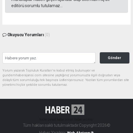
editörü sorumlu tutulamaz...
Okuyucu Yorumları
(0)
Gönder
Yorum yazarak Topluluk Kuralları’nı kabul etmiş bulunuyor ve
gundemhaberajansi.com sitesine yaptığınız yorumunuzla ilgili doğrudan veya
dolaylı tüm sorumluluğu tek başınıza üstleniyorsunuz. Yazılan tüm yorumlardan site
yönetimi hiçbir şekilde sorumlu tutulamaz.
haber paketi
haber scripti
haber yazılımı
Tüm hakları saklı tutulmaktadır.Copyright 2026©
Haber Yazılımı:
Web Aksiyon ®