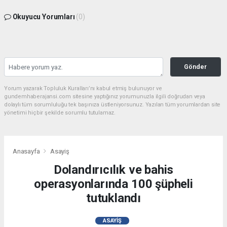
Okuyucu Yorumları
(0)
Gönder
Yorum yazarak Topluluk Kuralları’nı kabul etmiş bulunuyor ve
gundemhaberajansi.com sitesine yaptığınız yorumunuzla ilgili doğrudan veya
dolaylı tüm sorumluluğu tek başınıza üstleniyorsunuz. Yazılan tüm yorumlardan site
yönetimi hiçbir şekilde sorumlu tutulamaz.
Anasayfa
Asayiş
Dolandırıcılık ve bahis
operasyonlarında 100 şüpheli
tutuklandı
ASAYIŞ