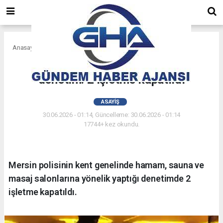
Anasayfa
Asayiş
Hamam ve masaj salonlarına
denetim: 2 işletme kapatıldı
ASAYIŞ
30.06.2026 - 01:14, Güncelleme: 30.06.2026 - 01:14
17744+ kez okundu.
Mersin polisinin kent genelinde hamam, sauna ve
masaj salonlarına yönelik yaptığı denetimde 2
işletme kapatıldı.