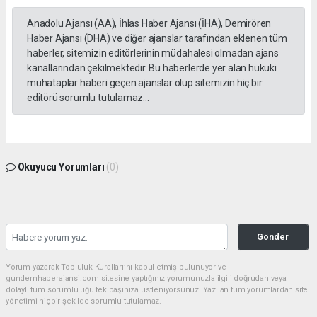
Anadolu Ajansı (AA), İhlas Haber Ajansı (İHA), Demirören
Haber Ajansı (DHA) ve diğer ajanslar tarafından eklenen tüm
haberler, sitemizin editörlerinin müdahalesi olmadan ajans
kanallarından çekilmektedir. Bu haberlerde yer alan hukuki
muhataplar haberi geçen ajanslar olup sitemizin hiç bir
editörü sorumlu tutulamaz...
Okuyucu Yorumları
(0)
Gönder
Yorum yazarak Topluluk Kuralları’nı kabul etmiş bulunuyor ve
gundemhaberajansi.com sitesine yaptığınız yorumunuzla ilgili doğrudan veya
dolaylı tüm sorumluluğu tek başınıza üstleniyorsunuz. Yazılan tüm yorumlardan site
yönetimi hiçbir şekilde sorumlu tutulamaz.