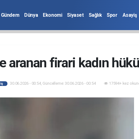
Gündem
Dünya
Ekonomi
Siyaset
Sağlık
Spor
Asayiş
le aranan firari kadın hü
30.06.2026 - 00:54, Güncelleme: 30.06.2026 - 00:54
17594+ kez okun
iş