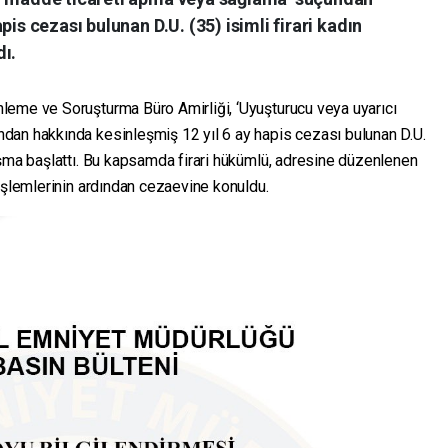
pis cezası bulunan D.U. (35) isimli firari kadın
ı.
leme ve Soruşturma Büro Amirliği, ‘Uyuşturucu veya uyarıcı
dan hakkında kesinleşmiş 12 yıl 6 ay hapis cezası bulunan D.U.
ışma başlattı. Bu kapsamda firari hükümlü, adresine düzenlenen
işlemlerinin ardından cezaevine konuldu.