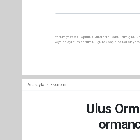
Yorum yazarak Topluluk Kuralları’nı kabul etmiş bul
veya dolaylı tüm sorumluluğu tek başınıza üstleniyor
Anasayfa
Ekonomi
Ulus Orm
ormancı