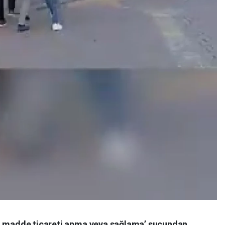
cı madde ticareti apma veya sağlama’ suçundan