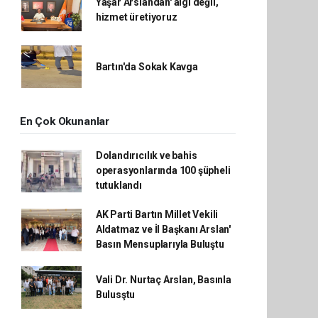
Yaşar Arslandan' algı değil,
hizmet üretiyoruz
Bartın'da Sokak Kavga
En Çok Okunanlar
Dolandırıcılık ve bahis
operasyonlarında 100 şüpheli
tutuklandı
AK Parti Bartın Millet Vekili
Aldatmaz ve İl Başkanı Arslan'
Basın Mensuplarıyla Buluştu
Vali Dr. Nurtaç Arslan, Basınla
Bulusştu