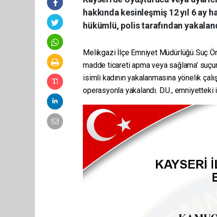
hakkında kesinleşmiş 12 yıl 6 ay ha
hükümlü, polis tarafından yakaland
Melikgazi İlçe Emniyet Müdürlüğü Suç Ön
madde ticareti apma veya sağlama’ suçun
isimli kadının yakalanmasına yönelik çal
operasyonla yakalandı. D.U., emniyetteki 