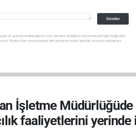
Gönder
unuyor ve gundemhaberajansi.com sitesine yaptığınız yorumunuzla ilgili doğrudan
sunuz. Yazılan tüm yorumlardan site yönetimi hiçbir şekilde sorumlu tutulamaz.
an İşletme Müdürlüğüde 
lık faaliyetlerini yerinde 