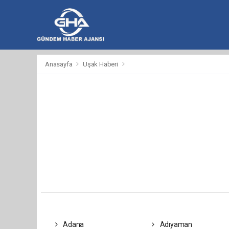
hacklink
hacklink
backlink
hacklink
hacklink
hacklink
izmir
hacklink
hacklink
hacklink
hacklink
hacklink
hacklink
hacklink
hacklink
wps
casibom
wps
taraftarium24
taraftarium24
汽
taraftarium24
jojobet
telegram
有
爱
汽
Anasayfa
Uşak Haberi
al
al
al
paneli
web
paneli
satın
paneli
satın
paneli
paneli
官
下
水
道
思
水
ajans
al
al
网
载
音
翻
助
音
乐
译
手
乐
Adana
Adıyaman