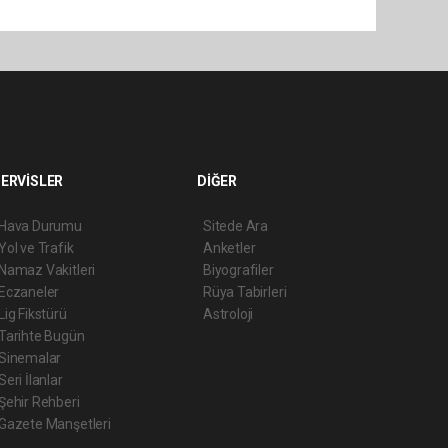
ERVİSLER
DİĞER
Hava Durumu
Sitede Ara
Yol ve Trafik
Anketler
Namaz Vakitleri
Biyografiler
Eczaneler
Rüya Tabirleri
Lig Fikstürü
Astroloji
Tarihte Bugün
Sinemalar
Seri İlanlar
Şehir Rehberi
Gazete Manşetleri