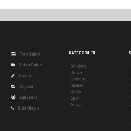
KATEGORİLER
S
Foto Galeri
Video Galeri
Gündem
Dünya
Yazarlar
Ekonomi
Siyaset
Arşivler
Sağlık
Künyemiz
Spor
Asayiş
Bize Ulaşın