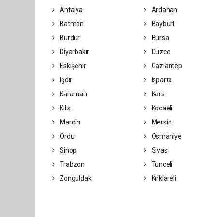
Antalya
Ardahan
Batman
Bayburt
Burdur
Bursa
Diyarbakır
Düzce
Eskişehir
Gaziantep
Iğdır
Isparta
Karaman
Kars
Kilis
Kocaeli
Mardin
Mersin
Ordu
Osmaniye
Sinop
Sivas
Trabzon
Tunceli
Zonguldak
Kırklareli