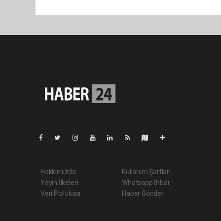
Pro-0.035
Hakkımızda
Kullanım Şartları
Yayın İlkeleri
Whatsapp İhbar
Veri Politikası
Haber Gönder