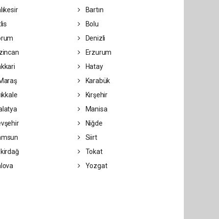
lıkesir
Bartın
lis
Bolu
orum
Denizli
zincan
Erzurum
kkari
Hatay
Maraş
Karabük
rıkkale
Kırşehir
latya
Manisa
vşehir
Niğde
amsun
Siirt
kirdağ
Tokat
lova
Yozgat