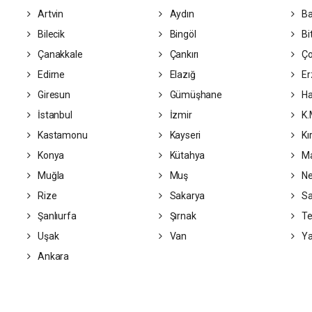
Artvin
Aydın
Ba
Bilecik
Bingöl
Bit
Çanakkale
Çankırı
Ç
Edirne
Elazığ
Er
Giresun
Gümüşhane
Ha
İstanbul
İzmir
K.
Kastamonu
Kayseri
Kı
Konya
Kütahya
Ma
Muğla
Muş
Ne
Rize
Sakarya
S
Şanlıurfa
Şırnak
Te
Uşak
Van
Ya
Ankara