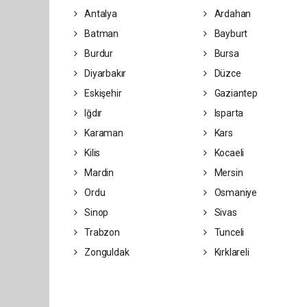
Antalya
Ardahan
Batman
Bayburt
Burdur
Bursa
Diyarbakır
Düzce
Eskişehir
Gaziantep
Iğdır
Isparta
Karaman
Kars
Kilis
Kocaeli
Mardin
Mersin
Ordu
Osmaniye
Sinop
Sivas
Trabzon
Tunceli
Zonguldak
Kırklareli