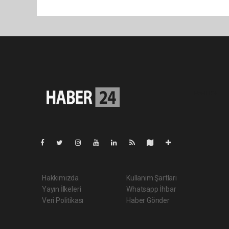
Pro-0.026
Hakkımızda
Kullanım Şartları
Yayın İlkeleri
Whatsapp İhbar
Veri Politikası
Haber Gönder