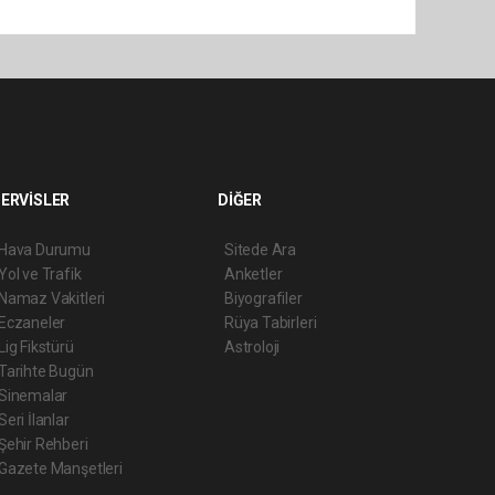
ERVİSLER
DİĞER
Hava Durumu
Sitede Ara
Yol ve Trafik
Anketler
Namaz Vakitleri
Biyografiler
Eczaneler
Rüya Tabirleri
Lig Fikstürü
Astroloji
Tarihte Bugün
Sinemalar
Seri İlanlar
Şehir Rehberi
Gazete Manşetleri