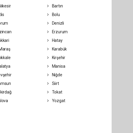
lıkesir
Bartın
lis
Bolu
orum
Denizli
zincan
Erzurum
kkari
Hatay
Maraş
Karabük
rıkkale
Kırşehir
latya
Manisa
vşehir
Niğde
amsun
Siirt
kirdağ
Tokat
lova
Yozgat