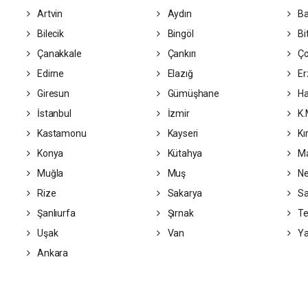
Artvin
Aydın
Ba
Bilecik
Bingöl
Bit
Çanakkale
Çankırı
Ç
Edirne
Elazığ
Er
Giresun
Gümüşhane
Ha
İstanbul
İzmir
K.
Kastamonu
Kayseri
Kı
Konya
Kütahya
Ma
Muğla
Muş
Ne
Rize
Sakarya
S
Şanlıurfa
Şırnak
Te
Uşak
Van
Ya
Ankara