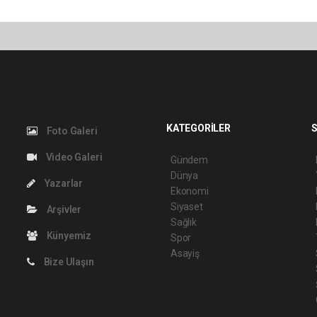
KATEGORİLER
S
Foto Galeri
Video Galeri
Gündem
Dünya
Yazarlar
Ekonomi
Siyaset
Arşivler
Sağlık
Künyemiz
Spor
Asayiş
Bize Ulaşın