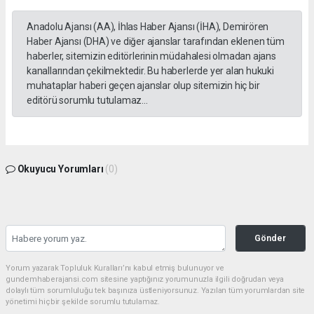
Anadolu Ajansı (AA), İhlas Haber Ajansı (İHA), Demirören
Haber Ajansı (DHA) ve diğer ajanslar tarafından eklenen tüm
haberler, sitemizin editörlerinin müdahalesi olmadan ajans
kanallarından çekilmektedir. Bu haberlerde yer alan hukuki
muhataplar haberi geçen ajanslar olup sitemizin hiç bir
editörü sorumlu tutulamaz...
Okuyucu Yorumları
(0)
Gönder
Yorum yazarak Topluluk Kuralları’nı kabul etmiş bulunuyor ve
gundemhaberajansi.com sitesine yaptığınız yorumunuzla ilgili doğrudan veya
dolaylı tüm sorumluluğu tek başınıza üstleniyorsunuz. Yazılan tüm yorumlardan site
yönetimi hiçbir şekilde sorumlu tutulamaz.