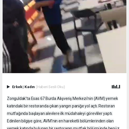
Erkek
|
Kadın
(Haberi Sesli Oku)
Zonguldak'ta Esas 67 Burda Alışveriş Merkezi'nin (AVM) yemek
katındaki bir restoranda çıkan yangın paniğe yol açtı. Restoran
mutfağında başlayan alevlere ilk müdahaleyi görevliler yaptı.
Edinilen bilgiye göre, AVM'nin en hareketli bölümlerinden olan
yemek katında bulunan bir restoranın mutfak bölümünde henüz