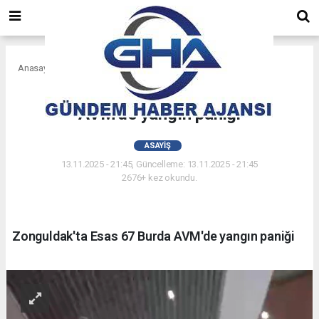
Anasayfa
Asayiş
Zonguldak'ta Esas 67 Burda
AVM'de yangın paniği
ASAYIŞ
13.11.2025 - 21:45, Güncelleme: 13.11.2025 - 21:45
2676+ kez okundu.
Zonguldak'ta Esas 67 Burda AVM'de yangın paniği