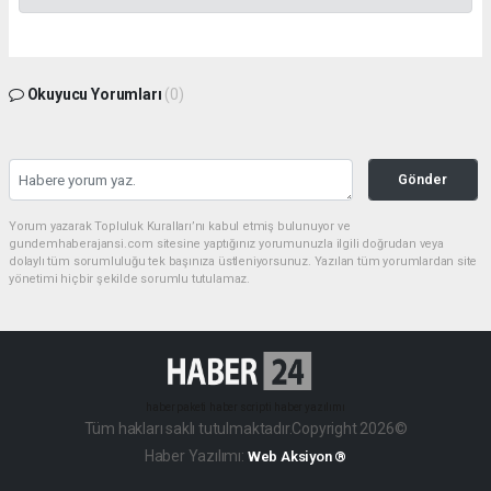
Okuyucu Yorumları
(0)
Gönder
Yorum yazarak Topluluk Kuralları’nı kabul etmiş bulunuyor ve
gundemhaberajansi.com sitesine yaptığınız yorumunuzla ilgili doğrudan veya
dolaylı tüm sorumluluğu tek başınıza üstleniyorsunuz. Yazılan tüm yorumlardan site
yönetimi hiçbir şekilde sorumlu tutulamaz.
haber paketi
haber scripti
haber yazılımı
Tüm hakları saklı tutulmaktadır.Copyright 2026©
Haber Yazılımı:
Web Aksiyon ®