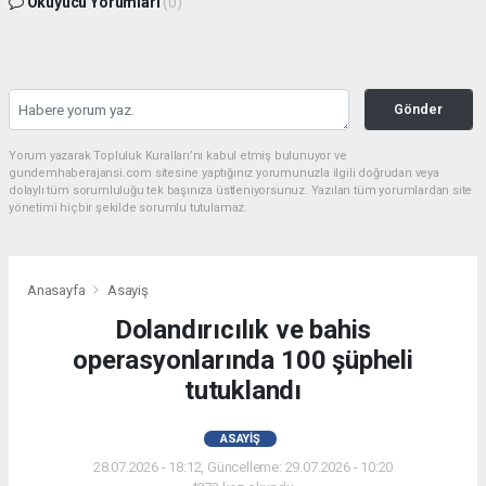
Okuyucu Yorumları
(0)
Gönder
Yorum yazarak Topluluk Kuralları’nı kabul etmiş bulunuyor ve
gundemhaberajansi.com sitesine yaptığınız yorumunuzla ilgili doğrudan veya
dolaylı tüm sorumluluğu tek başınıza üstleniyorsunuz. Yazılan tüm yorumlardan site
yönetimi hiçbir şekilde sorumlu tutulamaz.
Anasayfa
Asayiş
Dolandırıcılık ve bahis
operasyonlarında 100 şüpheli
tutuklandı
ASAYIŞ
28.07.2026 - 18:12, Güncelleme: 29.07.2026 - 10:20