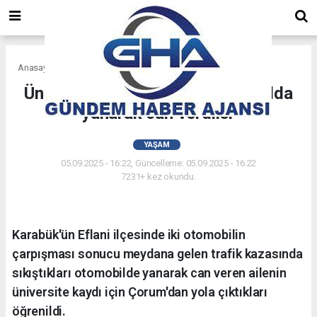
Anasayfa
Yaşam
Üniversite kaydı için çıktıkları yolda
yanarak can verdiler
YAŞAM
05.09.2025 - 16:22, Güncelleme: 05.09.2025 - 16:22
7231+ kez okundu.
Karabük'ün Eflani ilçesinde iki otomobilin
çarpışması sonucu meydana gelen trafik kazasında
sıkıştıkları otomobilde yanarak can veren ailenin
üniversite kaydı için Çorum'dan yola çıktıkları
öğrenildi.