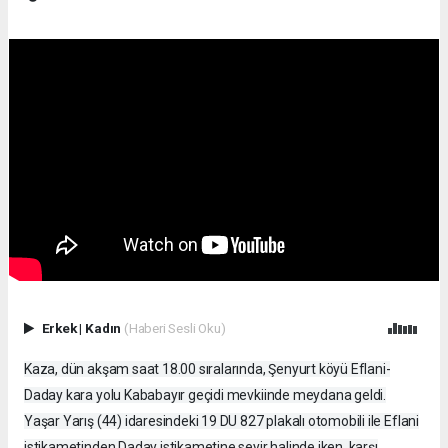
Erkek
|
Kadın
(Haberi Sesli Oku)
Kaza, dün akşam saat 18.00 sıralarında, Şenyurt köyü Eflani-
Daday kara yolu Kababayır geçidi mevkiinde meydana geldi.
Yaşar Yarış (44) idaresindeki 19 DU 827 plakalı otomobili ile Eflani
istikametinden Daday istikametine seyir halinde iken, karşı