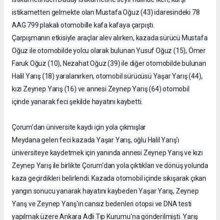
istikametten gelmekte olan Mustafa Oğuz (43) idaresindeki 78
AAG 799 plakalı otomobille kafa kafaya çarpıştı.
Çarpışmanın etkisiyle araçlar alev alırken, kazada sürücü Mustafa
Oğuz ile otomobilde yolcu olarak bulunan Yusuf Oğuz (15), Ömer
Faruk Oğuz (10), Nezahat Oğuz (39) ile diğer otomobilde bulunan
Halil Yarış (18) yaralanırken, otomobil sürücüsü Yaşar Yarış (44),
kızı Zeynep Yarış (16) ve annesi Zeynep Yarış (64) otomobil
içinde yanarak feci şekilde hayatını kaybetti.
Çorum'dan üniversite kaydı için yola çıkmışlar
Meydana gelen feci kazada Yaşar Yarış, oğlu Halil Yarış'ı
üniversiteye kaydetmek için yanında annesi Zeynep Yarış ve kızı
Zeynep Yarış ile birlikte Çorum'dan yola çıktıkları ve dönüş yolunda
kaza geçirdikleri belirlendi. Kazada otomobil içinde sıkışarak çıkan
yangın sonucu yanarak hayatını kaybeden Yaşar Yarış, Zeynep
Yarış ve Zeynep Yarış'ın cansız bedenleri otopsi ve DNA testi
yapılmak üzere Ankara Adli Tıp Kurumu'na gönderilmişti. Yarış