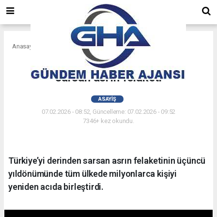
Anasayfa
Asayiş
Üç yıl öne Türkiye’yi derinden
sarsan asrın felaketi
ASAYIŞ
07.02.2026 - 08:52, Güncelleme: 07.02.2026 - 09:52
7346+ kez okundu.
Türkiye’yi derinden sarsan asrın felaketinin üçüncü
yıldönümünde tüm ülkede milyonlarca kişiyi
yeniden acıda birleştirdi.