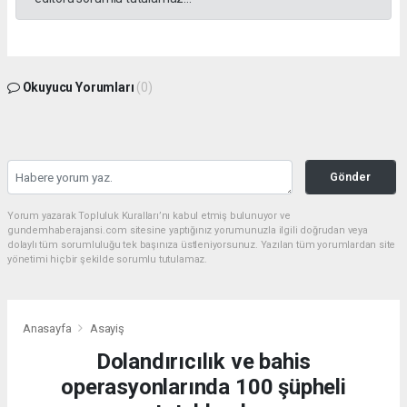
Okuyucu Yorumları
(0)
Gönder
Yorum yazarak Topluluk Kuralları’nı kabul etmiş bulunuyor ve
gundemhaberajansi.com sitesine yaptığınız yorumunuzla ilgili doğrudan veya
dolaylı tüm sorumluluğu tek başınıza üstleniyorsunuz. Yazılan tüm yorumlardan site
yönetimi hiçbir şekilde sorumlu tutulamaz.
Anasayfa
Asayiş
Dolandırıcılık ve bahis
operasyonlarında 100 şüpheli