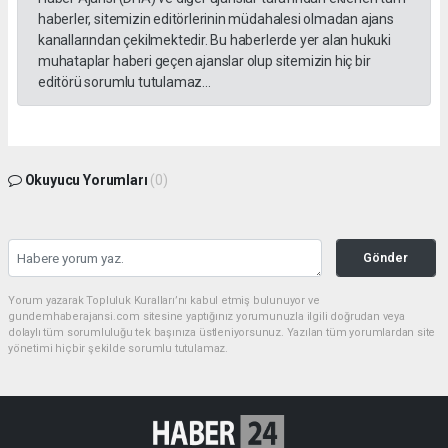
haberler, sitemizin editörlerinin müdahalesi olmadan ajans
kanallarından çekilmektedir. Bu haberlerde yer alan hukuki
muhataplar haberi geçen ajanslar olup sitemizin hiç bir
editörü sorumlu tutulamaz...
Okuyucu Yorumları
(0)
Gönder
Yorum yazarak Topluluk Kuralları’nı kabul etmiş bulunuyor ve
gundemhaberajansi.com sitesine yaptığınız yorumunuzla ilgili doğrudan veya
dolaylı tüm sorumluluğu tek başınıza üstleniyorsunuz. Yazılan tüm yorumlardan site
yönetimi hiçbir şekilde sorumlu tutulamaz.