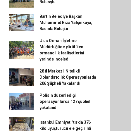
Bulusştu
Bartın Belediye Başkanı
Muhammet Rıza Yalçınkaya,
Basınla Buluştu
Ulus Orman İşletme
Müdürlüğüde yürütülen
ormancılık faaliyetlerini
yerinde inceledi
28 İl Merkezli Nitelikli
Dolandırıcılık Operasyonlarda
206 Şüpheli Yakalandı
Polisin düzenlediği
operasyonlarda 127 şüpheli
yakalandı
İstanbul Emniyeti' tır’da 376
kilo uyuşturucu ele geçirildi