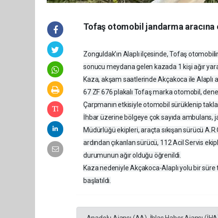
Tofaş otomobil jandarma aracına ça
Zonguldak’ın Alaplı ilçesinde, Tofaş otomobil
sonucu meydana gelen kazada 1 kişi ağır yara
Kaza, akşam saatlerinde Akçakoca ile Alaplı 
67 ZF 676 plakalı Tofaş marka otomobil, dene
Çarpmanın etkisiyle otomobil sürüklenip takla 
İhbar üzerine bölgeye çok sayıda ambulans, jand
Müdürlüğü ekipleri, araçta sıkışan sürücü A.R.Ç
ardından çıkarılan sürücü, 112 Acil Servis ekip
durumunun ağır olduğu öğrenildi.
Kaza nedeniyle Akçakoca-Alaplı yolu bir süre tek
başlatıldı.