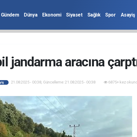
Gündem
Dünya
Ekonomi
Siyaset
Sağlık
Spor
Asayiş
l jandarma aracına çarptı:
21.08.2025 - 00:38, Güncelleme: 21.08.2025 - 00:38
6875+ kez okund
yiş