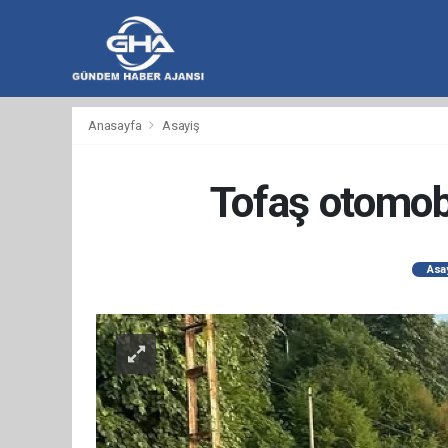
hacklink
hacklink
backlink
hacklink
hacklink
hacklink
izmir
hacklink
hacklink
hacklink
hacklink
hacklink
hacklink
hacklink
hacklink
wps
casibom
wps
taraftarium24
taraftarium24
汽
taraftarium24
jojobet
telegram
有
爱
汽
Anasayfa
Asayiş
al
al
al
paneli
web
paneli
satın
paneli
satın
paneli
paneli
官
下
水
道
思
水
ajans
al
al
网
载
音
翻
助
音
乐
译
手
乐
Tofaş otomobi
Asa