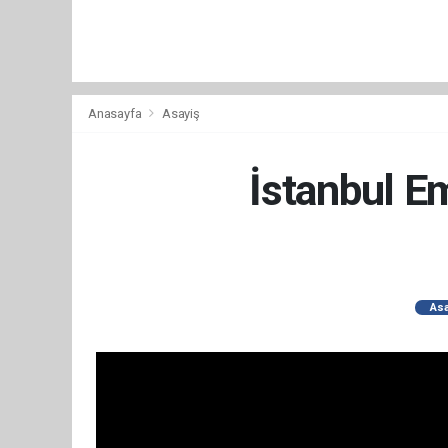
Anasayfa
Asayiş
İstanbul Em
Asa