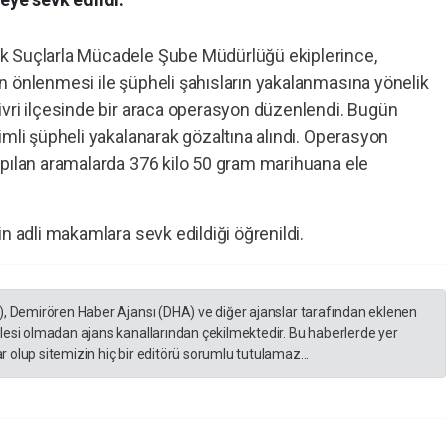
k Suçlarla Mücadele Şube Müdürlüğü ekiplerince,
n önlenmesi ile şüpheli şahısların yakalanmasına yönelik
ivri ilçesinde bir araca operasyon düzenlendi. Bugün
imli şüpheli yakalanarak gözaltına alındı. Operasyon
apılan aramalarda 376 kilo 50 gram marihuana ele
n adli makamlara sevk edildiği öğrenildi.
), Demirören Haber Ajansı (DHA) ve diğer ajanslar tarafından eklenen
lesi olmadan ajans kanallarından çekilmektedir. Bu haberlerde yer
 olup sitemizin hiç bir editörü sorumlu tutulamaz...