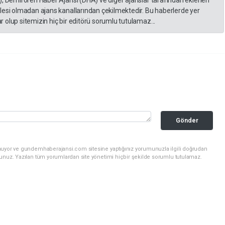
), Demirören Haber Ajansı (DHA) ve diğer ajanslar tarafından eklenen
lesi olmadan ajans kanallarından çekilmektedir. Bu haberlerde yer
 olup sitemizin hiç bir editörü sorumlu tutulamaz...
Gönder
unuyor ve gundemhaberajansi.com sitesine yaptığınız yorumunuzla ilgili doğrudan
sunuz. Yazılan tüm yorumlardan site yönetimi hiçbir şekilde sorumlu tutulamaz.