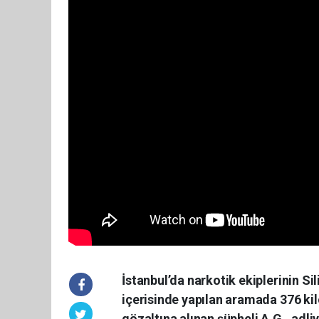
İstanbul’da narkotik ekiplerinin Si
içerisinde yapılan aramada 376 ki
gözaltına alınan şüpheli A.G., adli