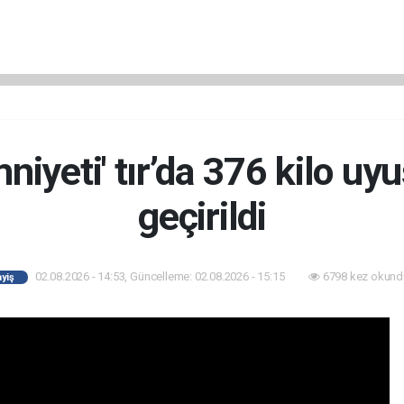
niyeti' tır’da 376 kilo uy
geçirildi
02.08.2026 - 14:53, Güncelleme: 02.08.2026 - 15:15
6798 kez okund
yiş