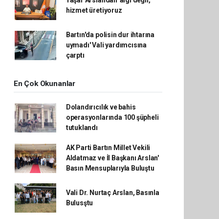
Yaşar Arslandan' algı değil,
hizmet üretiyoruz
Bartın'da polisin dur ihtarına
uymadı' Vali yardımcısına
çarptı
En Çok Okunanlar
Dolandırıcılık ve bahis
operasyonlarında 100 şüpheli
tutuklandı
AK Parti Bartın Millet Vekili
Aldatmaz ve İl Başkanı Arslan'
Basın Mensuplarıyla Buluştu
Vali Dr. Nurtaç Arslan, Basınla
Bulusştu