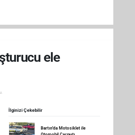
uşturucu ele
u.
İlginizi Çekebilir
Bartın'da Motosiklet ile
Otomobil Çarpıştı