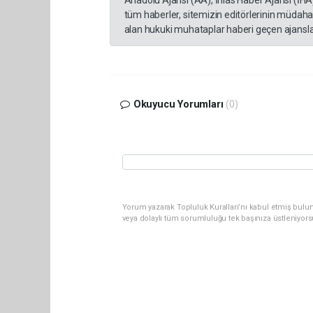
Anadolu Ajansı (AA), İhlas Haber Ajansı (İHA
tüm haberler, sitemizin editörlerinin müdaha
alan hukuki muhataplar haberi geçen ajanslar
Okuyucu Yorumları
(0)
Yorum yazarak Topluluk Kuralları’nı kabul etmiş bul
veya dolaylı tüm sorumluluğu tek başınıza üstleniyor