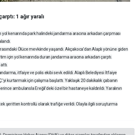
rptı: 1 ağır yaralı
in yol kenarında park halindeki jandarma aracına arkadan çarpması
landı.
arasındaki Ölüce mevkiinde yaşandı. Akçakoca’dan Alaplı yönüne giden
tim için yol kenarında duran jandarma aracına arkadan çarptı.
attı.
arma, itfaiye ve polis ekibi sevk edildi. Alaplı Belediyesi İtfaiye
.’yi kurtarmak için çalışma başlattı. Yaklaşık 20 dakikalık çabanın
lerince ambulansla Ereğli’deki özel bir hastaneye kaldırıldı. Yaralının
 şeritten kontrollü olarak trafiğe verildi. Olayla ilgili soruşturma