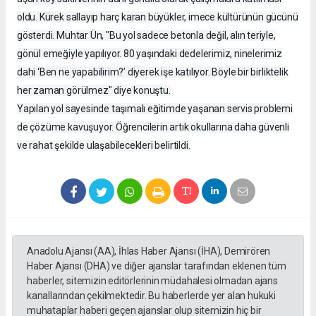
oldu. Kürek sallayıp harç karan büyükler, imece kültürünün gücünü
gösterdi. Muhtar Ün, "Bu yol sadece betonla değil, alın teriyle,
gönül emeğiyle yapılıyor. 80 yaşındaki dedelerimiz, ninelerimiz
dahi ‘Ben ne yapabilirim?’ diyerek işe katılıyor. Böyle bir birliktelik
her zaman görülmez" diye konuştu.
Yapılan yol sayesinde taşımalı eğitimde yaşanan servis problemi
de çözüme kavuşuyor. Öğrencilerin artık okullarına daha güvenli
ve rahat şekilde ulaşabilecekleri belirtildi.
Anadolu Ajansı (AA), İhlas Haber Ajansı (İHA), Demirören
Haber Ajansı (DHA) ve diğer ajanslar tarafından eklenen tüm
haberler, sitemizin editörlerinin müdahalesi olmadan ajans
kanallarından çekilmektedir. Bu haberlerde yer alan hukuki
muhataplar haberi geçen ajanslar olup sitemizin hiç bir