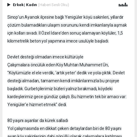
Erkek
|
Kadın
(Haberi Sesli Oku)
Sinop’un Ayancık ilçesine bağlı Yenigüler köyü sakinleri, yıllardır
çözüm bulamadıkları ulaşım sorununu kendi imkanlarıyla aşmak
için kolları sıvadı. İl Özel İdare'den sonuç alamayan köylüler, 1,5
kilometrelik beton yol yapımına imece usulüyle başladı.
Devlet desteği olmadan imece kültürüyle
Çalışmalara öncülük eden Köy Muhtarı Muhammet Ün,
"Köylümüzle el ele verdik, ‘artık yeter’ dedik ve yola çıktık. Devlet
desteği almadan, tamamen kendi imkânlarımızla bu projeye
başladık. Gurbetçilerimiz bizleri yalnız bırakmadı, köydeki
kardeşlerimiz gece gündüz çalıştı. Bu hizmetin tek bir amacı var:
Yenigüler’e hizmet etmek" dedi.
80 yaşını aşanlar da kürek salladı
Yol çalışmasında en dikkat çeken detaylardan biri de 80 yaşını
aşan köy sakinlerinin dahi gönüllü olarak çalışmalara katılması