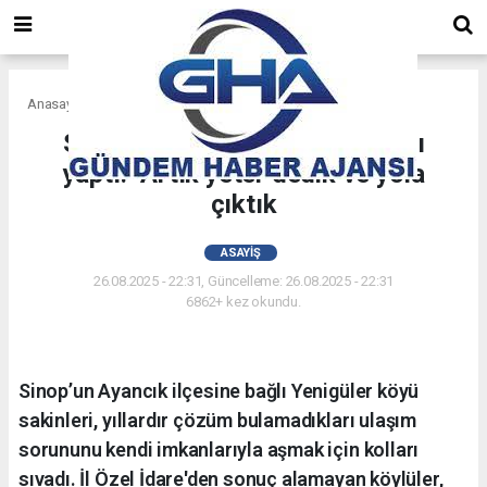
Anasayfa
Asayiş
Sinop’ta köylüler kendi yollarını
yaptı: "Artık yeter dedik ve yola
çıktık
ASAYIŞ
26.08.2025 - 22:31, Güncelleme: 26.08.2025 - 22:31
6862+ kez okundu.
Sinop’un Ayancık ilçesine bağlı Yenigüler köyü
sakinleri, yıllardır çözüm bulamadıkları ulaşım
sorununu kendi imkanlarıyla aşmak için kolları
sıvadı. İl Özel İdare'den sonuç alamayan köylüler,