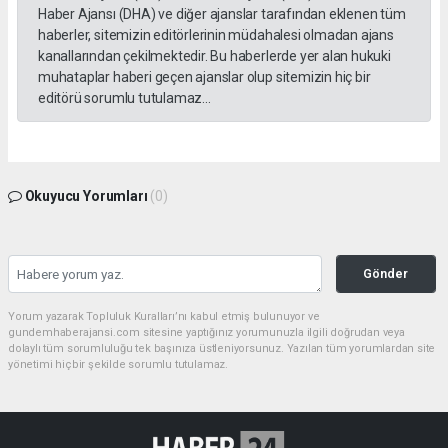
Haber Ajansı (DHA) ve diğer ajanslar tarafından eklenen tüm
haberler, sitemizin editörlerinin müdahalesi olmadan ajans
kanallarından çekilmektedir. Bu haberlerde yer alan hukuki
muhataplar haberi geçen ajanslar olup sitemizin hiç bir
editörü sorumlu tutulamaz...
Okuyucu Yorumları
(0)
Gönder
Yorum yazarak Topluluk Kuralları’nı kabul etmiş bulunuyor ve
gundemhaberajansi.com sitesine yaptığınız yorumunuzla ilgili doğrudan veya
dolaylı tüm sorumluluğu tek başınıza üstleniyorsunuz. Yazılan tüm yorumlardan site
yönetimi hiçbir şekilde sorumlu tutulamaz.