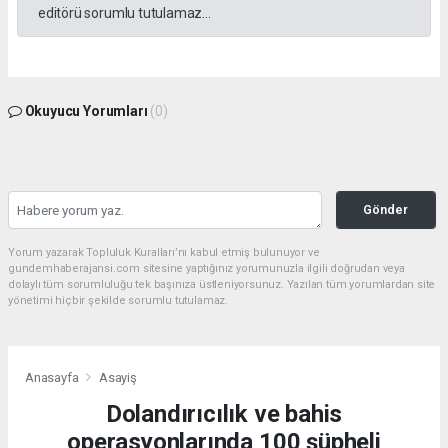
editörü sorumlu tutulamaz...
Okuyucu Yorumları
(0)
Gönder
Yorum yazarak Topluluk Kuralları’nı kabul etmiş bulunuyor ve
gundemhaberajansi.com sitesine yaptığınız yorumunuzla ilgili doğrudan veya
dolaylı tüm sorumluluğu tek başınıza üstleniyorsunuz. Yazılan tüm yorumlardan site
yönetimi hiçbir şekilde sorumlu tutulamaz.
Anasayfa
Asayiş
Dolandırıcılık ve bahis
operasyonlarında 100 şüpheli