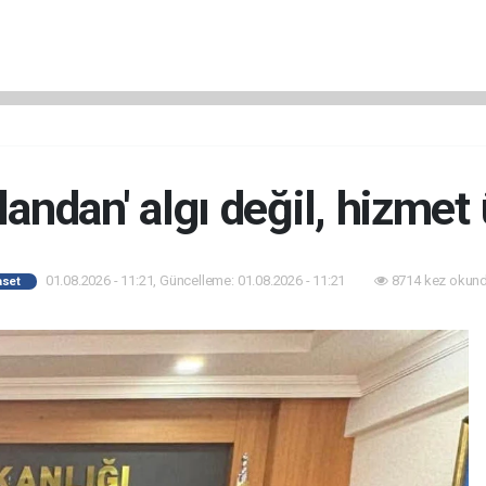
andan' algı değil, hizmet
01.08.2026 - 11:21, Güncelleme: 01.08.2026 - 11:21
8714 kez okund
aset