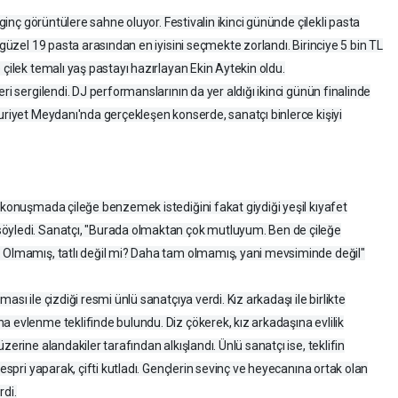
lginç görüntülere sahne oluyor. Festivalin ikinci gününde çilekli pasta
 güzel 19 pasta arasından en iyisini seçmekte zorlandı. Birinciye 5 bin TL
 çilek temalı yaş pastayı hazırlayan Ekin Aytekin oldu.
ri sergilendi. DJ performanslarının da yer aldığı ikinci günün finalinde
uriyet Meydanı'nda gerçekleşen konserde, sanatçı binlerce kişiyi
 konuşmada çileğe benzemek istediğini fakat giydiği yeşil kıyafet
söyledi. Sanatçı, "Burada olmaktan çok mutluyum. Ben de çileğe
. Olmamış, tatlı değil mi? Daha tam olmamış, yani mevsiminde değil"
sı ile çizdiği resmi ünlü sanatçıya verdi. Kız arkadaşı ile birlikte
a evlenme teklifinde bulundu. Diz çökerek, kız arkadaşına evlilik
zerine alandakiler tarafından alkışlandı. Ünlü sanatçı ise, teklifin
 espri yaparak, çifti kutladı. Gençlerin sevinç ve heyecanına ortak olan
rdi.