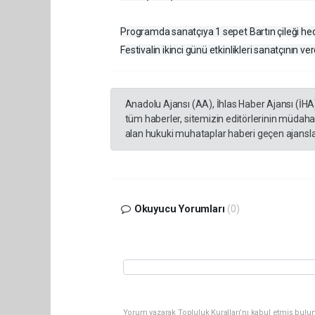
Programda sanatçıya 1 sepet Bartın çileği hedi
Festivalin ikinci günü etkinlikleri sanatçının v
Anadolu Ajansı (AA), İhlas Haber Ajansı (İHA
tüm haberler, sitemizin editörlerinin müdaha
alan hukuki muhataplar haberi geçen ajanslar
Okuyucu Yorumları
(0)
Yorum yazarak Topluluk Kuralları’nı kabul etmiş bul