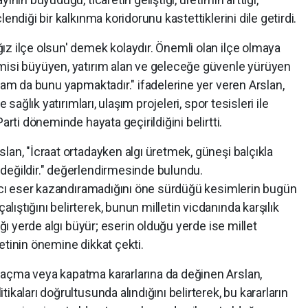
endiği bir kalkınma koridorunu kastettiklerini dile getirdi.
ız ilçe olsun' demek kolaydır. Önemli olan ilçe olmaya
misi büyüyen, yatırım alan ve geleceğe güvenle yürüyen
 tam da bunu yapmaktadır." ifadelerine yer veren Arslan,
 sağlık yatırımları, ulaşım projeleri, spor tesisleri ile
arti döneminde hayata geçirildiğini belirtti.
lan, "İcraat ortadayken algı üretmek, güneşi balçıkla
değildir." değerlendirmesinde bulundu.
alıcı eser kazandıramadığını öne sürdüğü kesimlerin bugün
ıştığını belirterek, bunun milletin vicdanında karşılık
ığı yerde algı büyür; eserin olduğu yerde ise millet
etinin önemine dikkat çekti.
 açma veya kapatma kararlarına da değinen Arslan,
ikaları doğrultusunda alındığını belirterek, bu kararların