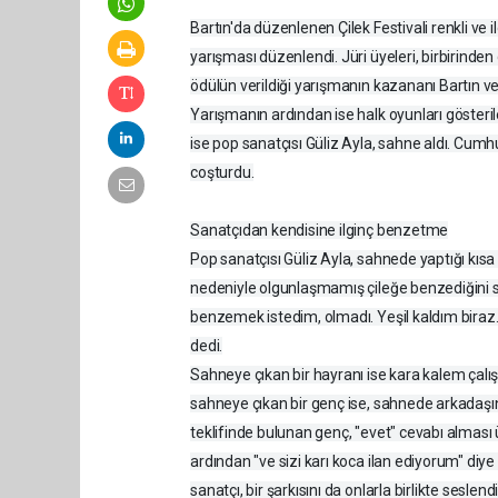
Bartın'da düzenlenen Çilek Festivali renkli ve i
yarışması düzenlendi. Jüri üyeleri, birbirinden
ödülün verildiği yarışmanın kazananı Bartın ve
Yarışmanın ardından ise halk oyunları gösterile
ise pop sanatçısı Güliz Ayla, sahne aldı. Cumh
coşturdu.
Sanatçıdan kendisine ilginç benzetme
Pop sanatçısı Güliz Ayla, sahnede yaptığı kısa
nedeniyle olgunlaşmamış çileğe benzediğini 
benzemek istedim, olmadı. Yeşil kaldım biraz
dedi.
Sahneye çıkan bir hayranı ise kara kalem çalışma
sahneye çıkan bir genç ise, sahnede arkadaşın
teklifinde bulunan genç, "evet" cevabı alması ü
ardından "ve sizi karı koca ilan ediyorum" diye
sanatçı, bir şarkısını da onlarla birlikte seslendi