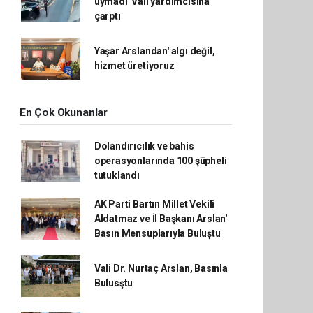
uymadı' Vali yardımcısına
çarptı
Yaşar Arslandan' algı değil,
hizmet üretiyoruz
En Çok Okunanlar
Dolandırıcılık ve bahis
operasyonlarında 100 şüpheli
tutuklandı
AK Parti Bartın Millet Vekili
Aldatmaz ve İl Başkanı Arslan'
Basın Mensuplarıyla Buluştu
Vali Dr. Nurtaç Arslan, Basınla
Bulusştu