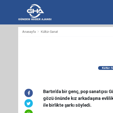
hacklink
hacklink
backlink
hacklink
hacklink
hacklink
izmir
hacklink
hacklink
hacklink
hacklink
hacklink
hacklink
hacklink
hacklink
wps
casibom
wps
taraftarium24
taraftarium24
汽
taraftarium24
jojobet
telegram
有
爱
汽
Anasayfa
Kültür-Sanat
al
al
al
paneli
web
paneli
satın
paneli
satın
paneli
paneli
官
下
水
道
思
水
ajans
al
al
网
载
音
翻
助
音
乐
译
手
乐
Kültür-S
Bartın'da bir genç, pop sanatçısı G
gözü önünde kız arkadaşına evlilik
ile birlikte şarkı söyledi.