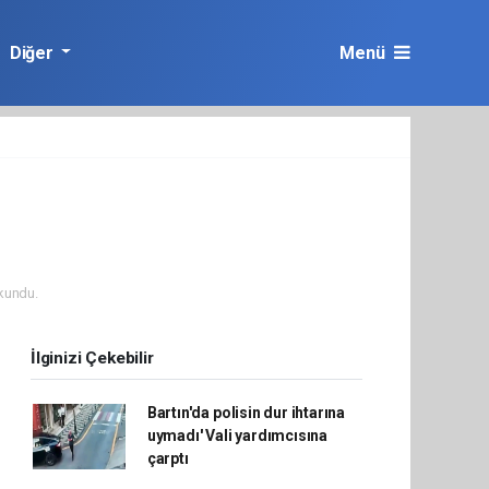
Diğer
Menü
kundu.
İlginizi Çekebilir
Bartın'da polisin dur ihtarına
uymadı' Vali yardımcısına
çarptı