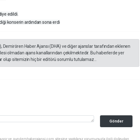
ye edildi.
erdiği konserin ardından sona erdi
), Demirören Haber Ajansı (DHA) ve diğer ajanslar tarafından eklenen
lesi olmadan ajans kanallarından çekilmektedir. Bu haberlerde yer
 olup sitemizin hiç bir editörü sorumlu tutulamaz...
Gönder
unuyor ve gundemhaberajansi.com sitesine yaptığınız yorumunuzla ilgili doğrudan