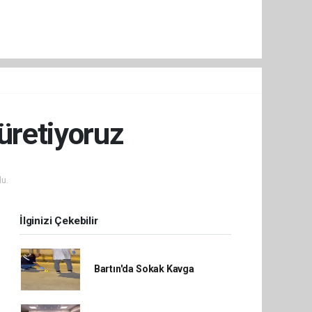
 üretiyoruz
u.
İlginizi Çekebilir
Bartın'da Sokak Kavga