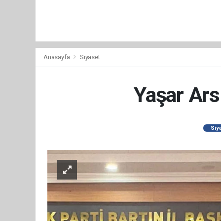
Anasayfa
Siyaset
Yaşar Arsl
Siy