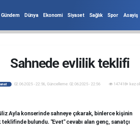
Gündem
Dünya
Ekonomi
Siyaset
Sağlık
Spor
Asayiş
Sahnede evlilik teklifi
02.06.2025 - 22:56, Güncelleme: 02.06.2025 - 22:56
147418+ kez o
anat
üliz Ayla konserinde sahneye çıkarak, binlerce kişinin
 teklifinde bulundu. "Evet" cevabı alan genç, sanatçı