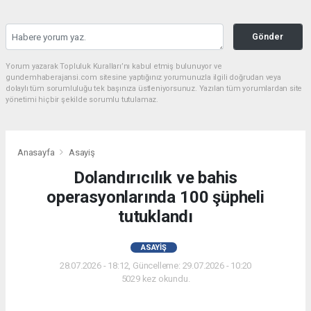
Gönder
Yorum yazarak Topluluk Kuralları’nı kabul etmiş bulunuyor ve
gundemhaberajansi.com sitesine yaptığınız yorumunuzla ilgili doğrudan veya
dolaylı tüm sorumluluğu tek başınıza üstleniyorsunuz. Yazılan tüm yorumlardan site
yönetimi hiçbir şekilde sorumlu tutulamaz.
Anasayfa
Asayiş
Dolandırıcılık ve bahis
operasyonlarında 100 şüpheli
tutuklandı
ASAYIŞ
28.07.2026 - 18:12, Güncelleme: 29.07.2026 - 10:20
5029 kez okundu.