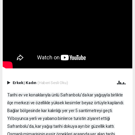
Erkek
|
Kadın
(Haberi Sesli Oku)
Tarihi ev ve konaklarıyla ünlü Safranbolu’da kar yağışıyla birlikte
ilçe merkezi ve özellikle yüksek kesimler beyaz örtüyle kaplandı.
Bağlar bölgesinde kar kalınlığı yer yer 5 santimetreyi geçti.
Yıl boyunca yerli ve yabancı binlerce turistin ziyaret ettiği
Safranbolu’da, kar yağışı tarihi dokuya ayrı bir güzellik kattı.
Osmanlı mimarisinin eşsiz örnekleri arasında yer alan tarihi