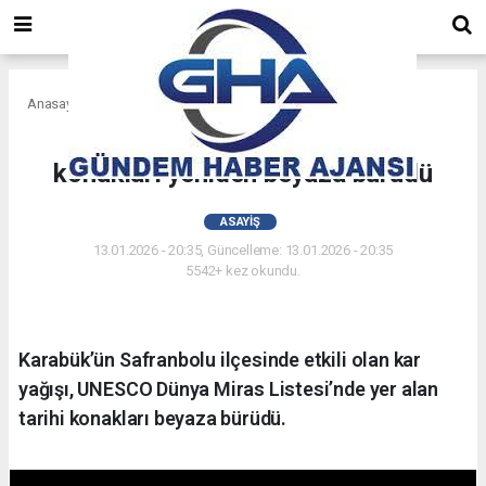
Anasayfa
Asayiş
Safranbolu’da kar yağışı tarihi
konakları yeniden beyaza bürüdü
ASAYIŞ
13.01.2026 - 20:35, Güncelleme: 13.01.2026 - 20:35
5542+ kez okundu.
Karabük’ün Safranbolu ilçesinde etkili olan kar
yağışı, UNESCO Dünya Miras Listesi’nde yer alan
tarihi konakları beyaza bürüdü.