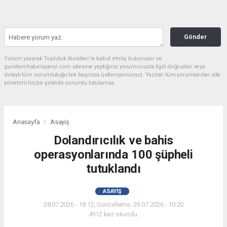
Gönder
Yorum yazarak Topluluk Kuralları’nı kabul etmiş bulunuyor ve
gundemhaberajansi.com sitesine yaptığınız yorumunuzla ilgili doğrudan veya
dolaylı tüm sorumluluğu tek başınıza üstleniyorsunuz. Yazılan tüm yorumlardan site
yönetimi hiçbir şekilde sorumlu tutulamaz.
Anasayfa
Asayiş
Dolandırıcılık ve bahis
operasyonlarında 100 şüpheli
tutuklandı
ASAYIŞ
28.07.2026 - 18:12, Güncelleme: 29.07.2026 - 10:20
4912 kez okundu.