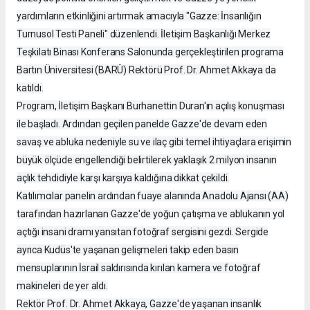
yardımların etkinliğini artırmak amacıyla "Gazze: İnsanlığın
Turnusol Testi Paneli" düzenlendi. İletişim Başkanlığı Merkez
Teşkilatı Binası Konferans Salonunda gerçekleştirilen programa
Bartın Üniversitesi (BARÜ) Rektörü Prof. Dr. Ahmet Akkaya da
katıldı.
Program, İletişim Başkanı Burhanettin Duran'ın açılış konuşması
ile başladı. Ardından geçilen panelde Gazze'de devam eden
savaş ve abluka nedeniyle su ve ilaç gibi temel ihtiyaçlara erişimin
büyük ölçüde engellendiği belirtilerek yaklaşık 2 milyon insanın
açlık tehdidiyle karşı karşıya kaldığına dikkat çekildi.
Katılımcılar panelin ardından fuaye alanında Anadolu Ajansı (AA)
tarafından hazırlanan Gazze'de yoğun çatışma ve ablukanın yol
açtığı insani dramı yansıtan fotoğraf sergisini gezdi. Sergide
ayrıca Kudüs'te yaşanan gelişmeleri takip eden basın
mensuplarının İsrail saldırısında kırılan kamera ve fotoğraf
makineleri de yer aldı.
Rektör Prof. Dr. Ahmet Akkaya, Gazze'de yaşanan insanlık