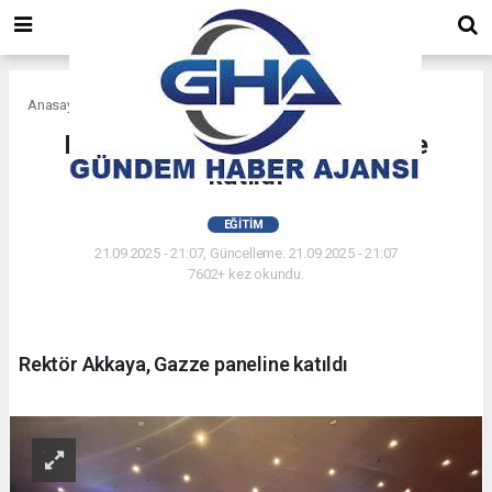
Anasayfa
Eğitim
Rektör Akkaya, Gazze paneline
katıldı
EĞITIM
21.09.2025 - 21:07, Güncelleme: 21.09.2025 - 21:07
7602+ kez okundu.
Rektör Akkaya, Gazze paneline katıldı