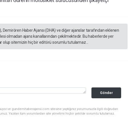
uhittin Gürel’in motosiklet sürücüsünden şikâyetçi
), Demirören Haber Ajansı (DHA) ve diğer ajanslar tarafından eklenen
lesi olmadan ajans kanallarından çekilmektedir. Bu haberlerde yer
 olup sitemizin hiç bir editörü sorumlu tutulamaz...
Gönder
unuyor ve gundemhaberajansi.com sitesine yaptığınız yorumunuzla ilgili doğrudan
sunuz. Yazılan tüm yorumlardan site yönetimi hiçbir şekilde sorumlu tutulamaz.