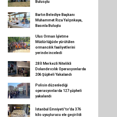
Bulusştu
Bartın Belediye Başkanı
Muhammet Rıza Yalçınkaya,
Basınla Buluştu
Ulus Orman İşletme
Müdürlüğüde yürütülen
ormancılık faaliyetlerini
yerinde inceledi
28 İl Merkezli Nitelikli
Dolandırıcılık Operasyonlarda
206 Şüpheli Yakalandı
Polisin düzenlediği
operasyonlarda 127 şüpheli
yakalandı
İstanbul Emniyeti' tır’da 376
kilo uyuşturucu ele geçirildi