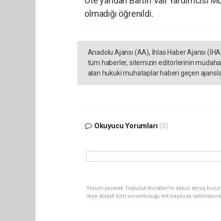
Öte yandan Bartın Vali Yardımcısı M
olmadığı öğrenildi.
Anadolu Ajansı (AA), İhlas Haber Ajansı (İHA
tüm haberler, sitemizin editörlerinin müdaha
alan hukuki muhataplar haberi geçen ajanslar
Okuyucu Yorumları
(0)
Yorum yazarak Topluluk Kuralları’nı kabul etmiş bul
veya dolaylı tüm sorumluluğu tek başınıza üstleniyor