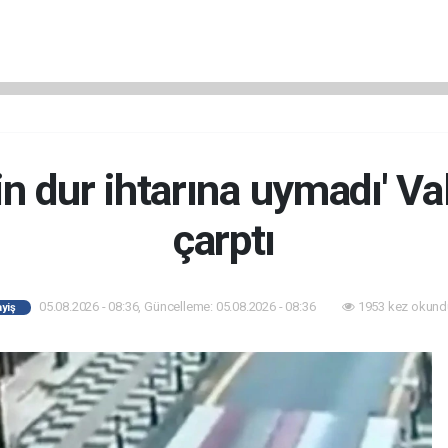
sin dur ihtarına uymadı' Va
çarptı
05.08.2026 - 08:36, Güncelleme: 05.08.2026 - 08:36
1953 kez okund
yiş