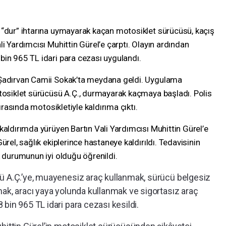
 “dur” ihtarına uymayarak kaçan motosiklet sürücüsü, kaçış
i Yardımcısı Muhittin Gürel’e çarptı. Olayın ardından
bin 965 TL idari para cezası uygulandı.
 Şadırvan Camii Sokak’ta meydana geldi. Uygulama
otosiklet sürücüsü A.Ç., durmayarak kaçmaya başladı. Polis
sırasında motosikletiyle kaldırıma çıktı.
kaldırımda yürüyen Bartın Vali Yardımcısı Muhittin Gürel’e
ürel, sağlık ekiplerince hastaneye kaldırıldı. Tedavisinin
k durumunun iyi olduğu öğrenildi.
ü A.Ç.’ye, muayenesiz araç kullanmak, sürücü belgesiz
mak, aracı yaya yolunda kullanmak ve sigortasız araç
bin 965 TL idari para cezası kesildi.