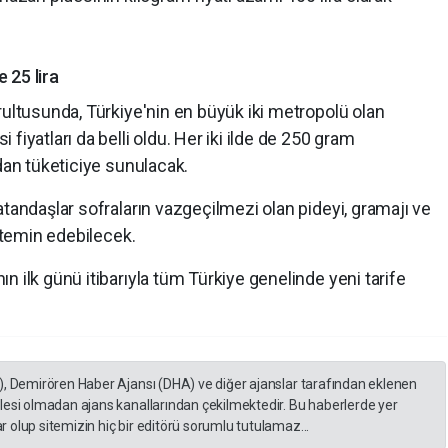
 25 lira
rultusunda, Türkiye'nin en büyük iki metropolü olan
fiyatları da belli oldu. Her iki ilde de 250 gram
adan tüketiciye sunulacak.
atandaşlar sofraların vazgeçilmezi olan pideyi, gramajı ve
n temin edebilecek.
n ilk günü itibarıyla tüm Türkiye genelinde yeni tarife
), Demirören Haber Ajansı (DHA) ve diğer ajanslar tarafından eklenen
lesi olmadan ajans kanallarından çekilmektedir. Bu haberlerde yer
 olup sitemizin hiç bir editörü sorumlu tutulamaz...