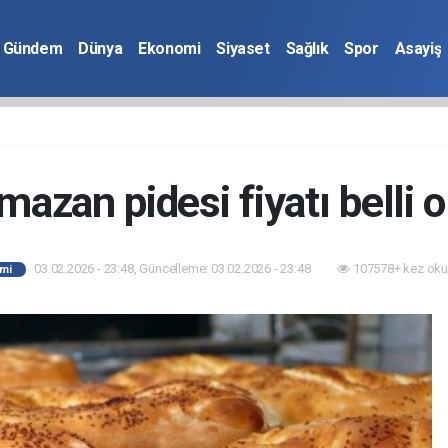
Gündem
Dünya
Ekonomi
Siyaset
Sağlık
Spor
Asayiş
azan pidesi fiyatı belli 
03.02.2026 - 23:48, Güncelleme: 03.02.2026 - 23:48
107578+ kez oku
mi