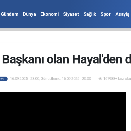
Gündem
Dünya
Ekonomi
Siyaset
Sağlık
Spor
Asayiş
 Başkanı olan Hayal'den 
16.09.2025 - 23:00, Güncelleme: 16.09.2025 - 23:00
167988+ kez oku
em