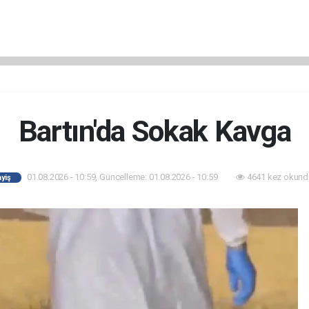
Bartın'da Sokak Kavga
01.08.2026 - 10:59, Güncelleme: 01.08.2026 - 10:59
4641 kez okund
yiş