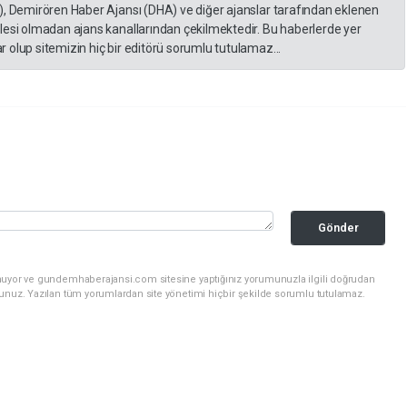
), Demirören Haber Ajansı (DHA) ve diğer ajanslar tarafından eklenen
lesi olmadan ajans kanallarından çekilmektedir. Bu haberlerde yer
 olup sitemizin hiç bir editörü sorumlu tutulamaz...
Gönder
unuyor ve gundemhaberajansi.com sitesine yaptığınız yorumunuzla ilgili doğrudan
sunuz. Yazılan tüm yorumlardan site yönetimi hiçbir şekilde sorumlu tutulamaz.