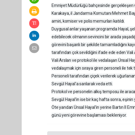
Emniyet Müdürlüğü bahçesinde gerçekleşen ved
Karakaya, il Jandarma Komutanı Mehmet Bayka
amiri, komiser ve polis memurları katıldı.
Duygusal anlar yaşanan programda Hayal, şeh
edebilecek olmanın sevincini bir arada yaşadığın
görevini başarılı bir şekilde tamamladığını ka
tarafından çok sevildiğini ifade ede eden Vali 
Vali Arslan ve protokol ile vedalaşan Ünsal Ha
vedalaşmak için sıraya giren personeli ile tek t
Personeli tarafından çiçek verilerek uğurlana
Sevgül Hayal'a sarılarak veda etti.
Protokol ve personelin alkış temposu ile araca
Sevgül Hayal'in ise bir kaç hafta sonra, eşinin 
Öte yandan Ünsal Hayal'in yerine Bartın İl E
günü yeni görevine başlaması bekleniyor.