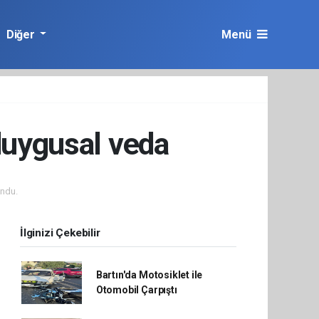
Diğer
Menü
duygusal veda
ndu.
İlginizi Çekebilir
Bartın'da Motosiklet ile
Otomobil Çarpıştı