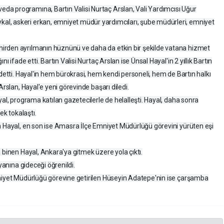
a programına, Bartın Valisi Nurtaç Arslan, Vali Yardımcısı Uğur
l, askeri erkan, emniyet müdür yardımcıları, şube müdürleri, emniyet
irden ayrılmanın hüznünü ve daha da etkin bir şekilde vatana hizmet
ı ifade etti. Bartın Valisi Nurtaç Arslan ise Ünsal Hayal'in 2 yıllık Bartın
ydetti. Hayal'in hem bürokrasi, hem kendi personeli, hem de Bartın halkı
Arslan, Hayal'e yeni görevinde başarı diledi.
yal, programa katılan gazetecilerle de helalleşti. Hayal, daha sonra
ek tokalaştı.
n Hayal, en son ise Amasra İlçe Emniyet Müdürlüğü görevini yürüten eşi
 binen Hayal, Ankara'ya gitmek üzere yola çıktı.
yanına gideceği öğrenildi.
mniyet Müdürlüğü görevine getirilen Hüseyin Adatepe'nin ise çarşamba