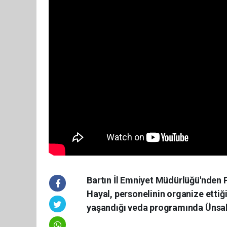
Bartın İl Emniyet Müdürlüğü'nden 
Hayal, personelinin organize ettiği
yaşandığı veda programında Ünsal Ha