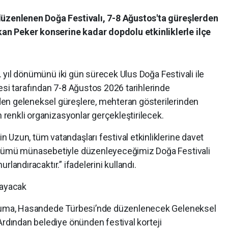
düzenlenen Doğa Festivalı, 7-8 Ağustos'ta güreşlerden
n Peker konserine kadar dopdolu etkinliklerle ilçe
82. yıl dönümünü iki gün sürecek Ulus Doğa Festivali ile
esi tarafından 7-8 Ağustos 2026 tarihlerinde
en geleneksel güreşlere, mehteran gösterilerinden
n renkli organizasyonlar gerçekleştirilecek.
 Uzun, tüm vatandaşları festival etkinliklerine davet
önümü münasebetiyle düzenleyeceğimiz Doğa Festivali
nurlandıracaktır.” ifadelerini kullandı.
layacak
s Cuma, Hasandede Türbesi’nde düzenlenecek Geleneksel
Ardından belediye önünden festival korteji