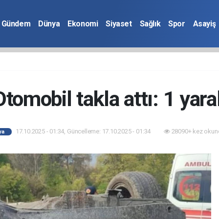
Gündem
Dünya
Ekonomi
Siyaset
Sağlık
Spor
Asayiş
Otomobil takla attı: 1 yaral
17.10.2025 - 01:34, Güncelleme: 17.10.2025 - 01:34
28090+ kez okun
ya