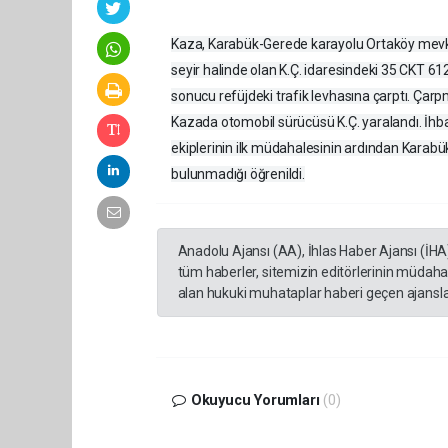
Kaza, Karabük-Gerede karayolu Ortaköy mevk
seyir halinde olan K.Ç. idaresindeki 35 CKT 6
sonucu refüjdeki trafik levhasına çarptı. Çarpm
Kazada otomobil sürücüsü K.Ç. yaralandı. İhbar ü
ekiplerinin ilk müdahalesinin ardından Karabük 
bulunmadığı öğrenildi.
Anadolu Ajansı (AA), İhlas Haber Ajansı (İHA
tüm haberler, sitemizin editörlerinin müdaha
alan hukuki muhataplar haberi geçen ajanslar
Okuyucu Yorumları
(0)