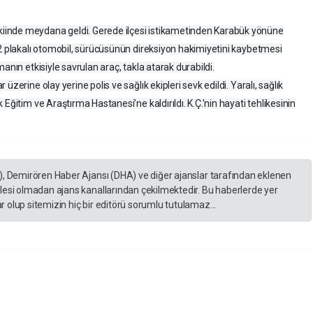
iinde meydana geldi. Gerede ilçesi istikametinden Karabük yönüne
12 plakalı otomobil, sürücüsünün direksiyon hakimiyetini kaybetmesi
anın etkisiyle savrulan araç, takla atarak durabildi.
zerine olay yerine polis ve sağlık ekipleri sevk edildi. Yaralı, sağlık
Eğitim ve Araştırma Hastanesi’ne kaldırıldı. K.Ç.’nin hayati tehlikesinin
), Demirören Haber Ajansı (DHA) ve diğer ajanslar tarafından eklenen
lesi olmadan ajans kanallarından çekilmektedir. Bu haberlerde yer
 olup sitemizin hiç bir editörü sorumlu tutulamaz...