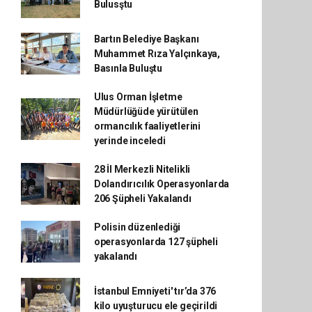
Bulusştu
Bartın Belediye Başkanı
Muhammet Rıza Yalçınkaya,
Basınla Buluştu
Ulus Orman İşletme
Müdürlüğüde yürütülen
ormancılık faaliyetlerini
yerinde inceledi
28 İl Merkezli Nitelikli
Dolandırıcılık Operasyonlarda
206 Şüpheli Yakalandı
Polisin düzenlediği
operasyonlarda 127 şüpheli
yakalandı
İstanbul Emniyeti' tır’da 376
kilo uyuşturucu ele geçirildi