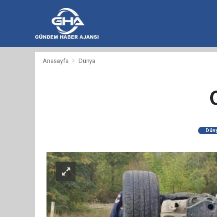
hacklink
hacklink
backlink
hacklink
hacklink
hacklink
izmir
hacklink
hacklink
hacklink
hacklink
hacklink
hacklink
hacklink
hacklink
wps
casibom
wps
taraftarium24
taraftarium24
汽
taraftarium24
jojobet
telegram
有
爱
汽
Anasayfa
Dünya
al
al
al
paneli
web
paneli
satın
paneli
satın
paneli
paneli
官
下
水
道
思
水
ajans
al
al
网
载
音
翻
助
音
乐
译
手
乐
Dün