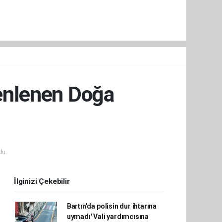
zenlenen Doğa
du.
İlginizi Çekebilir
Bartın'da polisin dur ihtarına
uymadı' Vali yardımcısına