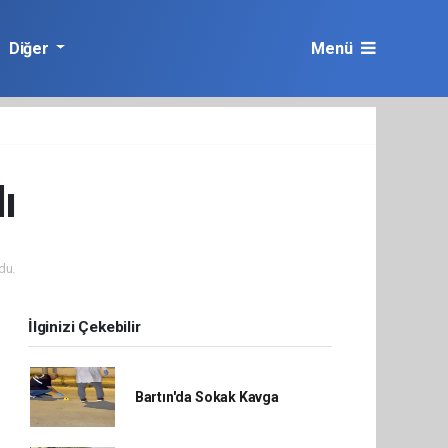
Diğer
Menü
ı
du.
İlginizi Çekebilir
Bartın'da Sokak Kavga