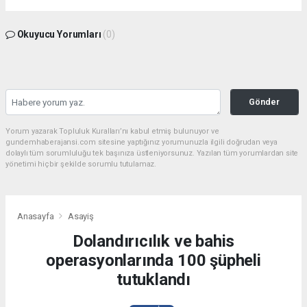
Okuyucu Yorumları
(0)
Gönder
Yorum yazarak Topluluk Kuralları’nı kabul etmiş bulunuyor ve
gundemhaberajansi.com sitesine yaptığınız yorumunuzla ilgili doğrudan veya
dolaylı tüm sorumluluğu tek başınıza üstleniyorsunuz. Yazılan tüm yorumlardan site
yönetimi hiçbir şekilde sorumlu tutulamaz.
Anasayfa
Asayiş
Dolandırıcılık ve bahis
operasyonlarında 100 şüpheli
tutuklandı