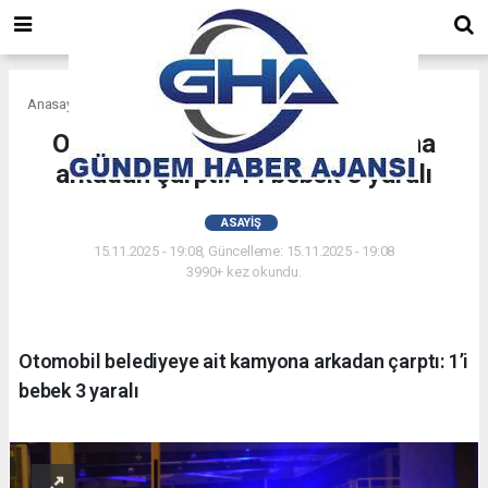
Anasayfa
Asayiş
Otomobil belediyeye ait kamyona
arkadan çarptı: 1’i bebek 3 yaralı
ASAYIŞ
15.11.2025 - 19:08, Güncelleme: 15.11.2025 - 19:08
3990+ kez okundu.
Otomobil belediyeye ait kamyona arkadan çarptı: 1’i
bebek 3 yaralı