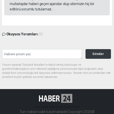
muhataplar haberi geçen ajanslar olup sitemizin hiç bir
editörü sorumlu tutulamaz...
Okuyucu Yorumları
(0)
Gönder
Yorum yazarak Topluluk Kuralları’nı kabul etmiş bulunuyor ve
gundemhaberajansi.com sitesine yaptığınız yorumunuzla ilgili doğrudan veya
dolaylı tüm sorumluluğu tek başınıza üstleniyorsunuz. Yazılan tüm yorumlardan site
yönetimi hiçbir şekilde sorumlu tutulamaz.
haber paketi
haber scripti
haber yazılımı
Tüm hakları saklı tutulmaktadır.Copyright 2026©