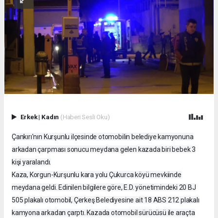
Erkek
|
Kadın
(Haberi Sesli Oku)
Çankırı'nın Kurşunlu ilçesinde otomobilin belediye kamyonuna
arkadan çarpması sonucu meydana gelen kazada biri bebek 3
kişi yaralandı.
Kaza, Korgun-Kurşunlu kara yolu Çukurca köyü mevkiinde
meydana geldi. Edinilen bilgilere göre, E.D. yönetimindeki 20 BJ
505 plakalı otomobil, Çerkeş Belediyesine ait 18 ABS 212 plakalı
kamyona arkadan çarptı. Kazada otomobil sürücüsü ile araçta