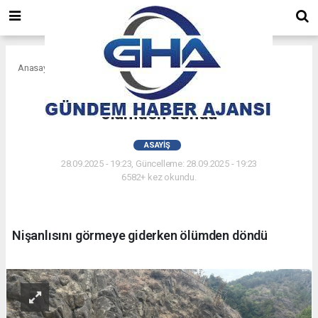
Anasayfa
Asayiş
Nişanlısını görmeye giderken
ölümden döndü
ASAYIŞ
28.09.2025 - 19:23, Güncelleme: 28.09.2025 - 19:23
6582+ kez okundu.
Nişanlısını görmeye giderken ölümden döndü