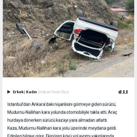
Erkek
|
Kadın
(Haberi Sesli Oku)
İstanbul'dan Ankara'daki nişanlısını görmeye giden sürücü,
Mudurnu-Nallıhan kara yolunda otomobiliyle takla attı. Araç
hurdaya dönerken sürücü kazayı yara almadan atlattı.
Kaza, Mudurnu-Nallıhan kara yolu üzerinde meydana geldi.
Edinilen bilgiye göre, Ekinören köyü yol ayrımı yakınlarında