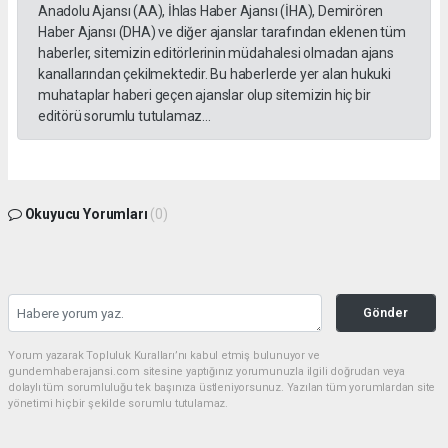
Anadolu Ajansı (AA), İhlas Haber Ajansı (İHA), Demirören
Haber Ajansı (DHA) ve diğer ajanslar tarafından eklenen tüm
haberler, sitemizin editörlerinin müdahalesi olmadan ajans
kanallarından çekilmektedir. Bu haberlerde yer alan hukuki
muhataplar haberi geçen ajanslar olup sitemizin hiç bir
editörü sorumlu tutulamaz...
Okuyucu Yorumları
(0)
Gönder
Yorum yazarak Topluluk Kuralları’nı kabul etmiş bulunuyor ve
gundemhaberajansi.com sitesine yaptığınız yorumunuzla ilgili doğrudan veya
dolaylı tüm sorumluluğu tek başınıza üstleniyorsunuz. Yazılan tüm yorumlardan site
yönetimi hiçbir şekilde sorumlu tutulamaz.