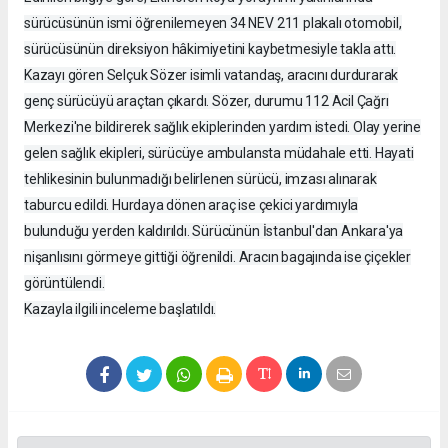
sürücüsünün ismi öğrenilemeyen 34 NEV 211 plakalı otomobil,
sürücüsünün direksiyon hâkimiyetini kaybetmesiyle takla attı.
Kazayı gören Selçuk Sözer isimli vatandaş, aracını durdurarak
genç sürücüyü araçtan çıkardı. Sözer, durumu 112 Acil Çağrı
Merkezi'ne bildirerek sağlık ekiplerinden yardım istedi. Olay yerine
gelen sağlık ekipleri, sürücüye ambulansta müdahale etti. Hayati
tehlikesinin bulunmadığı belirlenen sürücü, imzası alınarak
taburcu edildi. Hurdaya dönen araç ise çekici yardımıyla
bulunduğu yerden kaldırıldı. Sürücünün İstanbul'dan Ankara'ya
nişanlısını görmeye gittiği öğrenildi. Aracın bagajında ise çiçekler
görüntülendi.
Kazayla ilgili inceleme başlatıldı.