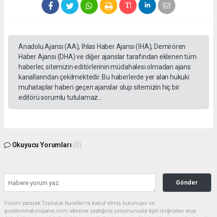
Anadolu Ajansı (AA), İhlas Haber Ajansı (İHA), Demirören
Haber Ajansı (DHA) ve diğer ajanslar tarafından eklenen tüm
haberler, sitemizin editörlerinin müdahalesi olmadan ajans
kanallarından çekilmektedir. Bu haberlerde yer alan hukuki
muhataplar haberi geçen ajanslar olup sitemizin hiç bir
editörü sorumlu tutulamaz...
Okuyucu Yorumları
(0)
Gönder
Yorum yazarak Topluluk Kuralları’nı kabul etmiş bulunuyor ve
gundemhaberajansi.com sitesine yaptığınız yorumunuzla ilgili doğrudan veya