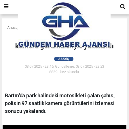
Anasayfa
Asayiş
Motosiklet hırsızı 97 saatlik
kamera görüntüleriyle yakalandı
ASAYIŞ
03.07.2025 - 23:16, Güncelleme: 03.07.2025 - 23:23
8829+ kez okundu.
Bartın'da park halindeki motosikleti çalan şahıs,
polisin 97 saatlik kamera görüntülerini izlemesi
sonucu yakalandı.