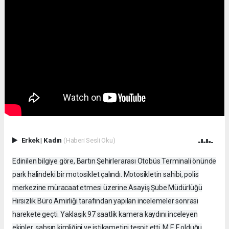
Erkek
|
Kadın
(Haberi Sesli Oku)
Edinilen bilgiye göre, Bartın Şehirlerarası Otobüs Terminali önünde
park halindeki bir motosiklet çalındı. Motosikletin sahibi, polis
merkezine müracaat etmesi üzerine Asayiş Şube Müdürlüğü
Hırsızlık Büro Amirliği tarafından yapılan incelemeler sonrası
harekete geçti. Yaklaşık 97 saatlik kamera kaydını inceleyen
ekipler, şahsın kimliğini ve istikametini tespit etti. M.E.F olduğu