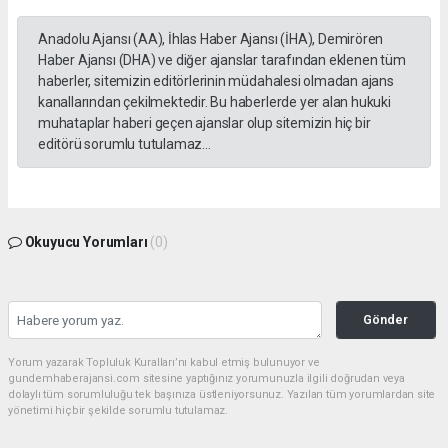
Anadolu Ajansı (AA), İhlas Haber Ajansı (İHA), Demirören
Haber Ajansı (DHA) ve diğer ajanslar tarafından eklenen tüm
haberler, sitemizin editörlerinin müdahalesi olmadan ajans
kanallarından çekilmektedir. Bu haberlerde yer alan hukuki
muhataplar haberi geçen ajanslar olup sitemizin hiç bir
editörü sorumlu tutulamaz...
Okuyucu Yorumları
(0)
Gönder
Yorum yazarak Topluluk Kuralları’nı kabul etmiş bulunuyor ve
gundemhaberajansi.com sitesine yaptığınız yorumunuzla ilgili doğrudan veya
dolaylı tüm sorumluluğu tek başınıza üstleniyorsunuz. Yazılan tüm yorumlardan site
yönetimi hiçbir şekilde sorumlu tutulamaz.