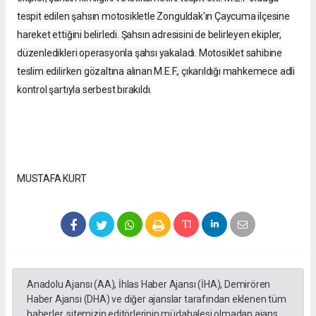
tespit edilen şahsın motosikletle Zonguldak'ın Çaycuma ilçesine
hareket ettiğini belirledi. Şahsın adresisini de belirleyen ekipler,
düzenledikleri operasyonla şahsı yakaladı. Motosiklet sahibine
teslim edilirken gözaltına alınan M.E.F., çıkarıldığı mahkemece adli
kontrol şartıyla serbest bırakıldı.
MUSTAFA KURT
Anadolu Ajansı (AA), İhlas Haber Ajansı (İHA), Demirören
Haber Ajansı (DHA) ve diğer ajanslar tarafından eklenen tüm
haberler, sitemizin editörlerinin müdahalesi olmadan ajans