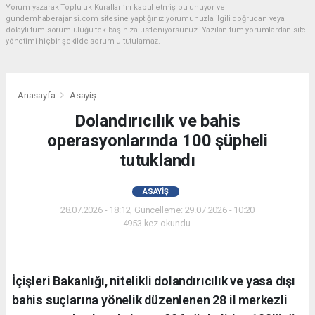
Yorum yazarak Topluluk Kuralları’nı kabul etmiş bulunuyor ve
gundemhaberajansi.com sitesine yaptığınız yorumunuzla ilgili doğrudan veya
dolaylı tüm sorumluluğu tek başınıza üstleniyorsunuz. Yazılan tüm yorumlardan site
yönetimi hiçbir şekilde sorumlu tutulamaz.
Anasayfa
Asayiş
Dolandırıcılık ve bahis
operasyonlarında 100 şüpheli
tutuklandı
ASAYIŞ
28.07.2026 - 18:12, Güncelleme: 29.07.2026 - 10:20
4953 kez okundu.
İçişleri Bakanlığı, nitelikli dolandırıcılık ve yasa dışı
bahis suçlarına yönelik düzenlenen 28 il merkezli