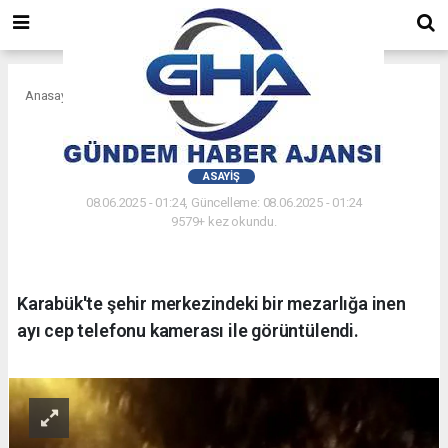
Anasayfa
Asayiş
Mezarlık yanına inen ayı
ASAYIŞ
08.06.2025 - 01:24, Güncelleme: 08.06.2025 - 01:24
9579+ kez okundu.
Karabük'te şehir merkezindeki bir mezarlığa inen
ayı cep telefonu kamerası ile görüntülendi.