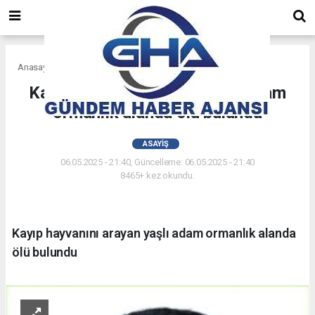
Anasayfa
Asayiş
Kayıp hayvanını arayan yaşlı adam
ormanlık alanda ölü bulundu
ASAYIŞ
06.05.2025 - 21:40, Güncelleme: 06.05.2025 - 21:40
8465+ kez okundu.
Kayıp hayvanını arayan yaşlı adam ormanlık alanda
ölü bulundu