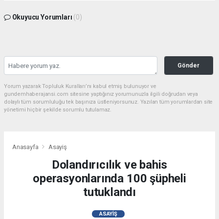
Okuyucu Yorumları
(0)
Gönder
Yorum yazarak Topluluk Kuralları’nı kabul etmiş bulunuyor ve
gundemhaberajansi.com sitesine yaptığınız yorumunuzla ilgili doğrudan veya
dolaylı tüm sorumluluğu tek başınıza üstleniyorsunuz. Yazılan tüm yorumlardan site
yönetimi hiçbir şekilde sorumlu tutulamaz.
Anasayfa
Asayiş
Dolandırıcılık ve bahis
operasyonlarında 100 şüpheli
tutuklandı
ASAYIŞ