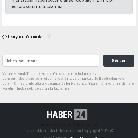
muhataplar haberi geçen ajanslar olup sitemizin hiç bir
editörü sorumlu tutulamaz...
Okuyucu Yorumları
(0)
Gönder
Yorum yazarak Topluluk Kuralları’nı kabul etmiş bulunuyor ve
gundemhaberajansi.com sitesine yaptığınız yorumunuzla ilgili doğrudan veya
dolaylı tüm sorumluluğu tek başınıza üstleniyorsunuz. Yazılan tüm yorumlardan site
yönetimi hiçbir şekilde sorumlu tutulamaz.
haber paketi
haber scripti
haber yazılımı
Tüm hakları saklı tutulmaktadır.Copyright 2026©