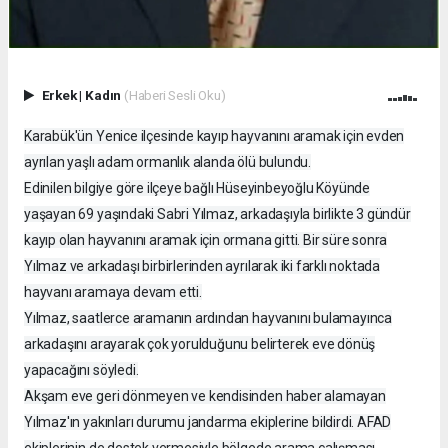
Erkek
|
Kadın
(Haberi Sesli Oku)
Karabük'ün Yenice ilçesinde kayıp hayvanını aramak için evden
ayrılan yaşlı adam ormanlık alanda ölü bulundu.
Edinilen bilgiye göre ilçeye bağlı Hüseyinbeyoğlu Köyünde
yaşayan 69 yaşındaki Sabri Yılmaz, arkadaşıyla birlikte 3 gündür
kayıp olan hayvanını aramak için ormana gitti. Bir süre sonra
Yılmaz ve arkadaşı birbirlerinden ayrılarak iki farklı noktada
hayvanı aramaya devam etti.
Yılmaz, saatlerce aramanın ardından hayvanını bulamayınca
arkadaşını arayarak çok yorulduğunu belirterek eve dönüş
yapacağını söyledi.
Akşam eve geri dönmeyen ve kendisinden haber alamayan
Yılmaz'ın yakınları durumu jandarma ekiplerine bildirdi. AFAD
ekiplerinin de destek vermesiyle bölgede arama çalışması