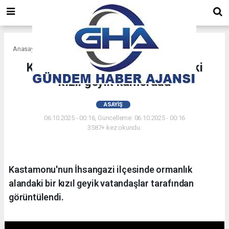
Anasayfa
Asayiş
Kastamonu'da ormanlık alandaki
kızıl geyik kamerada
ASAYIŞ
06.10.2025 - 00:16, Güncelleme: 06.10.2025 - 00:16
3587+ kez okundu.
Kastamonu'nun İhsangazi ilçesinde ormanlık
alandaki bir kızıl geyik vatandaşlar tarafından
görüntülendi.