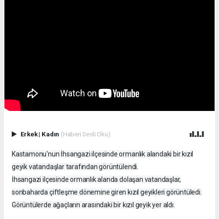
Erkek
|
Kadın
(Haberi Sesli Oku)
Kastamonu'nun İhsangazi ilçesinde ormanlık alandaki bir kızıl
geyik vatandaşlar tarafından görüntülendi.
İhsangazi ilçesinde ormanlık alanda dolaşan vatandaşlar,
sonbaharda çiftleşme dönemine giren kızıl geyikleri görüntüledi.
Görüntülerde ağaçların arasındaki bir kızıl geyik yer aldı.