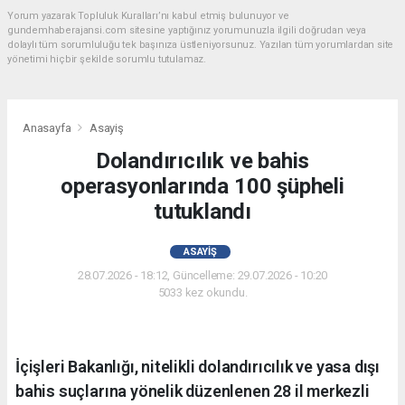
Yorum yazarak Topluluk Kuralları’nı kabul etmiş bulunuyor ve
gundemhaberajansi.com sitesine yaptığınız yorumunuzla ilgili doğrudan veya
dolaylı tüm sorumluluğu tek başınıza üstleniyorsunuz. Yazılan tüm yorumlardan site
yönetimi hiçbir şekilde sorumlu tutulamaz.
Anasayfa
Asayiş
Dolandırıcılık ve bahis
operasyonlarında 100 şüpheli
tutuklandı
ASAYIŞ
28.07.2026 - 18:12, Güncelleme: 29.07.2026 - 10:20
5033 kez okundu.
İçişleri Bakanlığı, nitelikli dolandırıcılık ve yasa dışı
bahis suçlarına yönelik düzenlenen 28 il merkezli