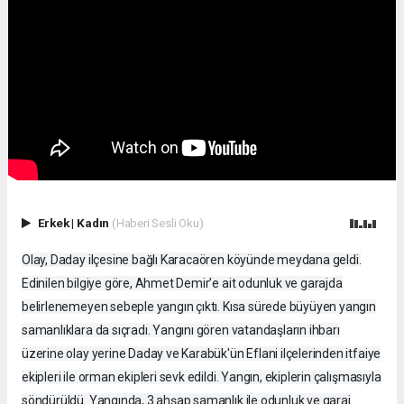
Erkek
|
Kadın
(Haberi Sesli Oku)
Olay, Daday ilçesine bağlı Karacaören köyünde meydana geldi.
Edinilen bilgiye göre, Ahmet Demir’e ait odunluk ve garajda
belirlenemeyen sebeple yangın çıktı. Kısa sürede büyüyen yangın
samanlıklara da sıçradı. Yangını gören vatandaşların ihbarı
üzerine olay yerine Daday ve Karabük'ün Eflani ilçelerinden itfaiye
ekipleri ile orman ekipleri sevk edildi. Yangın, ekiplerin çalışmasıyla
söndürüldü. Yangında, 3 ahşap samanlık ile odunluk ve garaj