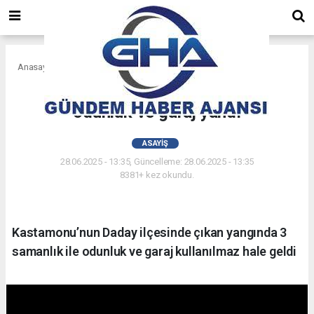
Anasayfa
Asayiş
Kastamonu’da 3 samanlık ile
odunluk ve garaj yandı
ASAYIŞ
28.06.2025 - 13:35, Güncelleme: 28.06.2025 - 13:35
8381+ kez okundu.
Kastamonu’nun Daday ilçesinde çıkan yangında 3
samanlık ile odunluk ve garaj kullanılmaz hale geldi