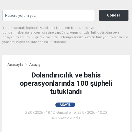
Gönder
Yorum yazarak Topluluk Kuralları’nı kabul etmiş bulunuyor ve
gundemhaberajansi.com sitesine yaptığınız yorumunuzla ilgili doğrudan veya
dolaylı tüm sorumluluğu tek başınıza üstleniyorsunuz. Yazılan tüm yorumlardan site
yönetimi hiçbir şekilde sorumlu tutulamaz.
Anasayfa
Asayiş
Dolandırıcılık ve bahis
operasyonlarında 100 şüpheli
tutuklandı
ASAYIŞ
28.07.2026 - 18:12, Güncelleme: 29.07.2026 - 10:20
4916 kez okundu.