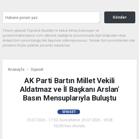
Gönder
Yorum yazarak Topluluk Kuralları’nı kabul etmiş bulunuyor ve
gundemhaberajansi.com sitesine yaptığınız yorumunuzla ilgili doğrudan veya
dolaylı tüm sorumluluğu tek başınıza üstleniyorsunuz. Yazılan tüm yorumlardan site
yönetimi hiçbir şekilde sorumlu tutulamaz.
Anasayfa
Siyaset
AK Parti Bartın Millet Vekili
Aldatmaz ve İl Başkanı Arslan'
Basın Mensuplarıyla Buluştu
SIYASET
25.07.2026 - 17:30, Güncelleme: 25.07.2026 - 18:28
16230 kez okundu.