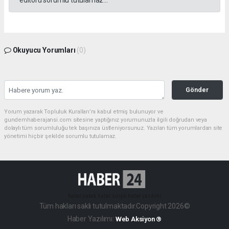
Okuyucu Yorumları
(0)
Gönder
Yorum yazarak Topluluk Kuralları’nı kabul etmiş bulunuyor ve
gundemhaberajansi.com sitesine yaptığınız yorumunuzla ilgili doğrudan veya
dolaylı tüm sorumluluğu tek başınıza üstleniyorsunuz. Yazılan tüm yorumlardan site
yönetimi hiçbir şekilde sorumlu tutulamaz.
haber paketi
haber scripti
haber yazılımı
Tüm hakları saklı tutulmaktadır.Copyright 2026©
Haber Yazılımı:
Web Aksiyon ®