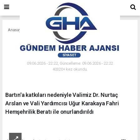
Anasayfa
Siyaset
Karakaya, Bartınlı Oldu
SIYASET
09.06.2026 - 22:22, Güncelleme: 09.06.2026 - 22:22
40320+ kez okundu.
Bartın'a katkıları nedeniyle Valimiz Dr. Nurtaç
Arslan ve Vali Yardımcısı Uğur Karakaya Fahri
Hemşehrilik Beratı ile onurlandırıldı