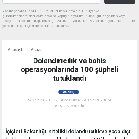
Yorum yazarak Topluluk Kuralları’nı kabul etmiş bulunuyor ve
gundemhaberajansi.com sitesine yaptığınız yorumunuzla ilgili doğrudan veya
dolaylı tüm sorumluluğu tek başınıza üstleniyorsunuz. Yazılan tüm yorumlardan site
yönetimi hiçbir şekilde sorumlu tutulamaz.
Anasayfa
Asayiş
Dolandırıcılık ve bahis
operasyonlarında 100 şüpheli
tutuklandı
ASAYIŞ
28.07.2026 - 18:12, Güncelleme: 29.07.2026 - 10:20
4997 kez okundu.
İçişleri Bakanlığı, nitelikli dolandırıcılık ve yasa dışı