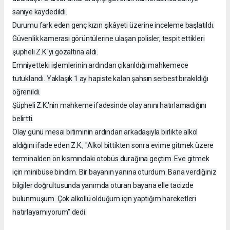
saniye kaydedildi.
Durumu fark eden genç kızın şikâyeti üzerine inceleme başlatıldı.
Güvenlik kamerası görüntülerine ulaşan polisler, tespit ettikleri
şüpheli Z.K.'yı gözaltına aldı.
Emniyetteki işlemlerinin ardından çıkarıldığı mahkemece
tutuklandı. Yaklaşık 1 ay hapiste kalan şahsın serbest bırakıldığı
öğrenildi.
Şüpheli Z.K.'nin mahkeme ifadesinde olay anını hatırlamadığını
belirtti.
Olay günü mesai bitiminin ardından arkadaşıyla birlikte alkol
aldığını ifade eden Z.K., "Alkol bittikten sonra evime gitmek üzere
terminalden ön kısmındaki otobüs durağına geçtim. Eve gitmek
için minibüse bindim. Bir bayanın yanına oturdum. Bana verdiğiniz
bilgiler doğrultusunda yanımda oturan bayana elle tacizde
bulunmuşum. Çok alkollü olduğum için yaptığım hareketleri
hatırlayamıyorum" dedi.