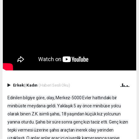
Erkek
|
Kadın
(Haberi Sesli Oku)
Edinilen bilgiye göre, olay, Merkez-5000 Evler hattındaki bir
minibüste meydana geldi. Yaklaşık 5 ay önce minibüse yolcu
olarak binen Z.K. isimli şahıs, 18 yaşından küçük kız yolcunun
yanına oturdu. Şahıs bir süre sonra genç kızı taciz etti. Genç kızın
tepki vermesi üzerine şahıs araçtan inerek olay yerinden
uzaklaştı. O anlar anlar araç içi güvenlik kamerasınca saniye