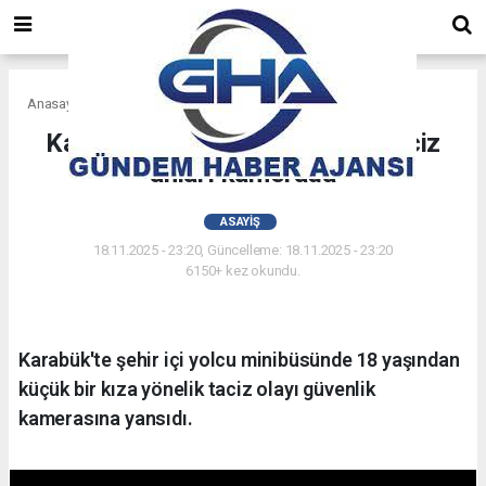
Anasayfa
Asayiş
Karabük'te 17 yaşındaki kıza taciz
anları kamerada
ASAYIŞ
18.11.2025 - 23:20, Güncelleme: 18.11.2025 - 23:20
6150+ kez okundu.
Karabük'te şehir içi yolcu minibüsünde 18 yaşından
küçük bir kıza yönelik taciz olayı güvenlik
kamerasına yansıdı.