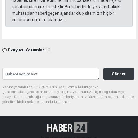
haberler, sitemizin editörlerinin müdahalesi olmadan ajans
kanallarından çekilmektedir. Bu haberlerde yer alan hukuki
muhataplar haberi geçen ajanslar olup sitemizin hiç bir
editörü sorumlu tutulamaz...
Okuyucu Yorumları
(0)
Gönder
Yorum yazarak Topluluk Kuralları’nı kabul etmiş bulunuyor ve
gundemhaberajansi.com sitesine yaptığınız yorumunuzla ilgili doğrudan veya
dolaylı tüm sorumluluğu tek başınıza üstleniyorsunuz. Yazılan tüm yorumlardan site
yönetimi hiçbir şekilde sorumlu tutulamaz.
haber paketi
haber scripti
haber yazılımı