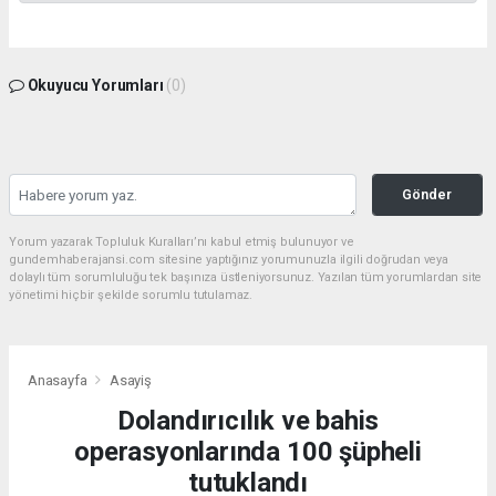
Okuyucu Yorumları
(0)
Gönder
Yorum yazarak Topluluk Kuralları’nı kabul etmiş bulunuyor ve
gundemhaberajansi.com sitesine yaptığınız yorumunuzla ilgili doğrudan veya
dolaylı tüm sorumluluğu tek başınıza üstleniyorsunuz. Yazılan tüm yorumlardan site
yönetimi hiçbir şekilde sorumlu tutulamaz.
Anasayfa
Asayiş
Dolandırıcılık ve bahis
operasyonlarında 100 şüpheli
tutuklandı