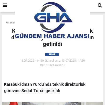
Anasayfa
Spor
Karabük İdman Yurdu’nda teknik
direktörlük görevine Sedat Torun
getirildi
SPOR
13.07.2025 - 14:59, Güncelleme: 13.07.2025 - 14:59
10716+ kez okundu.
Karabük İdman Yurdu’nda teknik direktörlük
görevine Sedat Torun getirildi