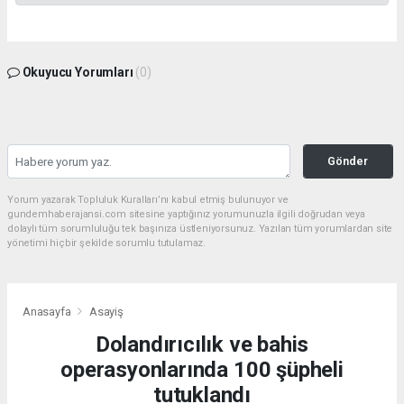
Okuyucu Yorumları
(0)
Gönder
Yorum yazarak Topluluk Kuralları’nı kabul etmiş bulunuyor ve
gundemhaberajansi.com sitesine yaptığınız yorumunuzla ilgili doğrudan veya
dolaylı tüm sorumluluğu tek başınıza üstleniyorsunuz. Yazılan tüm yorumlardan site
yönetimi hiçbir şekilde sorumlu tutulamaz.
Anasayfa
Asayiş
Dolandırıcılık ve bahis
operasyonlarında 100 şüpheli
tutuklandı