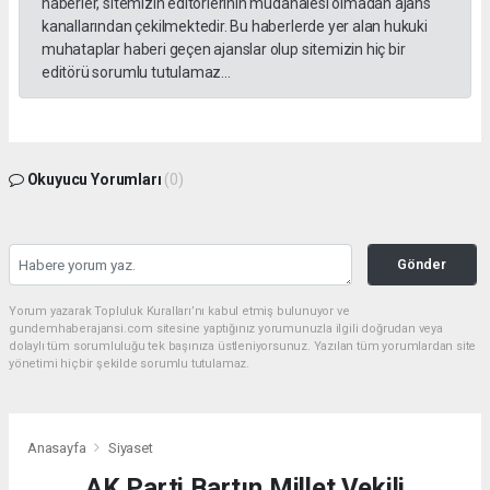
haberler, sitemizin editörlerinin müdahalesi olmadan ajans
kanallarından çekilmektedir. Bu haberlerde yer alan hukuki
muhataplar haberi geçen ajanslar olup sitemizin hiç bir
editörü sorumlu tutulamaz...
Okuyucu Yorumları
(0)
Gönder
Yorum yazarak Topluluk Kuralları’nı kabul etmiş bulunuyor ve
gundemhaberajansi.com sitesine yaptığınız yorumunuzla ilgili doğrudan veya
dolaylı tüm sorumluluğu tek başınıza üstleniyorsunuz. Yazılan tüm yorumlardan site
yönetimi hiçbir şekilde sorumlu tutulamaz.
Anasayfa
Siyaset
AK Parti Bartın Millet Vekili