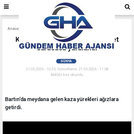
Anasayfa
Dünya
Kamyonetle çarpışan motosiklet
sürücüsü yaralandı
DÜNYA
21.05.2026 - 10:35, Güncelleme: 21.05.2026 - 11:08
46456+ kez okundu.
Bartın’da meydana gelen kaza yürekleri ağızlara
getirdi.