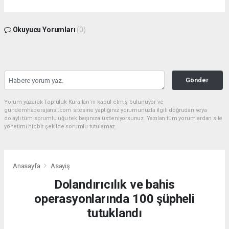
Okuyucu Yorumları
(0)
Gönder
Yorum yazarak Topluluk Kuralları’nı kabul etmiş bulunuyor ve
gundemhaberajansi.com sitesine yaptığınız yorumunuzla ilgili doğrudan veya
dolaylı tüm sorumluluğu tek başınıza üstleniyorsunuz. Yazılan tüm yorumlardan site
yönetimi hiçbir şekilde sorumlu tutulamaz.
Anasayfa
Asayiş
Dolandırıcılık ve bahis
operasyonlarında 100 şüpheli
tutuklandı