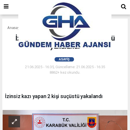
Anasayfa
Asayiş
İzinsiz kazı yapan 2 kişi suçüstü
yakalandı
ASAYIŞ
21.06.2025 - 16:35, Güncelleme: 21.06.2025 - 16:35
8862+ kez okundu.
İzinsiz kazı yapan 2 kişi suçüstü yakalandı