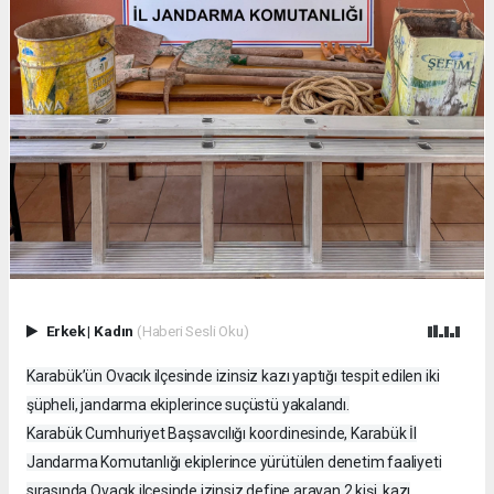
Erkek
|
Kadın
(Haberi Sesli Oku)
Karabük’ün Ovacık ilçesinde izinsiz kazı yaptığı tespit edilen iki
şüpheli, jandarma ekiplerince suçüstü yakalandı.
Karabük Cumhuriyet Başsavcılığı koordinesinde, Karabük İl
Jandarma Komutanlığı ekiplerince yürütülen denetim faaliyeti
sırasında Ovacık ilçesinde izinsiz define arayan 2 kişi, kazı