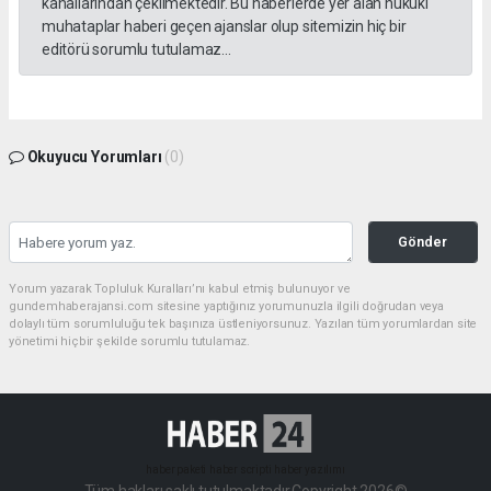
kanallarından çekilmektedir. Bu haberlerde yer alan hukuki
muhataplar haberi geçen ajanslar olup sitemizin hiç bir
editörü sorumlu tutulamaz...
Okuyucu Yorumları
(0)
Gönder
Yorum yazarak Topluluk Kuralları’nı kabul etmiş bulunuyor ve
gundemhaberajansi.com sitesine yaptığınız yorumunuzla ilgili doğrudan veya
dolaylı tüm sorumluluğu tek başınıza üstleniyorsunuz. Yazılan tüm yorumlardan site
yönetimi hiçbir şekilde sorumlu tutulamaz.
haber paketi
haber scripti
haber yazılımı
Tüm hakları saklı tutulmaktadır.Copyright 2026©