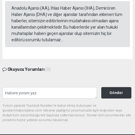
Anadolu Ajansı (AA), İhlas Haber Ajansı (İHA), Demirören
Haber Ajansı (DHA) ve diğer ajanslar tarafından eklenen tüm
haberler, sitemizin editörlerinin müdahalesi olmadan ajans
kanallarından çekilmektedir. Bu haberlerde yer alan hukuki
muhataplar haberi geçen ajanslar olup sitemizin hiç bir
editörü sorumlu tutulamaz...
Okuyucu Yorumları
(0)
Gönder
Yorum yazarak Topluluk Kuralları’nı kabul etmiş bulunuyor ve
gundemhaberajansi.com sitesine yaptığınız yorumunuzla ilgili doğrudan veya
dolaylı tüm sorumluluğu tek başınıza üstleniyorsunuz. Yazılan tüm yorumlardan site
yönetimi hiçbir şekilde sorumlu tutulamaz.