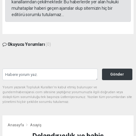
kanallarından çekilmektedir. Bu haberlerde yer alan hukuki
muhataplar haberi geçen ajanslar olup sitemizin hiç bir
editörü sorumlu tutulamaz...
Okuyucu Yorumları
(0)
Gönder
Yorum yazarak Topluluk Kuralları’nı kabul etmiş bulunuyor ve
gundemhaberajansi.com sitesine yaptığınız yorumunuzla ilgili doğrudan veya
dolaylı tüm sorumluluğu tek başınıza üstleniyorsunuz. Yazılan tüm yorumlardan site
yönetimi hiçbir şekilde sorumlu tutulamaz.
Anasayfa
Asayiş