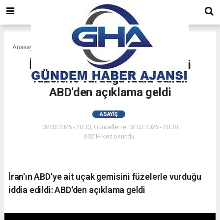
Anasayfa
Asayiş
İran'ın ABD'ye ait uçak gemisini
füzelerle vurduğu iddia edildi:
ABD'den açıklama geldi
ASAYIŞ
02.03.2026 - 20:33, Güncelleme: 02.03.2026 - 20:38
6021+ kez okundu.
İran'ın ABD'ye ait uçak gemisini füzelerle vurduğu
iddia edildi: ABD'den açıklama geldi