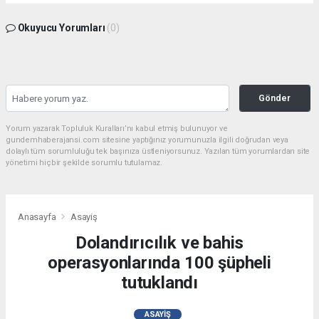
Okuyucu Yorumları
(0)
Gönder
Yorum yazarak Topluluk Kuralları’nı kabul etmiş bulunuyor ve
gundemhaberajansi.com sitesine yaptığınız yorumunuzla ilgili doğrudan veya
dolaylı tüm sorumluluğu tek başınıza üstleniyorsunuz. Yazılan tüm yorumlardan site
yönetimi hiçbir şekilde sorumlu tutulamaz.
Anasayfa
Asayiş
Dolandırıcılık ve bahis
operasyonlarında 100 şüpheli
tutuklandı
ASAYIŞ