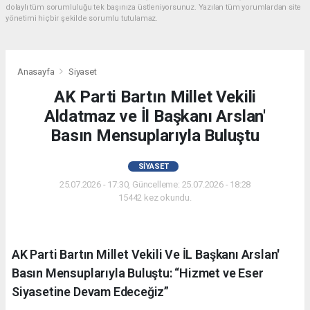
dolaylı tüm sorumluluğu tek başınıza üstleniyorsunuz. Yazılan tüm yorumlardan site
yönetimi hiçbir şekilde sorumlu tutulamaz.
Anasayfa
Siyaset
AK Parti Bartın Millet Vekili
Aldatmaz ve İl Başkanı Arslan'
Basın Mensuplarıyla Buluştu
SIYASET
25.07.2026 - 17:30, Güncelleme: 25.07.2026 - 18:28
15442 kez okundu.
AK Parti Bartın Millet Vekili Ve İL Başkanı Arslan'
Basın Mensuplarıyla Buluştu: “Hizmet ve Eser
Siyasetine Devam Edeceğiz”