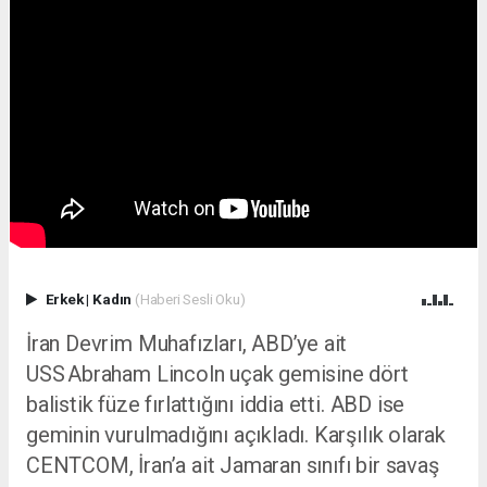
Erkek
|
Kadın
(Haberi Sesli Oku)
İran Devrim Muhafızları, ABD’ye ait
USS Abraham Lincoln uçak gemisine dört
balistik füze fırlattığını iddia etti. ABD ise
geminin vurulmadığını açıkladı. Karşılık olarak
CENTCOM, İran’a ait Jamaran sınıfı bir savaş