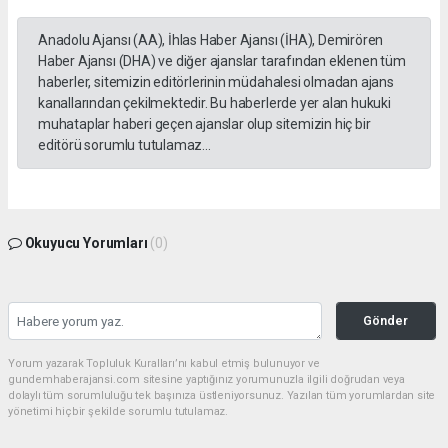
Anadolu Ajansı (AA), İhlas Haber Ajansı (İHA), Demirören
Haber Ajansı (DHA) ve diğer ajanslar tarafından eklenen tüm
haberler, sitemizin editörlerinin müdahalesi olmadan ajans
kanallarından çekilmektedir. Bu haberlerde yer alan hukuki
muhataplar haberi geçen ajanslar olup sitemizin hiç bir
editörü sorumlu tutulamaz...
Okuyucu Yorumları
(0)
Gönder
Yorum yazarak Topluluk Kuralları’nı kabul etmiş bulunuyor ve
gundemhaberajansi.com sitesine yaptığınız yorumunuzla ilgili doğrudan veya
dolaylı tüm sorumluluğu tek başınıza üstleniyorsunuz. Yazılan tüm yorumlardan site
yönetimi hiçbir şekilde sorumlu tutulamaz.