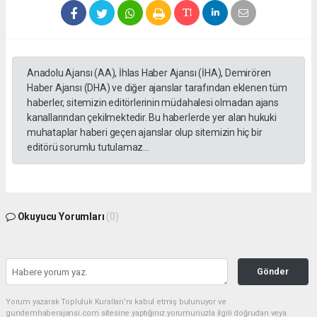
Anadolu Ajansı (AA), İhlas Haber Ajansı (İHA), Demirören
Haber Ajansı (DHA) ve diğer ajanslar tarafından eklenen tüm
haberler, sitemizin editörlerinin müdahalesi olmadan ajans
kanallarından çekilmektedir. Bu haberlerde yer alan hukuki
muhataplar haberi geçen ajanslar olup sitemizin hiç bir
editörü sorumlu tutulamaz...
Okuyucu Yorumları
(0)
Gönder
Yorum yazarak Topluluk Kuralları’nı kabul etmiş bulunuyor ve
gundemhaberajansi.com sitesine yaptığınız yorumunuzla ilgili doğrudan veya