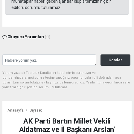
muhataplar haberi geçen ajanslar olup sitemizin hiç bir
editörü sorumlu tutulamaz...
Okuyucu Yorumları
(0)
Gönder
Yorum yazarak Topluluk Kuralları’nı kabul etmiş bulunuyor ve
gundemhaberajansi.com sitesine yaptığınız yorumunuzla ilgili doğrudan veya
dolaylı tüm sorumluluğu tek başınıza üstleniyorsunuz. Yazılan tüm yorumlardan site
yönetimi hiçbir şekilde sorumlu tutulamaz.
Anasayfa
Siyaset
AK Parti Bartın Millet Vekili
Aldatmaz ve İl Başkanı Arslan'