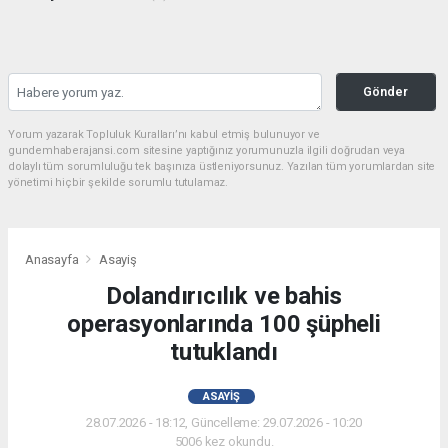
Gönder
Yorum yazarak Topluluk Kuralları’nı kabul etmiş bulunuyor ve
gundemhaberajansi.com sitesine yaptığınız yorumunuzla ilgili doğrudan veya
dolaylı tüm sorumluluğu tek başınıza üstleniyorsunuz. Yazılan tüm yorumlardan site
yönetimi hiçbir şekilde sorumlu tutulamaz.
Anasayfa
Asayiş
Dolandırıcılık ve bahis
operasyonlarında 100 şüpheli
tutuklandı
ASAYIŞ
28.07.2026 - 18:12, Güncelleme: 29.07.2026 - 10:20
5006 kez okundu.