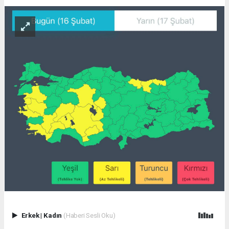
Erkek
|
Kadın
(Haberi Sesli Oku)