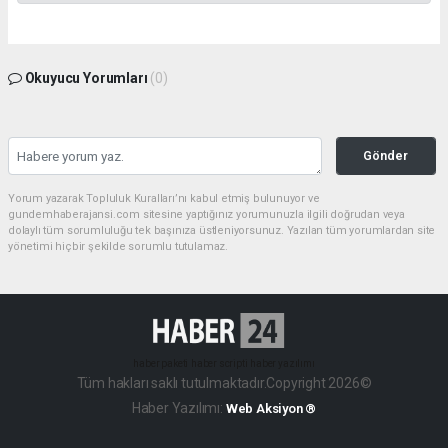
Okuyucu Yorumları
(0)
Gönder
Yorum yazarak Topluluk Kuralları’nı kabul etmiş bulunuyor ve
gundemhaberajansi.com sitesine yaptığınız yorumunuzla ilgili doğrudan veya
dolaylı tüm sorumluluğu tek başınıza üstleniyorsunuz. Yazılan tüm yorumlardan site
yönetimi hiçbir şekilde sorumlu tutulamaz.
haber paketi
haber scripti
haber yazılımı
Tüm hakları saklı tutulmaktadır.Copyright 2026©
Haber Yazılımı:
Web Aksiyon ®