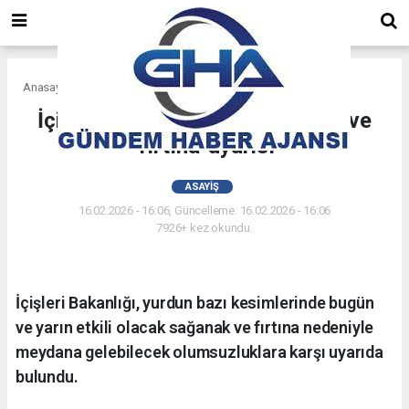
Anasayfa
Asayiş
İçişleri Bakanlığı'ndan 'sağanak' ve
'fırtına' uyarısı
ASAYIŞ
16.02.2026 - 16:06, Güncelleme: 16.02.2026 - 16:06
7926+ kez okundu.
İçişleri Bakanlığı, yurdun bazı kesimlerinde bugün
ve yarın etkili olacak sağanak ve fırtına nedeniyle
meydana gelebilecek olumsuzluklara karşı uyarıda
bulundu.