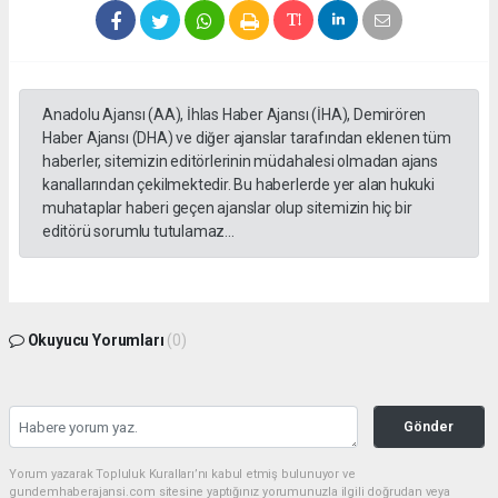
Anadolu Ajansı (AA), İhlas Haber Ajansı (İHA), Demirören
Haber Ajansı (DHA) ve diğer ajanslar tarafından eklenen tüm
haberler, sitemizin editörlerinin müdahalesi olmadan ajans
kanallarından çekilmektedir. Bu haberlerde yer alan hukuki
muhataplar haberi geçen ajanslar olup sitemizin hiç bir
editörü sorumlu tutulamaz...
Okuyucu Yorumları
(0)
Gönder
Yorum yazarak Topluluk Kuralları’nı kabul etmiş bulunuyor ve
gundemhaberajansi.com sitesine yaptığınız yorumunuzla ilgili doğrudan veya