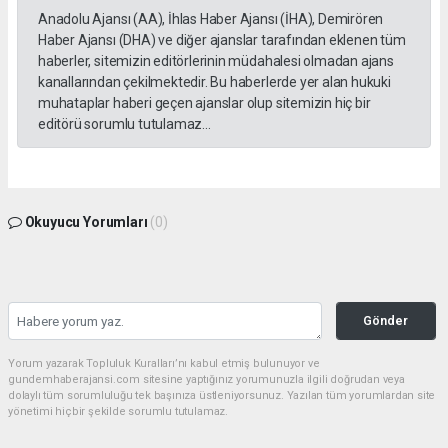
Anadolu Ajansı (AA), İhlas Haber Ajansı (İHA), Demirören
Haber Ajansı (DHA) ve diğer ajanslar tarafından eklenen tüm
haberler, sitemizin editörlerinin müdahalesi olmadan ajans
kanallarından çekilmektedir. Bu haberlerde yer alan hukuki
muhataplar haberi geçen ajanslar olup sitemizin hiç bir
editörü sorumlu tutulamaz...
Okuyucu Yorumları
(0)
Gönder
Yorum yazarak Topluluk Kuralları’nı kabul etmiş bulunuyor ve
gundemhaberajansi.com sitesine yaptığınız yorumunuzla ilgili doğrudan veya
dolaylı tüm sorumluluğu tek başınıza üstleniyorsunuz. Yazılan tüm yorumlardan site
yönetimi hiçbir şekilde sorumlu tutulamaz.