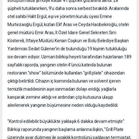
soruşturmada şimdiye kadar 41 şüpheli gözaltına alındı. 28
şüpheli tutuklanırken, 9'u daha sonra serbest bırakıldı. Aralarında
otel sahibi Halit Ergül, eşi ve yönetim kurulu üyesi Emine
Murtezaoğlu Ergül, kızları Elif Aras ve Ceyda Hacıbekiroğlu, otelin
genel müdürü Emir Aras, İl Özel İdare Genel Sekreteri Sırrı
Köstereli, İtfaiye Müdürü Kenan Coşkun ve Bolu Belediye Başkan
Yardımcısı Sedat Gülener'in de bulunduğu 19 kişinin tutukluluğu
ise devam ediyor. Uzman bilirkişi heyeti tarafından hazırlanan 189
sayfalık raporda, yangının otelin 4'üncü katında bulunan
restoranın "show" bölümünde kullanılan "grill plate" cihazından
çıktığı belirtildi. Cihazın iç kısmında bulunan ve solvent içeren
temizlik maddesinin aşırı ısınmadan dolayı eridiği, yağlarla
karışarak zemine aktığı ve ardından çöp kutusuna ulaşıp
alevlenerek yangının büyümesine neden olduğu kaydedildi.
"Kontrol edilebilir büyüklükte yaklaşık 6 dakika devam etmiştir"
Bilirkişi raporunda yangının başlama anlarına ilişkin, "Grill Plate
üzerinde ayar düğmesi ile sıcaklık kontrolünü sağlayan termostat,