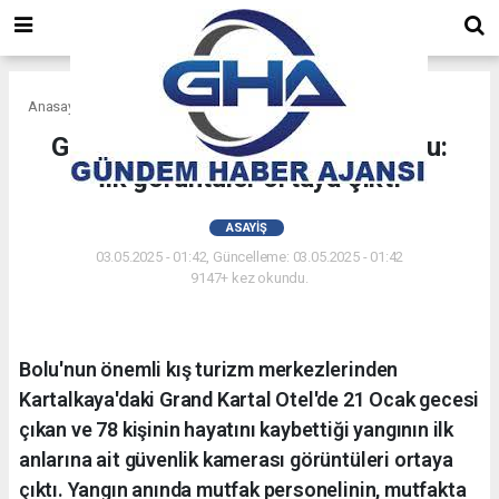
Anasayfa
Asayiş
Grill cihazı alev aldı, otel kül oldu:
İlk görüntüler ortaya çıktı
ASAYIŞ
03.05.2025 - 01:42, Güncelleme: 03.05.2025 - 01:42
9147+ kez okundu.
Bolu'nun önemli kış turizm merkezlerinden
Kartalkaya'daki Grand Kartal Otel'de 21 Ocak gecesi
çıkan ve 78 kişinin hayatını kaybettiği yangının ilk
anlarına ait güvenlik kamerası görüntüleri ortaya
çıktı. Yangın anında mutfak personelinin, mutfakta