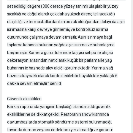
set edildiği değere (300 derece yüzey tanımlı ulaşılabilir yüzey
sıcaklığı ve doğal olarak çok daha yüksek direnç teli sıcaklığı)
ulaşıldığı ve termostatlardan biri bozuk olduğundan dolayı da aşırı
ısınmasına karşı devreye girmemiş ve kontrolsüz ısınma
durumunda çalışmaya devam etmiştir, Aşırı ısınmaya bağlı
toplama kabında bulunan yağda aşırı ısınma ve buharlaşma
başlamıştır. Kamera görüntülerinde taşıyıcı sehpa ile ahşap
dekorasyon arasından net olarak küçük bir parlama ile yağ
buharının iç haznede alev aldığı görülmektedir. Yanma, yağ
haznesi kaynaklı olarak kontrol edilebilir büyüklükte yaklaşık 6
dakika devam etmiştir" denildi.
Güvenlik eksiklikleri
Bilirkişi raporunda yangının başladığı alanda ciddi güvenlik
eksikliklerine de dikkat çekildi. Restoranın show kısmında
davlumbazlarda otomatik söndürme sistemi bulunmadığı,
tavanda duman veya ısı dedektörü yer almadığı ve görünür