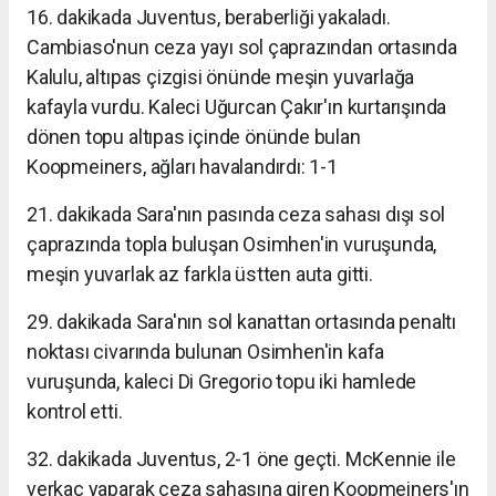
16. dakikada Juventus, beraberliği yakaladı.
Cambiaso'nun ceza yayı sol çaprazından ortasında
Kalulu, altıpas çizgisi önünde meşin yuvarlağa
kafayla vurdu. Kaleci Uğurcan Çakır'ın kurtarışında
dönen topu altıpas içinde önünde bulan
Koopmeiners, ağları havalandırdı: 1-1
21. dakikada Sara'nın pasında ceza sahası dışı sol
çaprazında topla buluşan Osimhen'in vuruşunda,
meşin yuvarlak az farkla üstten auta gitti.
29. dakikada Sara'nın sol kanattan ortasında penaltı
noktası civarında bulunan Osimhen'in kafa
vuruşunda, kaleci Di Gregorio topu iki hamlede
kontrol etti.
32. dakikada Juventus, 2-1 öne geçti. McKennie ile
verkaç yaparak ceza sahasına giren Koopmeiners'ın