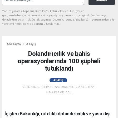
Yorum yazarak Topluluk Kuralları’nı kabul etmiş bulunuyor ve
gundemhaberajansi.com sitesine yaptığınız yorumunuzla ilgili doğrudan veya
dolaylı tüm sorumluluğu tek başınıza üstleniyorsunuz. Yazılan tüm yorumlardan site
yönetimi hiçbir şekilde sorumlu tutulamaz.
Anasayfa
Asayiş
Dolandırıcılık ve bahis
operasyonlarında 100 şüpheli
tutuklandı
ASAYIŞ
28.07.2026 - 18:12, Güncelleme: 29.07.2026 - 10:20
5024 kez okundu.
İçişleri Bakanlığı, nitelikli dolandırıcılık ve yasa dışı