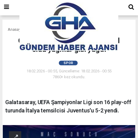
Anasayfa
Spor
Galatasaray'dan Juventus'a gol
oldu yağmur gibi yağdı
SPOR
18.02.2026 - 00:55, Güncelleme: 18.02.2026 - 00:55
7860+ kez okundu.
Galatasaray, UEFA Şampiyonlar Ligi son 16 play-off
turunda İtalya temsilcisi Juventus'u 5-2 yendi.