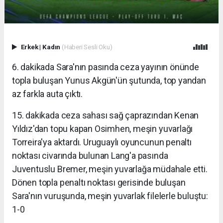
Erkek
|
Kadın
(Haberi Sesli Oku)
6. dakikada Sara'nın pasında ceza yayının önünde
topla buluşan Yunus Akgün'ün şutunda, top yandan
az farkla auta çıktı.
15. dakikada ceza sahası sağ çaprazından Kenan
Yıldız'dan topu kapan Osimhen, meşin yuvarlağı
Torreira'ya aktardı. Uruguaylı oyuncunun penaltı
noktası civarında bulunan Lang'a pasında
Juventuslu Bremer, meşin yuvarlağa müdahale etti.
Dönen topla penaltı noktası gerisinde buluşan
Sara'nın vuruşunda, meşin yuvarlak filelerle buluştu:
1-0