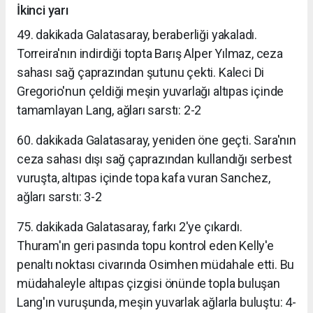
İkinci yarı
49. dakikada Galatasaray, beraberliği yakaladı.
Torreira'nın indirdiği topta Barış Alper Yılmaz, ceza
sahası sağ çaprazından şutunu çekti. Kaleci Di
Gregorio'nun çeldiği meşin yuvarlağı altıpas içinde
tamamlayan Lang, ağları sarstı: 2-2
60. dakikada Galatasaray, yeniden öne geçti. Sara'nın
ceza sahası dışı sağ çaprazından kullandığı serbest
vuruşta, altıpas içinde topa kafa vuran Sanchez,
ağları sarstı: 3-2
75. dakikada Galatasaray, farkı 2'ye çıkardı.
Thuram'ın geri pasında topu kontrol eden Kelly'e
penaltı noktası civarında Osimhen müdahale etti. Bu
müdahaleyle altıpas çizgisi önünde topla buluşan
Lang'ın vuruşunda, meşin yuvarlak ağlarla buluştu: 4-