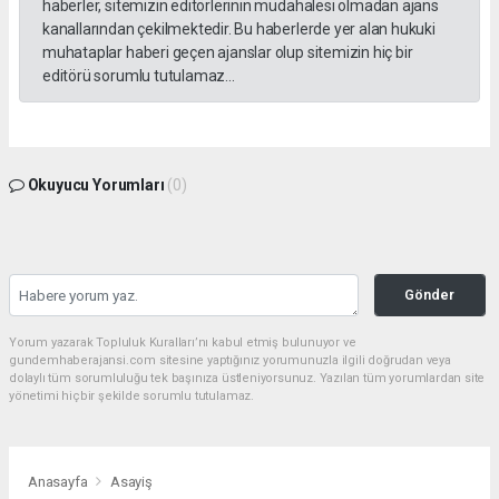
haberler, sitemizin editörlerinin müdahalesi olmadan ajans
kanallarından çekilmektedir. Bu haberlerde yer alan hukuki
muhataplar haberi geçen ajanslar olup sitemizin hiç bir
editörü sorumlu tutulamaz...
Okuyucu Yorumları
(0)
Gönder
Yorum yazarak Topluluk Kuralları’nı kabul etmiş bulunuyor ve
gundemhaberajansi.com sitesine yaptığınız yorumunuzla ilgili doğrudan veya
dolaylı tüm sorumluluğu tek başınıza üstleniyorsunuz. Yazılan tüm yorumlardan site
yönetimi hiçbir şekilde sorumlu tutulamaz.
Anasayfa
Asayiş