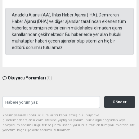
Anadolu Ajansı (AA), İhlas Haber Ajansı (İHA), Demirören
Haber Ajansı (DHA) ve diğer ajanslar tarafından eklenen tüm
haberler, sitemizin editörlerinin müdahalesi olmadan ajans
kanallarından çekilmektedir. Bu haberlerde yer alan hukuki
muhataplar haberi geçen ajanslar olup sitemizin hiç bir
editörü sorumlu tutulamaz...
Okuyucu Yorumları
(0)
Gönder
Yorum yazarak Topluluk Kuralları’nı kabul etmiş bulunuyor ve
gundemhaberajansi.com sitesine yaptığınız yorumunuzla ilgili doğrudan veya
dolaylı tüm sorumluluğu tek başınıza üstleniyorsunuz. Yazılan tüm yorumlardan site
yönetimi hiçbir şekilde sorumlu tutulamaz.