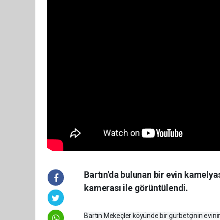
Bartın'da bulunan bir evin kamelya
kamerası ile görüntülendi.
Bartın Mekeçler köyünde bir gurbetçinin evini