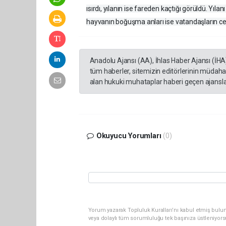
ısırdı, yılanın ise fareden kaçtığı görüldü. Yılan
hayvanın boğuşma anları ise vatandaşların ce
Anadolu Ajansı (AA), İhlas Haber Ajansı (İHA
tüm haberler, sitemizin editörlerinin müdaha
alan hukuki muhataplar haberi geçen ajanslar
Okuyucu Yorumları
(0)
Yorum yazarak Topluluk Kuralları’nı kabul etmiş bul
veya dolaylı tüm sorumluluğu tek başınıza üstleniyor