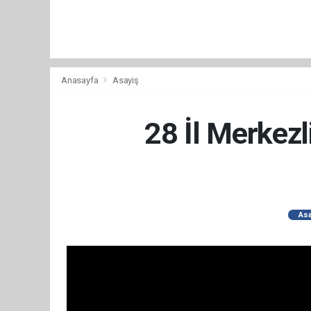
Anasayfa
Asayiş
28 İl Merkezl
Asa