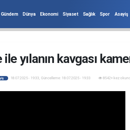
Gündem
Dünya
Ekonomi
Siyaset
Sağlık
Spor
Asayiş
 ile yılanın kavgası kam
18.07.2025 - 19:33, Güncelleme: 18.07.2025 - 19:33
8542+ kez okund
yiş