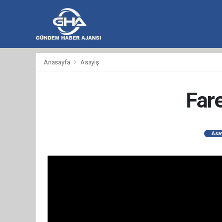
hacklink
hacklink
backlink
hacklink
hacklink
hacklink
izmir
hacklink
hacklink
hacklink
hacklink
hacklink
hacklink
hacklink
hacklink
wps
casibom
wps
taraftarium24
taraftarium24
汽
jojobet
telegram
有
爱
汽
Anasayfa
Asayiş
al
al
al
paneli
web
paneli
satın
paneli
satın
paneli
paneli
官
下
水
道
思
水
ajans
al
al
网
载
音
翻
助
音
乐
译
手
乐
Fare
Asa