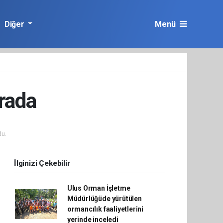
Diğer
Menü
erada
u.
İlginizi Çekebilir
Ulus Orman İşletme
Müdürlüğüde yürütülen
ormancılık faaliyetlerini
yerinde inceledi