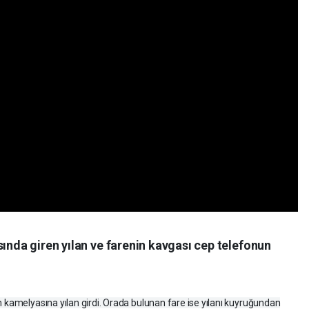
sında giren yılan ve farenin kavgası cep telefonun
n kamelyasına yılan girdi. Orada bulunan fare ise yılanı kuyruğundan