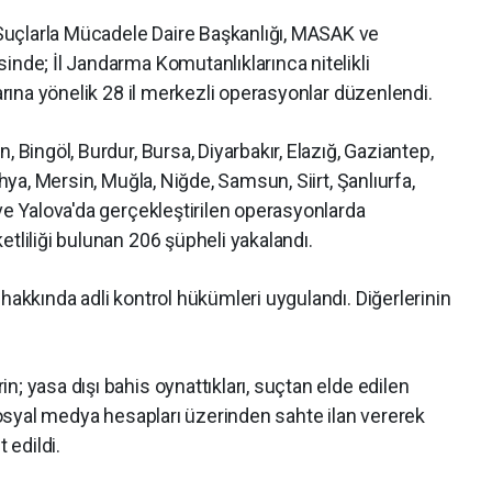
uçlarla Mücadele Daire Başkanlığı, MASAK ve
inde; İl Jandarma Komutanlıklarınca nitelikli
larına yönelik 28 il merkezli operasyonlar düzenlendi.
, Bingöl, Burdur, Bursa, Diyarbakır, Elazığ, Gaziantep,
ahya, Mersin, Muğla, Niğde, Samsun, Siirt, Şanlıurfa,
 ve Yalova'da gerçekleştirilen operasyonlarda
etliliği bulunan 206 şüpheli yakalandı.
hakkında adli kontrol hükümleri uygulandı. Diğerlerinin
; yasa dışı bahis oynattıkları, suçtan elde edilen
 sosyal medya hesapları üzerinden sahte ilan vererek
 edildi.