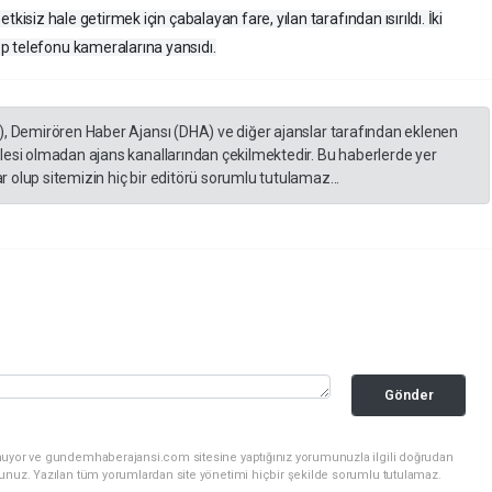
ı etkisiz hale getirmek için çabalayan fare, yılan tarafından ısırıldı. İki
p telefonu kameralarına yansıdı.
), Demirören Haber Ajansı (DHA) ve diğer ajanslar tarafından eklenen
lesi olmadan ajans kanallarından çekilmektedir. Bu haberlerde yer
 olup sitemizin hiç bir editörü sorumlu tutulamaz...
Gönder
unuyor ve gundemhaberajansi.com sitesine yaptığınız yorumunuzla ilgili doğrudan
sunuz. Yazılan tüm yorumlardan site yönetimi hiçbir şekilde sorumlu tutulamaz.