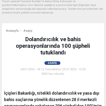
Yorum yazarak Topluluk Kuralları’nı kabul etmiş bulunuyor ve
gundemhaberajansi.com sitesine yaptığınız yorumunuzla ilgili doğrudan veya
dolaylı tüm sorumluluğu tek başınıza üstleniyorsunuz. Yazılan tüm yorumlardan site
yönetimi hiçbir şekilde sorumlu tutulamaz.
Anasayfa
Asayiş
Dolandırıcılık ve bahis
operasyonlarında 100 şüpheli
tutuklandı
ASAYIŞ
28.07.2026 - 18:12, Güncelleme: 29.07.2026 - 10:20
4933 kez okundu.
İçişleri Bakanlığı, nitelikli dolandırıcılık ve yasa dışı
bahis suçlarına yönelik düzenlenen 28 il merkezli
operasyonlarda yakalanan 206 şüpheliden 100'ünün