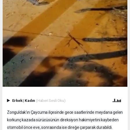
Erkek
|
Kadın
(Haberi Sesli Oku)
Zonguldak'ın Çaycuma ilçesinde gece saatlerinde meydana gelen
korkunç kazada sürücüsünün direksiyon hakimiyetini kaybeden
otomobil önce eve, sonrasında ise direğe çarparak durabildi.