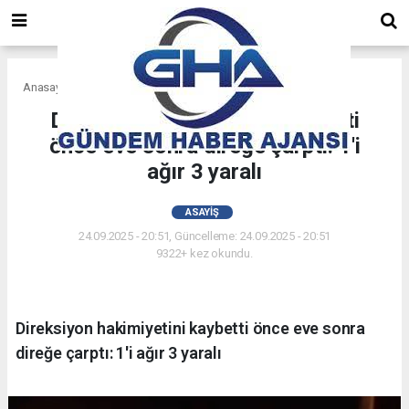
Anasayfa
Asayiş
Direksiyon hakimiyetini kaybetti
önce eve sonra direğe çarptı: 1'i
ağır 3 yaralı
ASAYIŞ
24.09.2025 - 20:51, Güncelleme: 24.09.2025 - 20:51
9322+ kez okundu.
Direksiyon hakimiyetini kaybetti önce eve sonra
direğe çarptı: 1'i ağır 3 yaralı