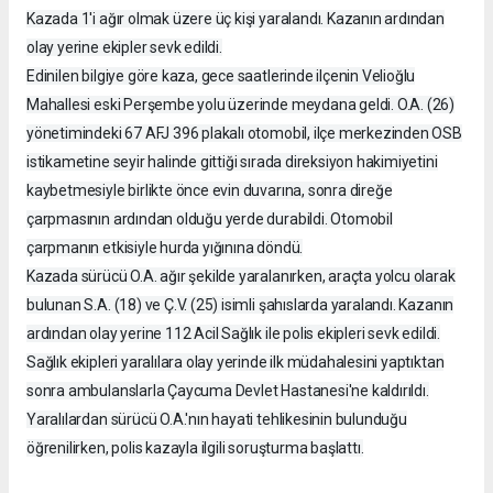
Kazada 1'i ağır olmak üzere üç kişi yaralandı. Kazanın ardından
olay yerine ekipler sevk edildi.
Edinilen bilgiye göre kaza, gece saatlerinde ilçenin Velioğlu
Mahallesi eski Perşembe yolu üzerinde meydana geldi. O.A. (26)
yönetimindeki 67 AFJ 396 plakalı otomobil, ilçe merkezinden OSB
istikametine seyir halinde gittiği sırada direksiyon hakimiyetini
kaybetmesiyle birlikte önce evin duvarına, sonra direğe
çarpmasının ardından olduğu yerde durabildi. Otomobil
çarpmanın etkisiyle hurda yığınına döndü.
Kazada sürücü O.A. ağır şekilde yaralanırken, araçta yolcu olarak
bulunan S.A. (18) ve Ç.V. (25) isimli şahıslarda yaralandı. Kazanın
ardından olay yerine 112 Acil Sağlık ile polis ekipleri sevk edildi.
Sağlık ekipleri yaralılara olay yerinde ilk müdahalesini yaptıktan
sonra ambulanslarla Çaycuma Devlet Hastanesi'ne kaldırıldı.
Yaralılardan sürücü O.A.'nın hayati tehlikesinin bulunduğu
öğrenilirken, polis kazayla ilgili soruşturma başlattı.