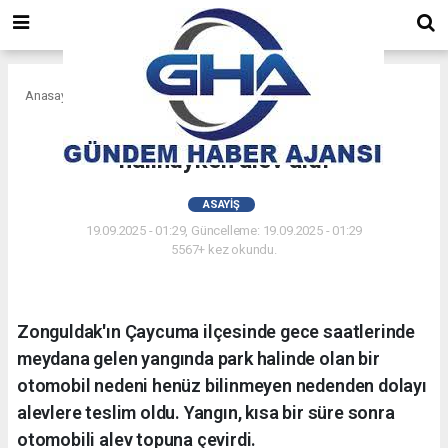
Anasayfa
Asayiş
Çaycuma'da otomobil park
halindyken alev aldı
ASAYIŞ
19.09.2025 - 01:29, Güncelleme: 19.09.2025 - 01:29
5567+ kez okundu.
Zonguldak'ın Çaycuma ilçesinde gece saatlerinde
meydana gelen yangında park halinde olan bir
otomobil nedeni henüz bilinmeyen nedenden dolayı
alevlere teslim oldu. Yangın, kısa bir süre sonra
otomobili alev topuna çevirdi.