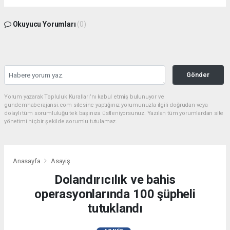
Okuyucu Yorumları
(0)
Gönder
Yorum yazarak Topluluk Kuralları’nı kabul etmiş bulunuyor ve
gundemhaberajansi.com sitesine yaptığınız yorumunuzla ilgili doğrudan veya
dolaylı tüm sorumluluğu tek başınıza üstleniyorsunuz. Yazılan tüm yorumlardan site
yönetimi hiçbir şekilde sorumlu tutulamaz.
Anasayfa
Asayiş
Dolandırıcılık ve bahis
operasyonlarında 100 şüpheli
tutuklandı