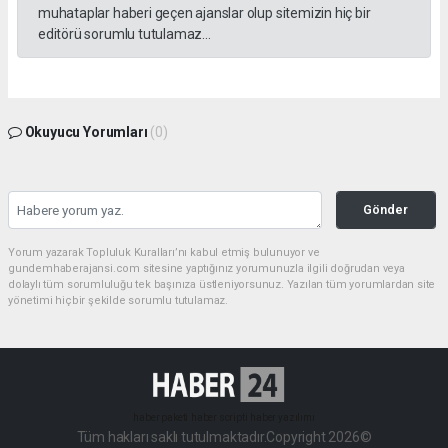
muhataplar haberi geçen ajanslar olup sitemizin hiç bir
editörü sorumlu tutulamaz...
Okuyucu Yorumları
(0)
Gönder
Yorum yazarak Topluluk Kuralları’nı kabul etmiş bulunuyor ve
gundemhaberajansi.com sitesine yaptığınız yorumunuzla ilgili doğrudan veya
dolaylı tüm sorumluluğu tek başınıza üstleniyorsunuz. Yazılan tüm yorumlardan site
yönetimi hiçbir şekilde sorumlu tutulamaz.
haber paketi
haber scripti
haber yazılımı
Tüm hakları saklı tutulmaktadır.Copyright 2026©