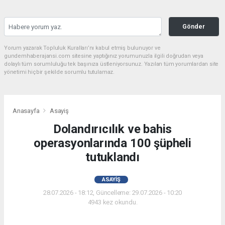
Gönder
Yorum yazarak Topluluk Kuralları’nı kabul etmiş bulunuyor ve
gundemhaberajansi.com sitesine yaptığınız yorumunuzla ilgili doğrudan veya
dolaylı tüm sorumluluğu tek başınıza üstleniyorsunuz. Yazılan tüm yorumlardan site
yönetimi hiçbir şekilde sorumlu tutulamaz.
Anasayfa
Asayiş
Dolandırıcılık ve bahis
operasyonlarında 100 şüpheli
tutuklandı
ASAYIŞ
28.07.2026 - 18:12, Güncelleme: 29.07.2026 - 10:20
4943 kez okundu.