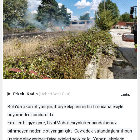
Erkek
|
Kadın
(Haberi Sesli Oku)
Bolu'da çıkan ot yangını, itfaiye ekiplerinin hızlı müdahalesiyle
büyümeden söndürüldü.
Edinilen bilgiye göre, Civril Mahallesi yolu kenarında henüz
bilinmeyen nedenle ot yangını çıktı. Çevredeki vatandaşların ihbarı
üzerine olay yerine itfaiye ekipleri sevk edildi. Yangın, ekiplerin