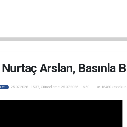
. Nurtaç Arslan, Basınla 
25.07.2026 - 15:37, Güncelleme: 25.07.2026 - 16:50
16480 kez okun
set