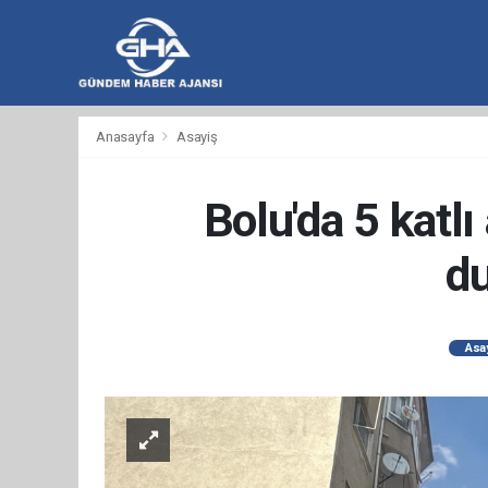
hacklink
hacklink
backlink
hacklink
hacklink
hacklink
izmir
hacklink
hacklink
hacklink
hacklink
hacklink
hacklink
hacklink
hacklink
wps
casibom
wps
taraftarium24
taraftarium24
汽
taraftarium24
jojobet
telegram
有
爱
汽
Anasayfa
Asayiş
al
al
al
paneli
web
paneli
satın
paneli
satın
paneli
paneli
官
下
水
道
思
水
ajans
al
al
网
载
音
翻
助
音
乐
译
手
乐
Bolu'da 5 katlı
du
Asa