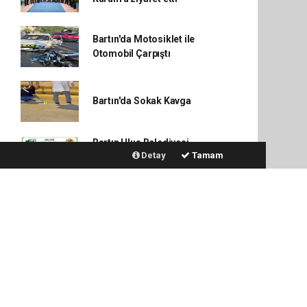
Bartın'da Motosiklet ile
Otomobil Çarpıştı
Bartın'da Sokak Kavga
Bartın Ulus Belediyesi
Detay
Tamam
tarafından düzenlenen Doğa
Festivalı Başlıyor
Bartın Vali Dr. Nurtaç Arslan
başkanlığında Güvenlik
Zirvesi Toplandı
Ulus Orman İşletme
Müdürlüğüde yürütülen
ormancılık faaliyetlerini
yerinde inceledi