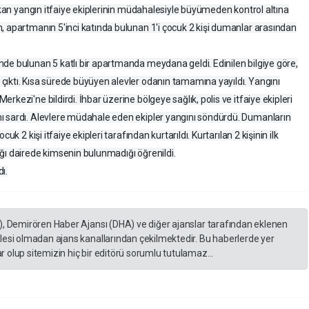
çıkan yangın itfaiye ekiplerinin müdahalesiyle büyümeden kontrol altına
, apartmanın 5'inci katında bulunan 1'i çocuk 2 kişi dumanlar arasından
de bulunan 5 katlı bir apartmanda meydana geldi. Edinilen bilgiye göre,
ıktı. Kısa sürede büyüyen alevler odanın tamamına yayıldı. Yangını
kezi'ne bildirdi. İhbar üzerine bölgeye sağlık, polis ve itfaiye ekipleri
ı sardı. Alevlere müdahale eden ekipler yangını söndürdü. Dumanların
k 2 kişi itfaiye ekipleri tarafından kurtarıldı. Kurtarılan 2 kişinin ilk
ğı dairede kimsenin bulunmadığı öğrenildi.
dı.
), Demirören Haber Ajansı (DHA) ve diğer ajanslar tarafından eklenen
lesi olmadan ajans kanallarından çekilmektedir. Bu haberlerde yer
 olup sitemizin hiç bir editörü sorumlu tutulamaz...