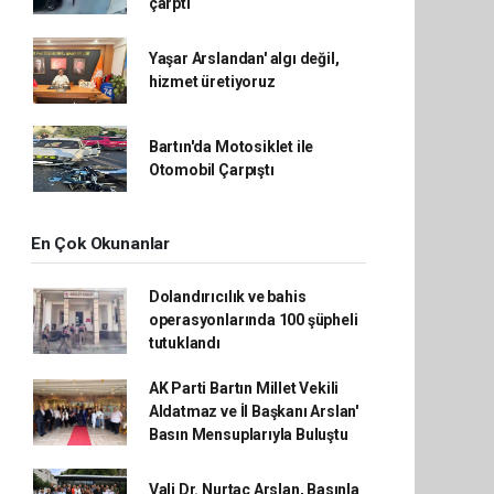
çarptı
Yaşar Arslandan' algı değil,
hizmet üretiyoruz
Bartın'da Motosiklet ile
Otomobil Çarpıştı
En Çok Okunanlar
Dolandırıcılık ve bahis
operasyonlarında 100 şüpheli
tutuklandı
AK Parti Bartın Millet Vekili
Aldatmaz ve İl Başkanı Arslan'
Basın Mensuplarıyla Buluştu
Vali Dr. Nurtaç Arslan, Basınla