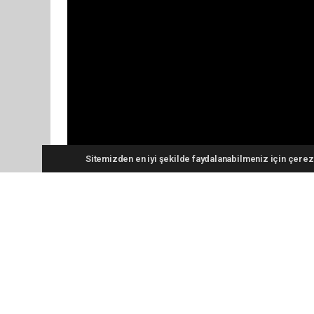
Sitemizden en iyi şekilde faydalanabilmeniz için çerezl
Vali Dr. Nurtaç Arslan, '24 Temmu
mensuplarıyla bir araya geldi.