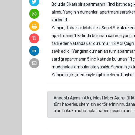
Bolu'da 5 katlı bir apartmanın 1'inci katında 
alındı. Yangının dumanları apartmanı sararken
kurtarıldı.
Yangın, Tabaklar Mahallesi Şenel Sokak üzerin
apartmanın 1.katında bulunan dairede yangın ç
fark eden vatandaşlar durumu 112 Acil Çağrı Mer
sevk edildi. Yangının dumanları tüm apartman
sardığı apartmanın 5'inci katında bulunan 1'i çocu
müdahalesi ambulansta yapıldı. Yangının çıktı
Yangının çıkış nedeniyle ilgili inceleme başlatıl
Anadolu Ajansı (AA), İhlas Haber Ajansı (İHA
tüm haberler, sitemizin editörlerinin müdaha
alan hukuki muhataplar haberi geçen ajanslar