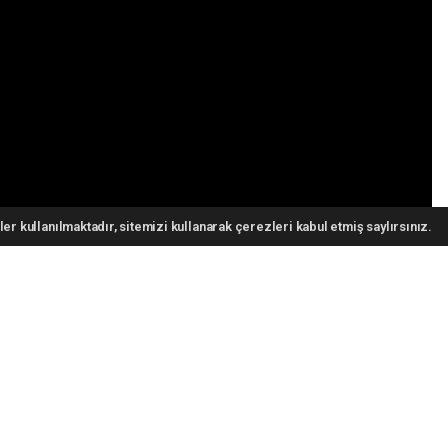
er kullanılmaktadır, sitemizi kullanarak çerezleri kabul etmiş saylırsınız.
z Gazeteciler ve Basın Bayramı' münasebetiyle basın