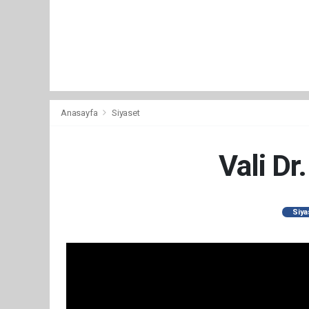
Anasayfa
Siyaset
Vali Dr
Siya