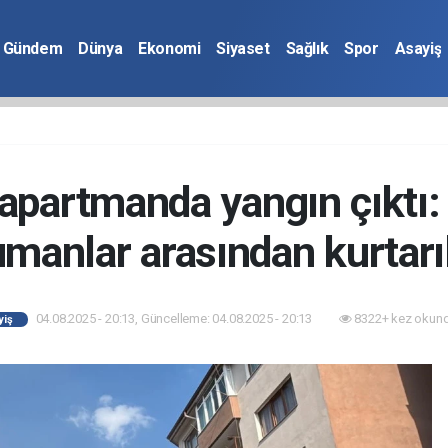
Gündem
Dünya
Ekonomi
Siyaset
Sağlık
Spor
Asayiş
 apartmanda yangın çıktı: 
manlar arasından kurtarı
04.08.2025 - 20:13, Güncelleme: 04.08.2025 - 20:13
8322+ kez okund
yiş