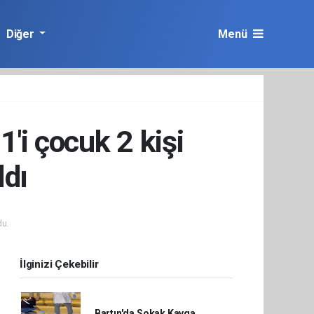
Diğer
Menü
1'i çocuk 2 kişi
ldı
u.
İlginizi Çekebilir
Bartın'da Sokak Kavga