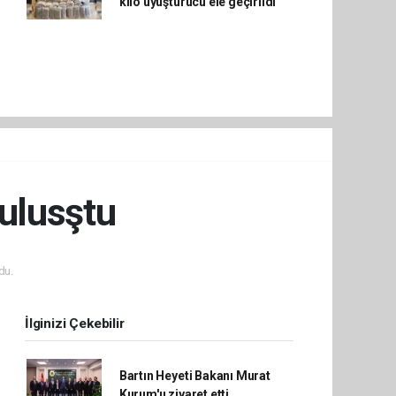
kilo uyuşturucu ele geçirildi
Bulusştu
du.
İlginizi Çekebilir
Bartın Heyeti Bakanı Murat
Kurum'u ziyaret etti