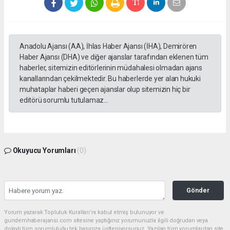
Anadolu Ajansı (AA), İhlas Haber Ajansı (İHA), Demirören
Haber Ajansı (DHA) ve diğer ajanslar tarafından eklenen tüm
haberler, sitemizin editörlerinin müdahalesi olmadan ajans
kanallarından çekilmektedir. Bu haberlerde yer alan hukuki
muhataplar haberi geçen ajanslar olup sitemizin hiç bir
editörü sorumlu tutulamaz...
Okuyucu Yorumları
(0)
Gönder
Yorum yazarak Topluluk Kuralları’nı kabul etmiş bulunuyor ve
gundemhaberajansi.com sitesine yaptığınız yorumunuzla ilgili doğrudan veya
dolaylı tüm sorumluluğu tek başınıza üstleniyorsunuz. Yazılan tüm yorumlardan site