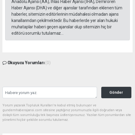
Anadolu Ajansı (AA), İhlas Haber Ajansı (İHA), Demirören
Haber Ajansı (DHA) ve diğer ajanslar tarafından eklenen tüm
haberler, sitemizin editörlerinin müdahalesi olmadan ajans
kanallarından çekilmektedir. Bu haberlerde yer alan hukuki
muhataplar haberi geçen ajanslar olup sitemizin hiç bir
editörü sorumlu tutulamaz...
Okuyucu Yorumları
(0)
Gönder
Yorum yazarak Topluluk Kuralları’nı kabul etmiş bulunuyor ve
gundemhaberajansi.com sitesine yaptığınız yorumunuzla ilgili doğrudan veya
dolaylı tüm sorumluluğu tek başınıza üstleniyorsunuz. Yazılan tüm yorumlardan site
yönetimi hiçbir şekilde sorumlu tutulamaz.