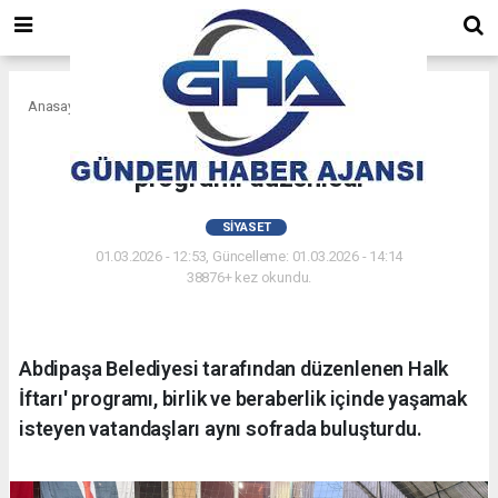
Anasayfa
Siyaset
Başkan Dönmez; Halk İftar'
programı düzenledi
SIYASET
01.03.2026 - 12:53, Güncelleme: 01.03.2026 - 14:14
38876+ kez okundu.
Abdipaşa Belediyesi tarafından düzenlenen Halk
İftarı' programı, birlik ve beraberlik içinde yaşamak
isteyen vatandaşları aynı sofrada buluşturdu.