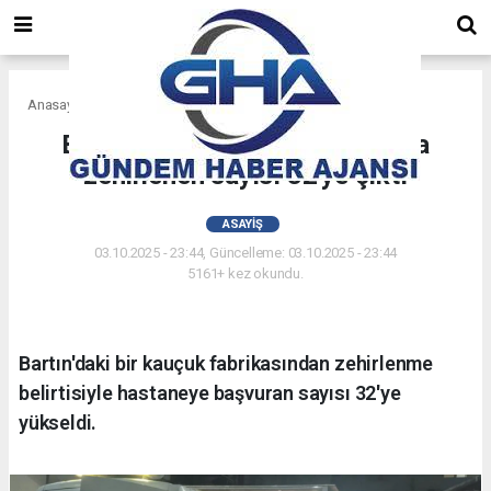
Anasayfa
Asayiş
Bartın'daki kauçuk fabrikasında
zehirlenen sayısı 32'ye çıktı
ASAYIŞ
03.10.2025 - 23:44, Güncelleme: 03.10.2025 - 23:44
5161+ kez okundu.
Bartın'daki bir kauçuk fabrikasından zehirlenme
belirtisiyle hastaneye başvuran sayısı 32'ye
yükseldi.