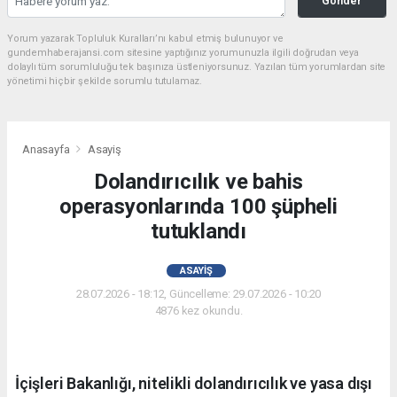
Gönder
Yorum yazarak Topluluk Kuralları’nı kabul etmiş bulunuyor ve
gundemhaberajansi.com sitesine yaptığınız yorumunuzla ilgili doğrudan veya
dolaylı tüm sorumluluğu tek başınıza üstleniyorsunuz. Yazılan tüm yorumlardan site
yönetimi hiçbir şekilde sorumlu tutulamaz.
Anasayfa
Asayiş
Dolandırıcılık ve bahis
operasyonlarında 100 şüpheli
tutuklandı
ASAYIŞ
28.07.2026 - 18:12, Güncelleme: 29.07.2026 - 10:20
4876 kez okundu.
İçişleri Bakanlığı, nitelikli dolandırıcılık ve yasa dışı