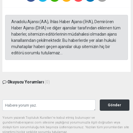
Anadolu Ajansı (AA), İhlas Haber Ajansı (İHA), Demirören
Haber Ajansı (DHA) ve diğer ajanslar tarafından eklenen tüm
haberler, sitemizin editörlerinin müdahalesi olmadan ajans
kanallarından çekilmektedir. Bu haberlerde yer alan hukuki
muhataplar haberi geçen ajanslar olup sitemizin hiç bir
editörü sorumlu tutulamaz...
Okuyucu Yorumları
(0)
Gönder
Yorum yazarak Topluluk Kuralları’nı kabul etmiş bulunuyor ve
gundemhaberajansi.com sitesine yaptığınız yorumunuzla ilgili doğrudan veya
dolaylı tüm sorumluluğu tek başınıza üstleniyorsunuz. Yazılan tüm yorumlardan site
yönetimi hiçbir şekilde sorumlu tutulamaz.