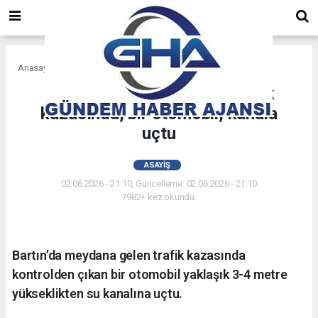
Anasayfa
Asayiş
Bartın'da meydana gelen trafik
kazasında, bir otomobil, kanala
uçtu
ASAYIŞ
02.06.2026 - 21:10, Güncelleme: 02.06.2026 - 21:10
7982+ kez okundu.
Bartın’da meydana gelen trafik kazasında
kontrolden çıkan bir otomobil yaklaşık 3-4 metre
yükseklikten su kanalına uçtu.