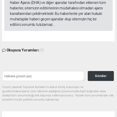
Haber Ajansı (DHA) ve diğer ajanslar tarafından eklenen tüm
haberler, sitemizin editörlerinin müdahalesi olmadan ajans
kanallarından çekilmektedir. Bu haberlerde yer alan hukuki
muhataplar haberi geçen ajanslar olup sitemizin hiç bir
editörü sorumlu tutulamaz...
Okuyucu Yorumları
(0)
Gönder
Yorum yazarak Topluluk Kuralları’nı kabul etmiş bulunuyor ve
gundemhaberajansi.com sitesine yaptığınız yorumunuzla ilgili doğrudan veya
dolaylı tüm sorumluluğu tek başınıza üstleniyorsunuz. Yazılan tüm yorumlardan site
yönetimi hiçbir şekilde sorumlu tutulamaz.