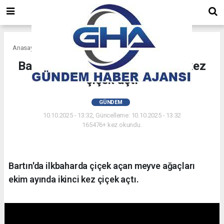
Anasayfa
Gündem
Bartın'da ağaçlar bir yılda ikinci kez
çiçek açtı
GÜNDEM
10.10.2025 - 13:32, Güncelleme: 10.10.2025 - 13:32
165476+ kez okundu.
Bartın'da ilkbaharda çiçek açan meyve ağaçları
ekim ayında ikinci kez çiçek açtı.