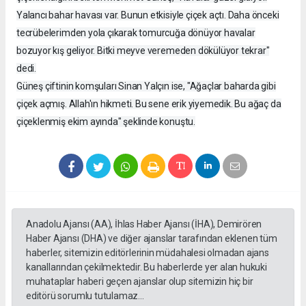
Yalancı bahar havası var. Bunun etkisiyle çiçek açtı. Daha önceki
tecrübelerimden yola çıkarak tomurcuğa dönüyor havalar
bozuyor kış geliyor. Bitki meyve veremeden dökülüyor tekrar"
dedi.
Güneş çiftinin komşuları Sinan Yalçın ise, "Ağaçlar baharda gibi
çiçek açmış. Allah'ın hikmeti. Bu sene erik yiyemedik. Bu ağaç da
çiçeklenmiş ekim ayında" şeklinde konuştu.
Anadolu Ajansı (AA), İhlas Haber Ajansı (İHA), Demirören
Haber Ajansı (DHA) ve diğer ajanslar tarafından eklenen tüm
haberler, sitemizin editörlerinin müdahalesi olmadan ajans
kanallarından çekilmektedir. Bu haberlerde yer alan hukuki
muhataplar haberi geçen ajanslar olup sitemizin hiç bir
editörü sorumlu tutulamaz...