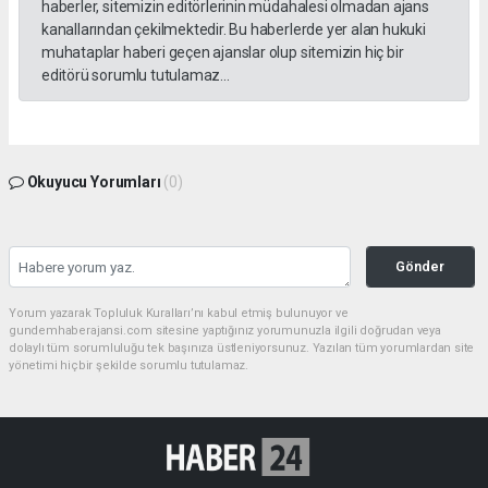
haberler, sitemizin editörlerinin müdahalesi olmadan ajans
kanallarından çekilmektedir. Bu haberlerde yer alan hukuki
muhataplar haberi geçen ajanslar olup sitemizin hiç bir
editörü sorumlu tutulamaz...
Okuyucu Yorumları
(0)
Gönder
Yorum yazarak Topluluk Kuralları’nı kabul etmiş bulunuyor ve
gundemhaberajansi.com sitesine yaptığınız yorumunuzla ilgili doğrudan veya
dolaylı tüm sorumluluğu tek başınıza üstleniyorsunuz. Yazılan tüm yorumlardan site
yönetimi hiçbir şekilde sorumlu tutulamaz.