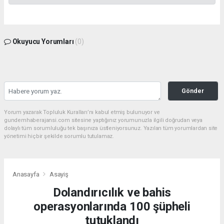
Okuyucu Yorumları
(0)
Gönder
Yorum yazarak Topluluk Kuralları’nı kabul etmiş bulunuyor ve
gundemhaberajansi.com sitesine yaptığınız yorumunuzla ilgili doğrudan veya
dolaylı tüm sorumluluğu tek başınıza üstleniyorsunuz. Yazılan tüm yorumlardan site
yönetimi hiçbir şekilde sorumlu tutulamaz.
Anasayfa
Asayiş
Dolandırıcılık ve bahis
operasyonlarında 100 şüpheli
tutuklandı