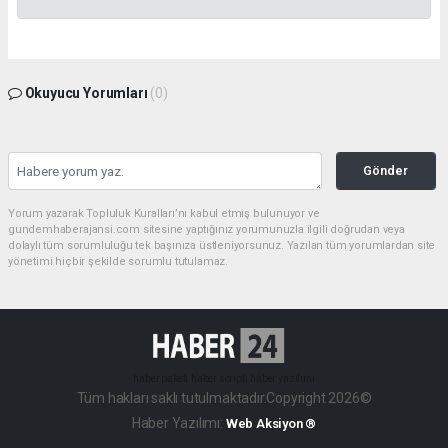
Okuyucu Yorumları
(0)
Gönder
Yorum yazarak Topluluk Kuralları’nı kabul etmiş bulunuyor ve
gundemhaberajansi.com sitesine yaptığınız yorumunuzla ilgili doğrudan veya
dolaylı tüm sorumluluğu tek başınıza üstleniyorsunuz. Yazılan tüm yorumlardan site
yönetimi hiçbir şekilde sorumlu tutulamaz.
haber paketi
haber scripti
haber yazılımı
Tüm hakları saklı tutulmaktadır.Copyright 2026©
Haber Yazılımı:
Web Aksiyon ®