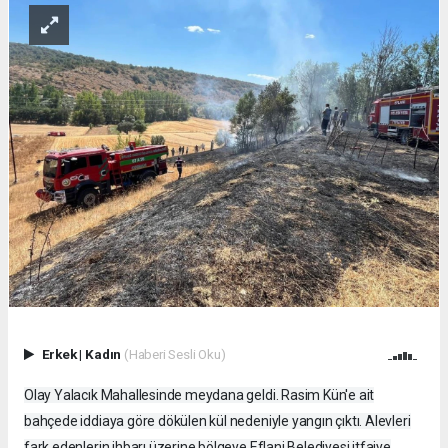
Erkek
|
Kadın
(Haberi Sesli Oku)
Olay Yalacık Mahallesinde meydana geldi. Rasim Kün'e ait
bahçede iddiaya göre dökülen kül nedeniyle yangın çıktı. Alevleri
fark edenlerin ihbarı üzerine bölgeye Eflani Belediyesi itfaiye