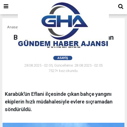
Anasayfa
Asayiş
Bahçe yangını evlere sıçramadan
söndürüldü
ASAYIŞ
28.08.2025 - 02:05, Güncelleme: 28.08.2025 - 02:05
7527+ kez okundu.
Karabük'ün Eflani ilçesinde çıkan bahçe yangını
ekiplerin hızlı müdahalesiyle evlere sıçramadan
söndürüldü.