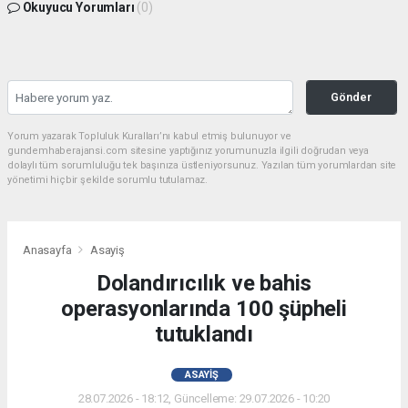
Okuyucu Yorumları
(0)
Gönder
Yorum yazarak Topluluk Kuralları’nı kabul etmiş bulunuyor ve
gundemhaberajansi.com sitesine yaptığınız yorumunuzla ilgili doğrudan veya
dolaylı tüm sorumluluğu tek başınıza üstleniyorsunuz. Yazılan tüm yorumlardan site
yönetimi hiçbir şekilde sorumlu tutulamaz.
Anasayfa
Asayiş
Dolandırıcılık ve bahis
operasyonlarında 100 şüpheli
tutuklandı
ASAYIŞ
28.07.2026 - 18:12, Güncelleme: 29.07.2026 - 10:20