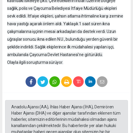
katındaki iskeleye çıktı. Çevredekilerin ihbarı üzerine bölgeye
sağlık, polis ve Çaycuma Belediyesi İtfaiye Müdürlüğü ekipleri
sevk edildi. İtfaiye ekipleri, şahsın atlama ihtimaline karşı zemine
hava yastığı açarak önlem aldı. Yaklaşık 1 saat süren ikna
çalışmalarına işçinin mesai arkadaşları da destek verdi. Uzun
uğraşlar sonucu ikna edilen N.U., bulunduğu yerden güvenli bir
şekilde indirildi. Sağlık ekiplerince ilk müdahalesi yapılan işçi,
ambulansla Çaycuma Devlet Hastanesi'ne götürüldü.
Olayla ilgili soruşturma sürüyor.
Anadolu Ajansı (AA), İhlas Haber Ajansı (İHA), Demirören
Haber Ajansı (DHA) ve diğer ajanslar tarafından eklenen tüm
haberler, sitemizin editörlerinin müdahalesi olmadan ajans
kanallarından çekilmektedir. Bu haberlerde yer alan hukuki
muhataplar haberi geçen ajanslar olup sitemizin hiç bir