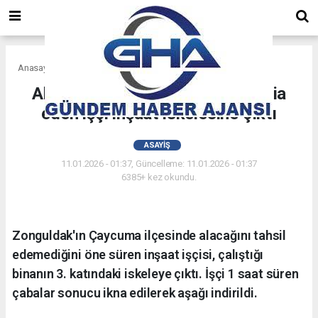
Anasayfa
Asayiş
Alacağını tahsil edemediğini iddia
eden işçi inşaat iskelesine çıktı
ASAYIŞ
11.01.2026 - 01:37, Güncelleme: 11.01.2026 - 01:37
6385+ kez okundu.
Zonguldak'ın Çaycuma ilçesinde alacağını tahsil
edemediğini öne süren inşaat işçisi, çalıştığı
binanın 3. katındaki iskeleye çıktı. İşçi 1 saat süren
çabalar sonucu ikna edilerek aşağı indirildi.