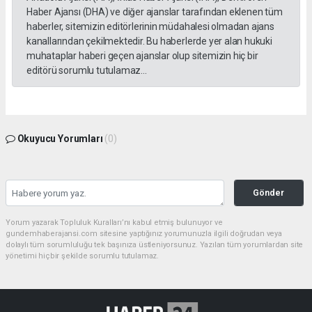
Haber Ajansı (DHA) ve diğer ajanslar tarafından eklenen tüm
haberler, sitemizin editörlerinin müdahalesi olmadan ajans
kanallarından çekilmektedir. Bu haberlerde yer alan hukuki
muhataplar haberi geçen ajanslar olup sitemizin hiç bir
editörü sorumlu tutulamaz...
Okuyucu Yorumları
(0)
Gönder
Yorum yazarak Topluluk Kuralları’nı kabul etmiş bulunuyor ve
gundemhaberajansi.com sitesine yaptığınız yorumunuzla ilgili doğrudan veya
dolaylı tüm sorumluluğu tek başınıza üstleniyorsunuz. Yazılan tüm yorumlardan site
yönetimi hiçbir şekilde sorumlu tutulamaz.