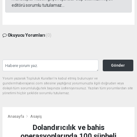
editörü sorumlu tutulamaz...
Okuyucu Yorumları
(0)
Gönder
Yorum yazarak Topluluk Kuralları’nı kabul etmiş bulunuyor ve
gundemhaberajansi.com sitesine yaptığınız yorumunuzla ilgili doğrudan veya
dolaylı tüm sorumluluğu tek başınıza üstleniyorsunuz. Yazılan tüm yorumlardan site
yönetimi hiçbir şekilde sorumlu tutulamaz.
Anasayfa
Asayiş
Dolandırıcılık ve bahis
operasyonlarında 100 şüpheli